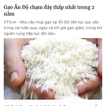
Thị trường 24h
Tấm lòng Việt
Gạo Ấn Độ chạm đáy thấp nhất trong 2
năm
VTV4
Vươn mình bằng AI
VTV.vn - Nhu cầu mua gạo tại Ấn Độ liên tục suy yếu
trong vài tuần qua, ngay cả khi giá gạo giảm, trong khi
VTV9
VTV8
nguồn cung tiếp tục dồi dào.
Liên hệ tòa soạn
English
THỜI BÁO VTV
Theo dõi báo trên
Cơ quan chủ quản:
Đài Truyền hình Việt Nam
Cơ quan báo chí:
Thời báo VTV