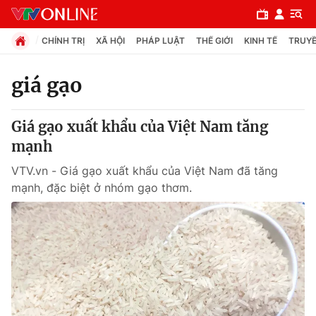
CHÍNH TRỊ
XÃ HỘI
PHÁP LUẬT
THẾ GIỚI
KINH TẾ
TRUYỀ
giá gạo
Chuyên mục
Giá gạo xuất khẩu của Việt Nam tăng
Chính trị
mạnh
VTV.vn - Giá gạo xuất khẩu của Việt Nam đã tăng
Xã hội
mạnh, đặc biệt ở nhóm gạo thơm.
Pháp luật
Y tế
Thế giới