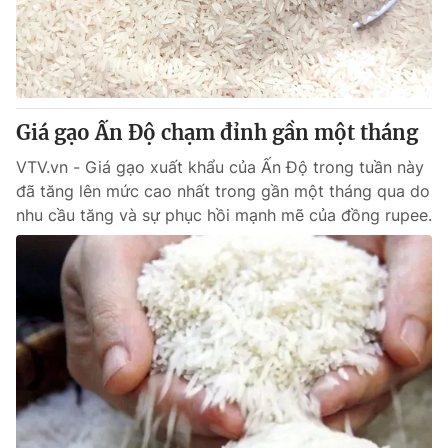
Tin tức
Kinh tế
Thế giới đó đây
Tài chính
Dữ liệu và đời sống
Câu chuyện quốc tế
Thị trường
Giá gạo Ấn Độ chạm đỉnh gần một tháng
Truyền hình
Góc doanh nghiệp
VTV.vn - Giá gạo xuất khẩu của Ấn Độ trong tuần này
đã tăng lên mức cao nhất trong gần một tháng qua do
Phim VTV
Giải trí
nhu cầu tăng và sự phục hồi mạnh mẽ của đồng rupee.
Hậu trường
Điện ảnh
Đời sống
Nhân vật
Âm nhạc
Du lịch
Khán giả
Giáo dục
Sao
Làm đẹp
Giải sao mai
Tuyển sinh
Công nghệ
Chất lượng cuộc sống
Học trực tuyến
Hitech Công nghệ tương lai