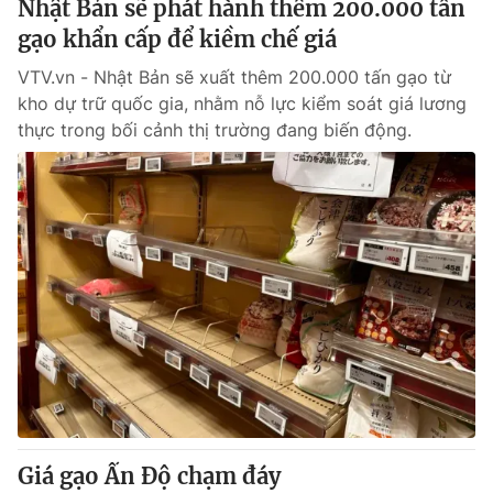
Nhật Bản sẽ phát hành thêm 200.000 tấn
Giấy phép hoạt động báo in và báo điện tử số 483/GP-BTTTT
gạo khẩn cấp để kiềm chế giá
cấp ngày 29/12/2023
Tổng Biên tập:
Vũ Thanh Thủy
VTV.vn - Nhật Bản sẽ xuất thêm 200.000 tấn gạo từ
Phó Tổng Biên tập:
kho dự trữ quốc gia, nhằm nỗ lực kiểm soát giá lương
Nguyễn Thị Mỹ Hạnh, Phạm Quốc Thắng,
Nguyễn Trọng Ninh
thực trong bối cảnh thị trường đang biến động.
Tổng đài VTV:
024.38 355 931 - 024.38 355 932
Ðiện thoại Thời báo VTV:
024.66 897 897
Email:
toasoan@vtv.vn
Liên hệ quảng cáo:
024-7300.7108
Giá gạo Ấn Độ chạm đáy