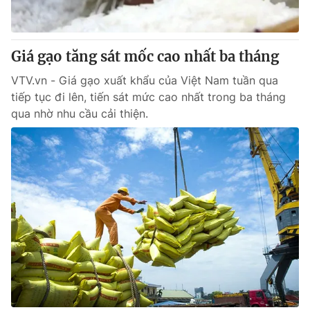
Giao lưu trực tuyến
Sản phẩm
Lịch phát sóng
Thị trường
Giá gạo tăng sát mốc cao nhất ba tháng
Tư vấn
VTV.vn - Giá gạo xuất khẩu của Việt Nam tuần qua
Chuyên mục khác
tiếp tục đi lên, tiến sát mức cao nhất trong ba tháng
qua nhờ nhu cầu cải thiện.
Emagazine
Podcast
Photo
Infographic
Video
Shorts video
VTV Money
VTV Thể thao
VTV Sức khoẻ
Bất động sản