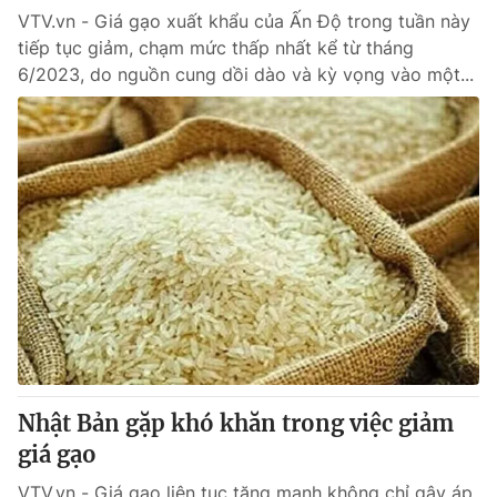
VTV.vn - Giá gạo xuất khẩu của Ấn Độ trong tuần này
tiếp tục giảm, chạm mức thấp nhất kể từ tháng
® Cấm sao chép dưới mọi hình thức nếu không có sự chấp
6/2023, do nguồn cung dồi dào và kỳ vọng vào một...
thuận bằng văn bản. Ghi rõ nguồn VTV.vn khi phát hành lại
thông tin từ website này.
Nhật Bản gặp khó khăn trong việc giảm
giá gạo
VTV.vn - Giá gạo liên tục tăng mạnh không chỉ gây áp