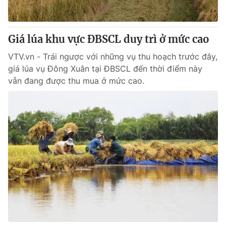
Giao lưu trực tuyến
Sản phẩm
Lịch phát sóng
Thị trường
Giá lúa khu vực ĐBSCL duy trì ở mức cao
Tư vấn
VTV.vn - Trái ngược với những vụ thu hoạch trước đây,
Chuyên mục khác
giá lúa vụ Đông Xuân tại ĐBSCL đến thời điểm này
vẫn đang được thu mua ở mức cao.
Emagazine
Podcast
Photo
Infographic
Video
Shorts video
VTV Money
VTV Thể thao
VTV Sức khoẻ
Bất động sản