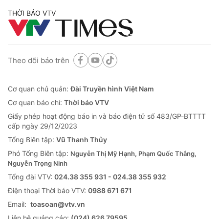
Cơ quan báo chí:
Thời báo VTV
THỜI BÁO VTV
Giấy phép hoạt động báo in và báo điện tử số 483/GP-BTTTT
cấp ngày 29/12/2023
Tổng Biên tập:
Vũ Thanh Thủy
Theo dõi báo trên
Phó Tổng Biên tập:
Nguyễn Thị Mỹ Hạnh, Phạm Quốc Thắng,
Nguyễn Trọng Ninh
Tổng đài VTV:
024.38 355 931 - 024.38 355 932
Cơ quan chủ quản:
Đài Truyền hình Việt Nam
Ðiện thoại Thời báo VTV:
024.66 897 897
Cơ quan báo chí:
Thời báo VTV
Email:
toasoan@vtv.vn
Giấy phép hoạt động báo in và báo điện tử số 483/GP-BTTTT
cấp ngày 29/12/2023
Liên hệ quảng cáo:
024-7300.7108
Tổng Biên tập:
Vũ Thanh Thủy
Phó Tổng Biên tập:
Nguyễn Thị Mỹ Hạnh, Phạm Quốc Thắng,
Nguyễn Trọng Ninh
Tổng đài VTV:
024.38 355 931 - 024.38 355 932
Ðiện thoại Thời báo VTV:
0988 671 671
Email:
toasoan@vtv.vn
Liên hệ quảng cáo:
(024) 626 79595