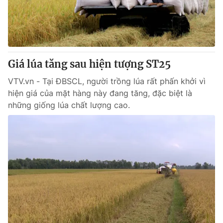
Tin tức
Kinh tế
Thế giới đó đây
Tài chính
Dữ liệu và đời sống
Câu chuyện quốc tế
Thị trường
Giá lúa tăng sau hiện tượng ST25
Truyền hình
Góc doanh nghiệp
VTV.vn - Tại ĐBSCL, người trồng lúa rất phấn khởi vì
hiện giá của mặt hàng này đang tăng, đặc biệt là
Phim VTV
những giống lúa chất lượng cao.
Giải trí
Hậu trường
Điện ảnh
Đời sống
Nhân vật
Âm nhạc
Du lịch
Khán giả
Giáo dục
Sao
Làm đẹp
Giải sao mai
Tuyển sinh
Công nghệ
Chất lượng cuộc sống
Học trực tuyến
Hitech Công nghệ tương lai