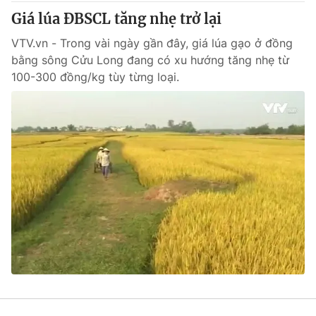
Thị trường 24h
Tấm lòng Việt
Giá lúa ĐBSCL tăng nhẹ trở lại
VTV.vn - Trong vài ngày gần đây, giá lúa gạo ở đồng
VTV4
Vươn mình bằng AI
bằng sông Cửu Long đang có xu hướng tăng nhẹ từ
100-300 đồng/kg tùy từng loại.
VTV9
VTV8
Liên hệ tòa soạn
English
THỜI BÁO VTV
Theo dõi báo trên
Cơ quan chủ quản:
Đài Truyền hình Việt Nam