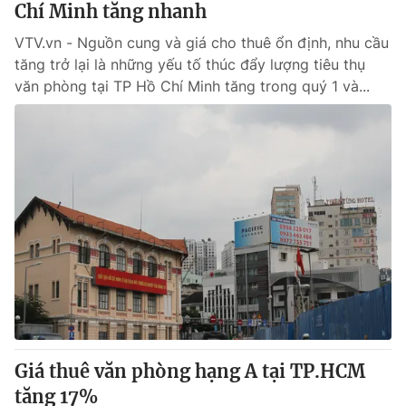
Chí Minh tăng nhanh
VTV.vn - Nguồn cung và giá cho thuê ổn định, nhu cầu
® Cấm sao chép dưới mọi hình thức nếu không có sự chấp
tăng trở lại là những yếu tố thúc đẩy lượng tiêu thụ
thuận bằng văn bản. Ghi rõ nguồn VTV.vn khi phát hành lại
văn phòng tại TP Hồ Chí Minh tăng trong quý 1 và...
thông tin từ website này.
Giá thuê văn phòng hạng A tại TP.HCM
tăng 17%