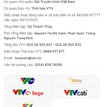
Cơ quan chủ quản:
Đài Truyền hình Việt Nam
Cơ quan báo chí:
Thời báo VTV
Giấy phép hoạt động báo in và báo điện tử số 483/GP-BTTTT
cấp ngày 29/12/2023
Tổng Biên tập:
Vũ Thanh Thủy
Phó Tổng Biên tập:
Nguyễn Thị Mỹ Hạnh, Phạm Quốc Thắng,
Nguyễn Trọng Ninh
Tổng đài VTV:
024.38 355 931 - 024.38 355 932
Ðiện thoại Thời báo VTV:
0988 671 671
Email:
toasoan@vtv.vn
Liên hệ quảng cáo:
(024) 626 79595