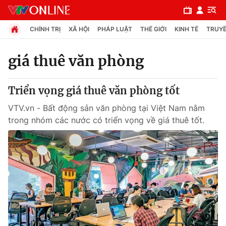
CHÍNH TRỊ
XÃ HỘI
PHÁP LUẬT
THẾ GIỚI
KINH TẾ
TRUYỀ
giá thuê văn phòng
Chuyên mục
Triển vọng giá thuê văn phòng tốt
Chính trị
VTV.vn - Bất động sản văn phòng tại Việt Nam nằm
trong nhóm các nước có triển vọng về giá thuê tốt.
Xã hội
Pháp luật
Y tế
Thế giới