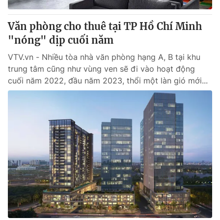
Giao lưu trực tuyến
Sản phẩm
Văn phòng cho thuê tại TP Hồ Chí Minh
Lịch phát sóng
Thị trường
"nóng" dịp cuối năm
Tư vấn
VTV.vn - Nhiều tòa nhà văn phòng hạng A, B tại khu
Chuyên mục khác
trung tâm cũng như vùng ven sẽ đi vào hoạt động
cuối năm 2022, đầu năm 2023, thổi một làn gió mới...
Emagazine
Podcast
Photo
Infographic
Video
Shorts video
VTV Money
VTV Thể thao
VTV Sức khoẻ
Bất động sản