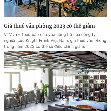
Tin tức
Kinh tế
Thế giới đó đây
Tài chính
Dữ liệu và đời sống
Giá thuê văn phòng 2023 có thể giảm
Câu chuyện quốc tế
Thị trường
VTV.vn - Theo báo cáo vừa công bố của công ty
Truyền hình
Góc doanh nghiệp
nghiên cứu Knight Frank Việt Nam, giá thuê văn phòng
trong năm 2023 có thể sẽ điều chỉnh giảm.
Phim VTV
Giải trí
Hậu trường
Điện ảnh
Đời sống
Nhân vật
Âm nhạc
Du lịch
Khán giả
Giáo dục
Sao
Làm đẹp
Giải sao mai
Tuyển sinh
Công nghệ
Chất lượng cuộc sống
Học trực tuyến
Hitech Công nghệ tương lai