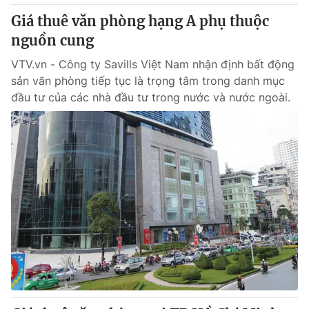
Thị trường 24h
Tấm lòng Việt
Giá thuê văn phòng hạng A phụ thuộc
nguồn cung
VTV4
Vươn mình bằng AI
VTV.vn - Công ty Savills Việt Nam nhận định bất động
sản văn phòng tiếp tục là trọng tâm trong danh mục
VTV9
VTV8
đầu tư của các nhà đầu tư trong nước và nước ngoài.
Liên hệ tòa soạn
English
THỜI BÁO VTV
Theo dõi báo trên
Cơ quan chủ quản:
Đài Truyền hình Việt Nam
Cơ quan báo chí:
Thời báo VTV