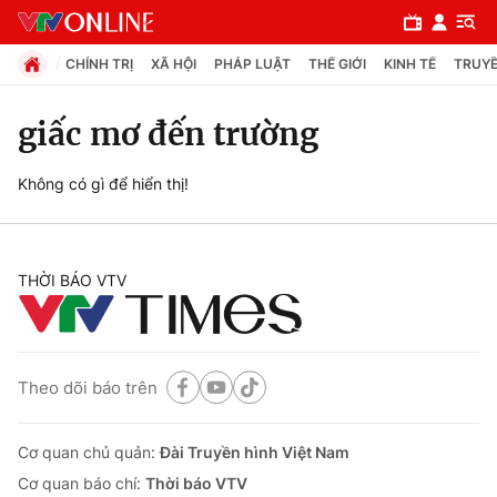
CHÍNH TRỊ
XÃ HỘI
PHÁP LUẬT
THẾ GIỚI
KINH TẾ
TRUYỀ
giấc mơ đến trường
Chuyên mục
Không có gì để hiển thị!
Chính trị
THỜI BÁO VTV
Xã hội
Pháp luật
Theo dõi báo trên
Y tế
Cơ quan chủ quản:
Đài Truyền hình Việt Nam
Thế giới
Cơ quan báo chí:
Thời báo VTV