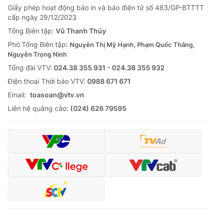
Giấy phép hoạt động báo in và báo điện tử số 483/GP-BTTTT
Tin tức
cấp ngày 29/12/2023
Kinh tế
Thế giới đó đây
Tổng Biên tập:
Vũ Thanh Thủy
Tài chính
Phó Tổng Biên tập:
Nguyễn Thị Mỹ Hạnh, Phạm Quốc Thắng,
Dữ liệu và đời sống
Câu chuyện quốc tế
Nguyễn Trọng Ninh
Thị trường
Tổng đài VTV:
024.38 355 931 - 024.38 355 932
Truyền hình
Góc doanh nghiệp
Ðiện thoại Thời báo VTV:
0988 671 671
Email:
toasoan@vtv.vn
Phim VTV
Giải trí
Liên hệ quảng cáo:
(024) 626 79595
Hậu trường
Điện ảnh
Đời sống
Nhân vật
Âm nhạc
Du lịch
Khán giả
Giáo dục
Sao
Làm đẹp
Giải sao mai
Tuyển sinh
Công nghệ
Chất lượng cuộc sống
Học trực tuyến
Hitech Công nghệ tương lai