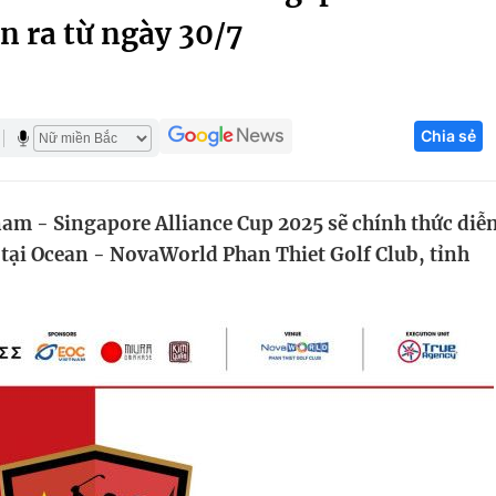
n ra từ ngày 30/7
Góc ảnh
Giáo dục
Công nghệ
Chia sẻ
Tuyển sinh
Hitech Công ng
Học trực tuyến
Sản phẩm
nam - Singapore Alliance Cup 2025 sẽ chính thức diễ
g
Thị trường
 tại Ocean - NovaWorld Phan Thiet Golf Club, tỉnh
Tư vấn