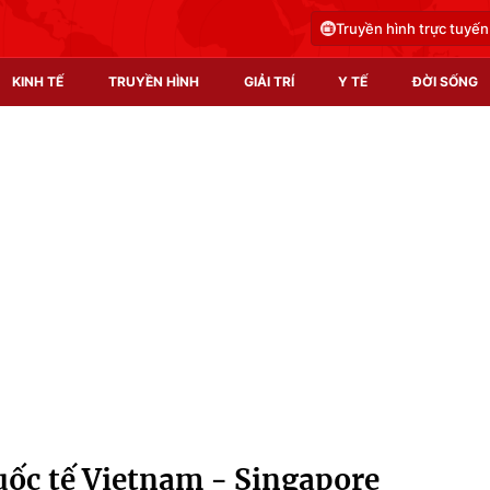
Truyền hình trực tuyến
KINH TẾ
TRUYỀN HÌNH
GIẢI TRÍ
Y TẾ
ĐỜI SỐNG
Pháp luật
Y tế
Truyền hình
Multimedia
Phim VTV
Video
Hậu trường
Shorts video
Nhân vật
Podcast
Khán giả
EMagazine
Giải sao mai
Photo
uốc tế Vietnam - Singapore
Infographic