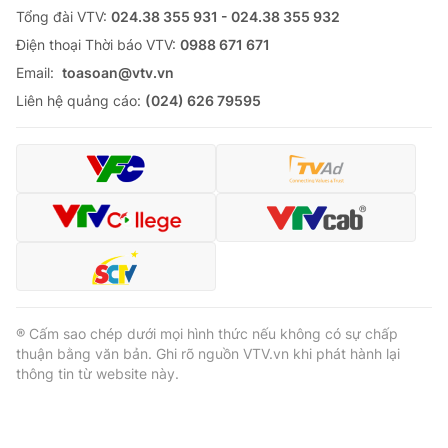
Tổng đài VTV:
024.38 355 931 - 024.38 355 932
Cơ quan báo chí:
Thời báo VTV
Ðiện thoại Thời báo VTV:
0988 671 671
Giấy phép hoạt động báo in và báo điện tử số 483/GP-BTTTT
cấp ngày 29/12/2023
Email:
toasoan@vtv.vn
Tổng Biên tập:
Liên hệ quảng cáo:
Vũ Thanh Thủy
(024) 626 79595
Phó Tổng Biên tập:
Nguyễn Thị Mỹ Hạnh, Phạm Quốc Thắng,
Nguyễn Trọng Ninh
Tổng đài VTV:
024.38 355 931 - 024.38 355 932
Ðiện thoại Thời báo VTV:
024.66 897 897
Email:
toasoan@vtv.vn
Liên hệ quảng cáo:
024-7300.7108
® Cấm sao chép dưới mọi hình thức nếu không có sự chấp
thuận bằng văn bản. Ghi rõ nguồn VTV.vn khi phát hành lại
thông tin từ website này.