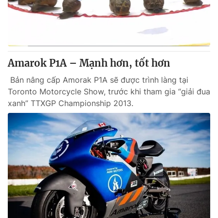
Giao lưu trực tuyến
Sản phẩm
Lịch phát sóng
Thị trường
Tư vấn
Amarok P1A – Mạnh hơn, tốt hơn
Chuyên mục khác
Bản nâng cấp Amorak P1A sẽ được trình làng tại
Emagazine
Podcast
Toronto Motorcycle Show, trước khi tham gia “giải đua
xanh” TTXGP Championship 2013.
Photo
Infographic
Video
Shorts video
VTV Money
VTV Thể thao
VTV Sức khoẻ
Bất động sản