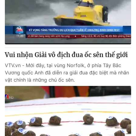
Tin tức
Kinh tế
Thế giới đó đây
Tài chính
Dữ liệu và đời sống
Câu chuyện quốc tế
Thị trường
Truyền hình
Góc doanh nghiệp
Vui nhộn Giải vô địch đua ốc sên thế giới
Phim VTV
Giải trí
VTV.vn - Mới đây, tại vùng Norfolk, ở phía Tây Bắc
Hậu trường
Vương quốc Anh đã diễn ra giải đua đặc biệt mà nhân
Điện ảnh
vật chính là những chú ốc sên.
Đời sống
Nhân vật
Âm nhạc
Du lịch
Khán giả
Giáo dục
Sao
Làm đẹp
Giải sao mai
Tuyển sinh
Công nghệ
Chất lượng cuộc sống
Học trực tuyến
Hitech Công nghệ tương lai