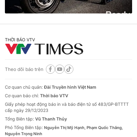
Thị trường 24h
Tấm lòng Việt
VTV4
Vươn mình bằng AI
VTV9
VTV8
THỜI BÁO VTV
Liên hệ tòa soạn
English
Theo dõi báo trên
Cơ quan chủ quản:
Đài Truyền hình Việt Nam
THỜI BÁO VTV
Cơ quan báo chí:
Thời báo VTV
Giấy phép hoạt động báo in và báo điện tử số 483/GP-BTTTT
cấp ngày 29/12/2023
Theo dõi báo trên
Tổng Biên tập:
Vũ Thanh Thủy
Phó Tổng Biên tập:
Nguyễn Thị Mỹ Hạnh, Phạm Quốc Thắng,
Nguyễn Trọng Ninh
Cơ quan chủ quản:
Đài Truyền hình Việt Nam