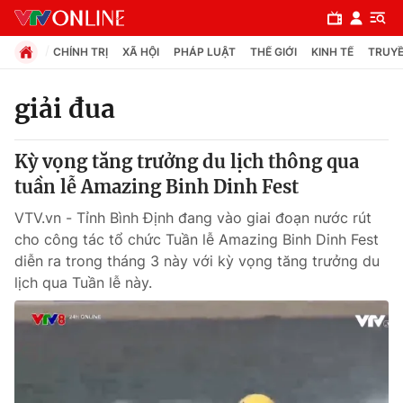
CHÍNH TRỊ
XÃ HỘI
PHÁP LUẬT
THẾ GIỚI
KINH TẾ
TRUYỀ
giải đua
Chuyên mục
Kỳ vọng tăng trưởng du lịch thông qua
Chính trị
tuần lễ Amazing Binh Dinh Fest
VTV.vn - Tỉnh Bình Định đang vào giai đoạn nước rút
Xã hội
cho công tác tổ chức Tuần lễ Amazing Binh Dinh Fest
diễn ra trong tháng 3 này với kỳ vọng tăng trưởng du
lịch qua Tuần lễ này.
Pháp luật
Y tế
Thế giới