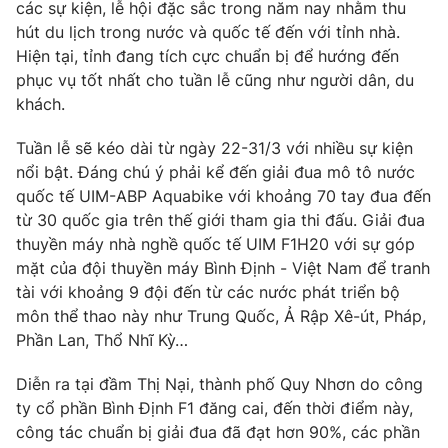
Phim VTV
các sự kiện, lễ hội đặc sắc trong năm nay nhằm thu
Giải trí
hút du lịch trong nước và quốc tế đến với tỉnh nhà.
Hậu trường
Hiện tại, tỉnh đang tích cực chuẩn bị để hướng đến
Điện ảnh
Đời sống
phục vụ tốt nhất cho tuần lễ cũng như người dân, du
Nhân vật
Âm nhạc
khách.
Du lịch
Khán giả
Giáo dục
Sao
Tuần lễ sẽ kéo dài từ ngày 22-31/3 với nhiều sự kiện
Làm đẹp
Giải sao mai
nổi bật. Đáng chú ý phải kể đến giải đua mô tô nước
Tuyển sinh
Công nghệ
quốc tế UIM-ABP Aquabike với khoảng 70 tay đua đến
Chất lượng cuộc sống
Học trực tuyến
từ 30 quốc gia trên thế giới tham gia thi đấu. Giải đua
Hitech Công nghệ tương lai
thuyền máy nhà nghề quốc tế UIM F1H20 với sự góp
Giao lưu trực tuyến
mặt của đội thuyền máy Bình Định - Việt Nam để tranh
Sản phẩm
tài với khoảng 9 đội đến từ các nước phát triển bộ
Lịch phát sóng
môn thể thao này như Trung Quốc, Ả Rập Xê-út, Pháp,
Thị trường
Phần Lan, Thổ Nhĩ Kỳ…
Tư vấn
Diễn ra tại đầm Thị Nại, thành phố Quy Nhơn do công
Chuyên mục khác
ty cổ phần Bình Định F1 đăng cai, đến thời điểm này,
Emagazine
Podcast
công tác chuẩn bị giải đua đã đạt hơn 90%, các phần