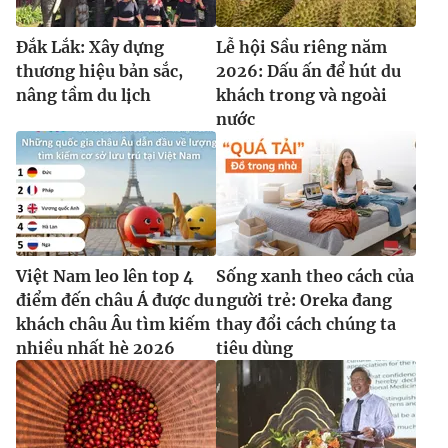
Ðiện thoại Thời báo VTV:
024.66 897 897
Email:
toasoan@vtv.vn
Đắk Lắk: Xây dựng
Lễ hội Sầu riêng năm
Liên hệ quảng cáo:
024-7300.7108
thương hiệu bản sắc,
2026: Dấu ấn để hút du
nâng tầm du lịch
khách trong và ngoài
nước
Việt Nam leo lên top 4
Sống xanh theo cách của
điểm đến châu Á được du
người trẻ: Oreka đang
khách châu Âu tìm kiếm
thay đổi cách chúng ta
nhiều nhất hè 2026
tiêu dùng
® Cấm sao chép dưới mọi hình thức nếu không có sự chấp
thuận bằng văn bản. Ghi rõ nguồn VTV.vn khi phát hành lại
thông tin từ website này.