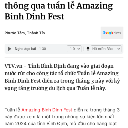
Chính trị
thông qua tuần lễ Amazing
Truyền hình
Binh Dinh Fest
Văn hóa - Giải trí
Xã hội
Y tế
Đời sống
Phước Tâm, Thành Tín
Pháp luật
Công nghệ
Giáo dục
Nghe đọc bài
1:30
Y tế
VTV.vn - Tỉnh Bình Định đang vào giai đoạn
Thế giới
nước rút cho công tác tổ chức Tuần lễ Amazing
Tin tức
Binh Dinh Fest diễn ra trong tháng 3 này với kỳ
Kinh tế
vọng tăng trưởng du lịch qua Tuần lễ này.
Thế giới đó đây
Tài chính
Dữ liệu và đời sống
Câu chuyện quốc tế
Thị trường
Tuần lễ
Amazing Binh Dinh Fest
diễn ra trong tháng 3
này được xem là một trong những sự kiện lớn nhất
Truyền hình
Góc doanh nghiệp
năm 2024 của tỉnh Bình Định, mở đầu cho hàng loạt