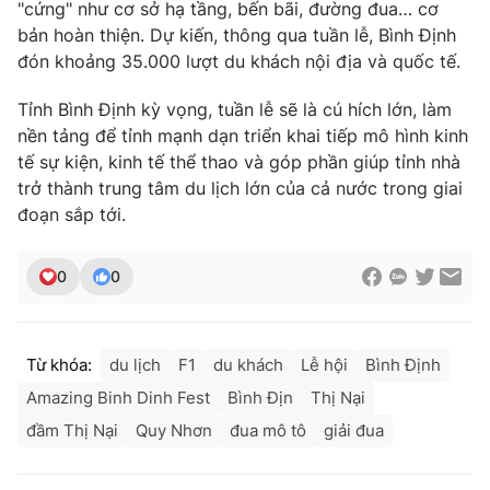
"cứng" như cơ sở hạ tầng, bến bãi, đường đua… cơ
Photo
bản hoàn thiện. Dự kiến, thông qua tuần lễ, Bình Định
Infographic
đón khoảng 35.000 lượt du khách nội địa và quốc tế.
Video
Shorts video
Tỉnh Bình Định kỳ vọng, tuần lễ sẽ là cú hích lớn, làm
nền tảng để tỉnh mạnh dạn triển khai tiếp mô hình kinh
VTV Money
tế sự kiện, kinh tế thể thao và góp phần giúp tỉnh nhà
VTV Thể thao
trở thành trung tâm du lịch lớn của cả nước trong giai
đoạn sắp tới.
VTV Sức khoẻ
Bất động sản
0
0
Thị trường 24h
Tấm lòng Việt
VTV4
Vươn mình bằng AI
Từ khóa:
du lịch
F1
du khách
Lễ hội
Bình Định
Amazing Binh Dinh Fest
Bình Địn
Thị Nại
VTV9
VTV8
đầm Thị Nại
Quy Nhơn
đua mô tô
giải đua
Liên hệ tòa soạn
English