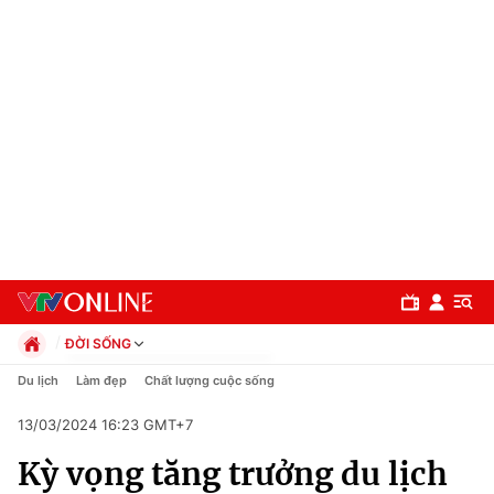
ĐỜI SỐNG
Chính trị
Du lịch
Làm đẹp
Chất lượng cuộc sống
Xã hội
13/03/2024 16:23 GMT+7
Pháp luật
Chuyên mục
Kinh tế
Kỳ vọng tăng trưởng du lịch
Thể thao