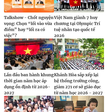
Talkshow - Chốt nguyện
Việt Nam giành 7 huy
vọng: Chọn “lối vào vừa
chương tại Olympic Trí
điểm” hay “lối ra có
tuệ nhân tạo quốc tế
việc”?
2026
Lần đầu ban hành khung
Khánh Hòa sắp xếp lại
thời gian năm học áp
hệ thống trường công,
dụng ổn định từ 2026-
giảm 271 cơ sở giáo dục
2027
từ năm học 2026 - 2027