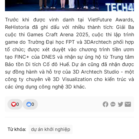
Ðiện thoại Thời báo VTV:
024.66 897 897
Email:
toasoan@vtv.vn
Trước khi được vinh danh tại VietFuture Awards,
Liên hệ quảng cáo:
024-7300.7108
ReHistoria đã ghi dấu với nhiều thành tích: Giải Ba
cuộc thi Games Craft Arena 2025, cuộc thi lập trình
game do Trường Đại học FPT và 3DArchtech phối hợp
tổ chức; được xét duyệt vào chương trình tiền ươm
tạo FINC+ của DNES và nhận sự ủng hộ từ Trung tâm
Bảo tồn Di tích Cố đô Huế. Dự án cũng đã nhận được
sự đồng hành và hỗ trợ của 3D Archtech Studio - một
công ty chuyên về 3D Visualization cho kiến trúc và
các ứng dụng công nghệ 3D khác.
0
0
® Cấm sao chép dưới mọi hình thức nếu không có sự chấp
thuận bằng văn bản. Ghi rõ nguồn VTV.vn khi phát hành lại
thông tin từ website này.
Từ khóa:
dự án khởi nghiệp