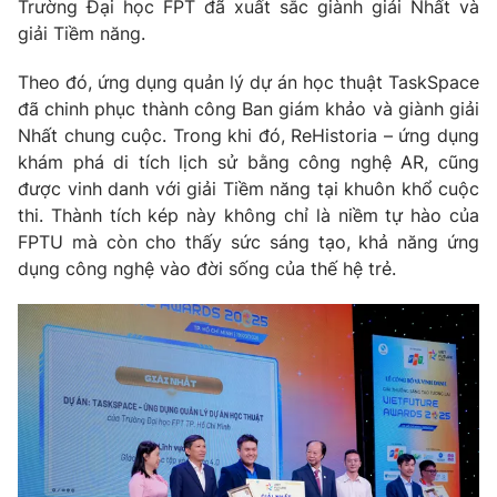
Phim VTV
Trường Đại học FPT đã xuất sắc giành giải Nhất và
Giải trí
giải Tiềm năng.
Hậu trường
Điện ảnh
Theo đó, ứng dụng quản lý dự án học thuật TaskSpace
Đời sống
Nhân vật
đã chinh phục thành công Ban giám khảo và giành giải
Âm nhạc
Du lịch
Nhất chung cuộc. Trong khi đó, ReHistoria – ứng dụng
Khán giả
Giáo dục
Sao
khám phá di tích lịch sử bằng công nghệ AR, cũng
Làm đẹp
Giải sao mai
được vinh danh với giải Tiềm năng tại khuôn khổ cuộc
Tuyển sinh
thi. Thành tích kép này không chỉ là niềm tự hào của
Công nghệ
Chất lượng cuộc sống
FPTU mà còn cho thấy sức sáng tạo, khả năng ứng
Học trực tuyến
Hitech Công nghệ tương lai
dụng công nghệ vào đời sống của thế hệ trẻ.
Giao lưu trực tuyến
Sản phẩm
Lịch phát sóng
Thị trường
Tư vấn
Chuyên mục khác
Emagazine
Podcast