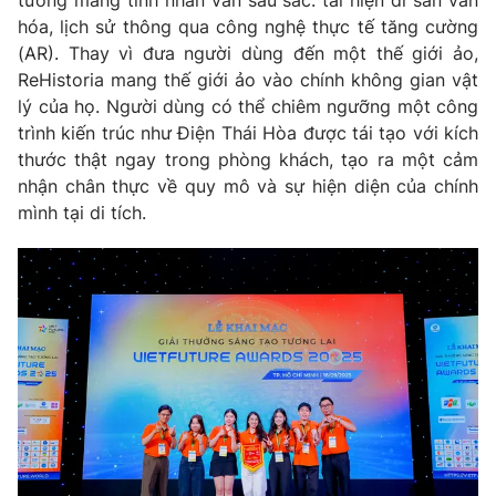
hóa, lịch sử thông qua công nghệ thực tế tăng cường
(AR). Thay vì đưa người dùng đến một thế giới ảo,
ReHistoria mang thế giới ảo vào chính không gian vật
lý của họ. Người dùng có thể chiêm ngưỡng một công
THỜI BÁO VTV
trình kiến trúc như Điện Thái Hòa được tái tạo với kích
thước thật ngay trong phòng khách, tạo ra một cảm
nhận chân thực về quy mô và sự hiện diện của chính
mình tại di tích.
Theo dõi báo trên
Cơ quan chủ quản:
Đài Truyền hình Việt Nam
Cơ quan báo chí:
Thời báo VTV
Giấy phép hoạt động báo in và báo điện tử số 483/GP-BTTTT
cấp ngày 29/12/2023
Tổng Biên tập:
Vũ Thanh Thủy
Phó Tổng Biên tập:
Nguyễn Thị Mỹ Hạnh, Phạm Quốc Thắng,
Nguyễn Trọng Ninh
Tổng đài VTV:
024.38 355 931 - 024.38 355 932