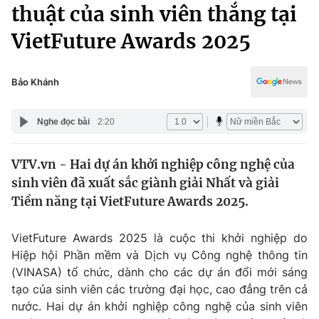
Chính trị
thuật của sinh viên thắng tại
Truyền hình
VietFuture Awards 2025
Văn hóa - Giải trí
Xã hội
Y tế
Đời sống
Bảo Khánh
Pháp luật
Công nghệ
Giáo dục
Nghe đọc bài
2:20
Y tế
VTV.vn - Hai dự án khởi nghiệp công nghệ của
Thế giới
sinh viên đã xuất sắc giành giải Nhất và giải
Tin tức
Tiềm năng tại VietFuture Awards 2025.
Kinh tế
Thế giới đó đây
VietFuture Awards 2025 là cuộc thi khởi nghiệp do
Tài chính
Dữ liệu và đời sống
Hiệp hội Phần mềm và Dịch vụ Công nghệ thông tin
Câu chuyện quốc tế
Thị trường
(VINASA) tổ chức, dành cho các dự án đổi mới sáng
tạo của sinh viên các trường đại học, cao đẳng trên cả
Truyền hình
Góc doanh nghiệp
nước. Hai dự án khởi nghiệp công nghệ của sinh viên