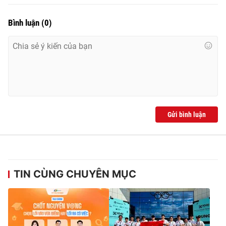
Bình luận
(
0
)
Gửi bình luận
TIN CÙNG CHUYÊN MỤC