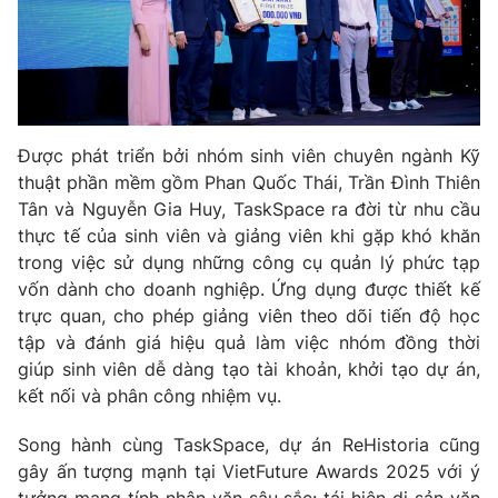
Photo
Infographic
Video
Shorts video
Được phát triển bởi nhóm sinh viên chuyên ngành Kỹ
VTV Money
VTV Thể thao
thuật phần mềm gồm Phan Quốc Thái, Trần Đình Thiên
Tân và Nguyễn Gia Huy, TaskSpace ra đời từ nhu cầu
VTV Sức khoẻ
Bất động sản
thực tế của sinh viên và giảng viên khi gặp khó khăn
trong việc sử dụng những công cụ quản lý phức tạp
vốn dành cho doanh nghiệp. Ứng dụng được thiết kế
Thị trường 24h
Tấm lòng Việt
trực quan, cho phép giảng viên theo dõi tiến độ học
tập và đánh giá hiệu quả làm việc nhóm đồng thời
VTV4
Vươn mình bằng AI
giúp sinh viên dễ dàng tạo tài khoản, khởi tạo dự án,
kết nối và phân công nhiệm vụ.
VTV9
VTV8
Song hành cùng TaskSpace, dự án ReHistoria cũng
gây ấn tượng mạnh tại VietFuture Awards 2025 với ý
Liên hệ tòa soạn
English
tưởng mang tính nhân văn sâu sắc: tái hiện di sản văn