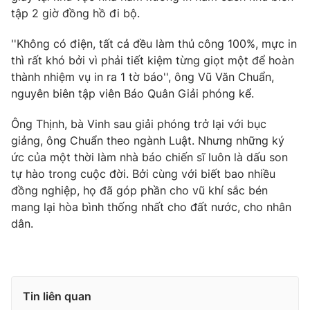
Ðiện thoại Thời báo VTV:
024.66 897 897
tập 2 giờ đồng hồ đi bộ.
Email:
toasoan@vtv.vn
''Không có điện, tất cả đều làm thủ công 100%, mực in
Liên hệ quảng cáo:
024-7300.7108
thì rất khó bởi vì phải tiết kiệm từng giọt một để hoàn
thành nhiệm vụ in ra 1 tờ báo'', ông Vũ Văn Chuẩn,
nguyên biên tập viên Báo Quân Giải phóng kể.
Ông Thịnh, bà Vinh sau giải phóng trở lại với bục
giảng, ông Chuẩn theo ngành Luật. Nhưng những ký
ức của một thời làm nhà báo chiến sĩ luôn là dấu son
tự hào trong cuộc đời. Bởi cùng với biết bao nhiều
đồng nghiệp, họ đã góp phần cho vũ khí sắc bén
mang lại hòa bình thống nhất cho đất nước, cho nhân
dân.
® Cấm sao chép dưới mọi hình thức nếu không có sự chấp
thuận bằng văn bản. Ghi rõ nguồn VTV.vn khi phát hành lại
thông tin từ website này.
Tin liên quan