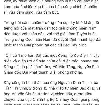
viên, kỹ thuật viên của những đơn vị báo chí đặc biệt.
Phim VTV
Giải trí
Làm báo ở chiến khu thì nhà báo cũng chính là chiến
Hậu trường
sĩ, vừa cầm súng, vừa cầm bút.
Điện ảnh
Đời sống
Nhân vật
Trong bối cảnh chiến trường còn cực kỳ khó khăn, để
Âm nhạc
tiếng nói của mặt trận dân tộc giải phóng miền Nam
Du lịch
Khán giả
Giáo dục
Sao
đến được với nhân dân, với thế giới, Ban Tuyên huấn
Làm đẹp
Giải sao mai
Trung ương Cục miền Nam đã quyết định thành lập đài
Tuyển sinh
phát thanh Giải phóng tại căn cứ Bắc Tây Ninh
Công nghệ
Chất lượng cuộc sống
Học trực tuyến
''Chỉ có 1 mỏ hàn đốt củi, một đồng hồ đo điện, 1 ít tụ
Hitech Công nghệ tương lai
Giao lưu trực tuyến
điện và điện trở để sửa chữa đài điện báo, nhưng mà
Sản phẩm
Đảng cần là phải làm'', ông Võ Văn Tòng, Nguyên Phó
Giám đốc Đài Phát thanh Giải phóng nhớ lại.
Lịch phát sóng
Thị trường
Đây cũng là tinh thần của ông Nguyễn Đình Thịnh, bà
Tư vấn
Trần Thị Vinh, 2 trong 12 nhà giáo từ miền Bắc đi B, và
Chuyên mục khác
ông Vũ Văn Chuẩn từ đơn vị chiến đấu, được điều
Emagazine
Podcast
chuyển vào cục Chính trị, Bộ Chỉ huy Quân giải phóng