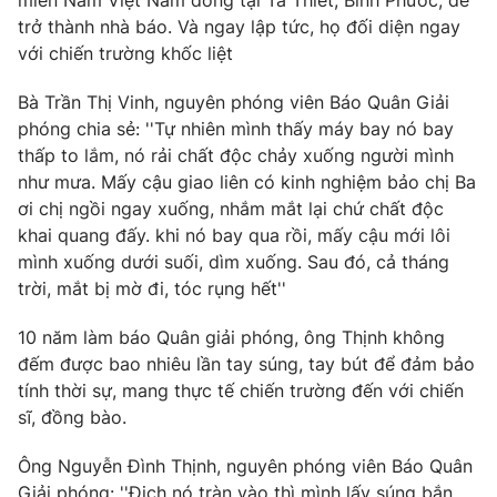
miền Nam Việt Nam đóng tại Tà Thiết, Bình Phước, để
trở thành nhà báo. Và ngay lập tức, họ đối diện ngay
Photo
Infographic
với chiến trường khốc liệt
Video
Shorts video
Bà Trần Thị Vinh, nguyên phóng viên Báo Quân Giải
phóng chia sẻ: ''Tự nhiên mình thấy máy bay nó bay
thấp to lắm, nó rải chất độc chảy xuống người mình
VTV Money
VTV Thể thao
như mưa. Mấy cậu giao liên có kinh nghiệm bảo chị Ba
ơi chị ngồi ngay xuống, nhắm mắt lại chứ chất độc
VTV Sức khoẻ
Bất động sản
khai quang đấy. khi nó bay qua rồi, mấy cậu mới lôi
mình xuống dưới suối, dìm xuống. Sau đó, cả tháng
trời, mắt bị mờ đi, tóc rụng hết''
Thị trường 24h
Tấm lòng Việt
10 năm làm báo Quân giải phóng, ông Thịnh không
VTV4
Vươn mình bằng AI
đếm được bao nhiêu lần tay súng, tay bút để đảm bảo
tính thời sự, mang thực tế chiến trường đến với chiến
sĩ, đồng bào.
VTV9
VTV8
Ông Nguyễn Đình Thịnh, nguyên phóng viên Báo Quân
Liên hệ tòa soạn
English
Giải phóng: ''Địch nó tràn vào thì mình lấy súng bắn