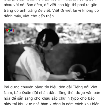
nhau với nó. Ban đêm, để viết cho kịp thì phải ra gần
trảng có ánh trăng để viết. Viết đi viết lại vì không có
đánh máy, viết cho cẩn thận''.
THỜI BÁO VTV
Theo dõi báo trên
Cơ quan chủ quản:
Đài Truyền hình Việt Nam
Cơ quan báo chí:
Thời báo VTV
Giấy phép hoạt động báo in và báo điện tử số 483/GP-BTTTT
cấp ngày 29/12/2023
Tổng Biên tập:
Vũ Thanh Thủy
Bài được chuyển bằng tín hiệu đến đài Tiếng nói Việt
Phó Tổng Biên tập:
Nguyễn Thị Mỹ Hạnh, Phạm Quốc Thắng,
Nam, báo Quân đội nhân dân. đồng thời được văn bản
Nguyễn Trọng Ninh
hóa để sẵn sàng cho khâu sắp chữ in typo cho báo
Tổng đài VTV:
024.38 355 931 - 024.38 355 932
giấy tại khu vực nhà hầm xưởng in nằm cách khu biên