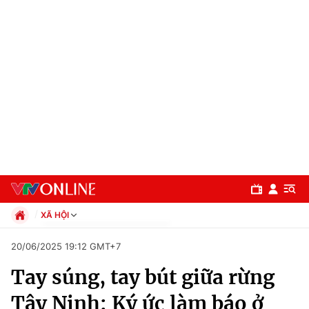
XÃ HỘI
Chính trị
20/06/2025 19:12 GMT+7
Xã hội
Tay súng, tay bút giữa rừng
Pháp luật
Chuyên mục
Kinh tế
Tây Ninh: Ký ức làm báo ở
Thể thao