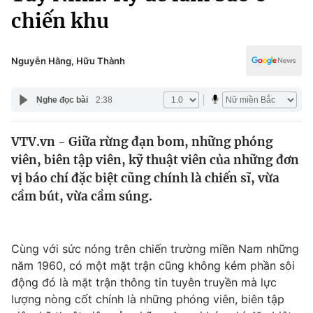
Chính trị
chiến khu
Truyền hình
Văn hóa - Giải trí
Xã hội
Y tế
Nguyễn Hằng, Hữu Thành
Đời sống
Pháp luật
Công nghệ
Nghe đọc bài
2:38
Giáo dục
Y tế
VTV.vn - Giữa rừng đạn bom, những phóng
viên, biên tập viên, kỹ thuật viên của những đơn
Thế giới
vị báo chí đặc biệt cũng chính là chiến sĩ, vừa
Tin tức
cầm bút, vừa cầm súng.
Kinh tế
Thế giới đó đây
Tài chính
Dữ liệu và đời sống
Cùng với sức nóng trên chiến trường miền Nam những
Câu chuyện quốc tế
Thị trường
năm 1960, có một mặt trận cũng không kém phần sôi
động đó là mặt trận thông tin tuyên truyền mà lực
Truyền hình
Góc doanh nghiệp
lượng nòng cốt chính là những phóng viên, biên tập