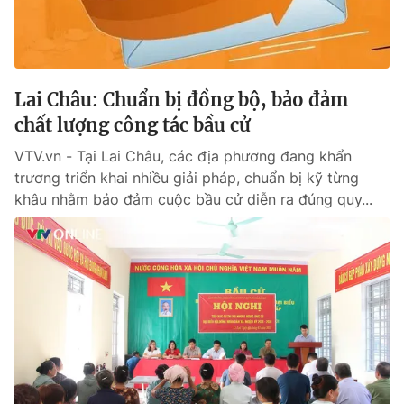
Thị trường 24h
Tấm lòng Việt
VTV4
Vươn mình bằng AI
Lai Châu: Chuẩn bị đồng bộ, bảo đảm
VTV9
VTV8
chất lượng công tác bầu cử
VTV.vn - Tại Lai Châu, các địa phương đang khẩn
Liên hệ tòa soạn
English
trương triển khai nhiều giải pháp, chuẩn bị kỹ từng
khâu nhằm bảo đảm cuộc bầu cử diễn ra đúng quy...
THỜI BÁO VTV
Theo dõi báo trên
Cơ quan chủ quản:
Đài Truyền hình Việt Nam
Cơ quan báo chí:
Thời báo VTV