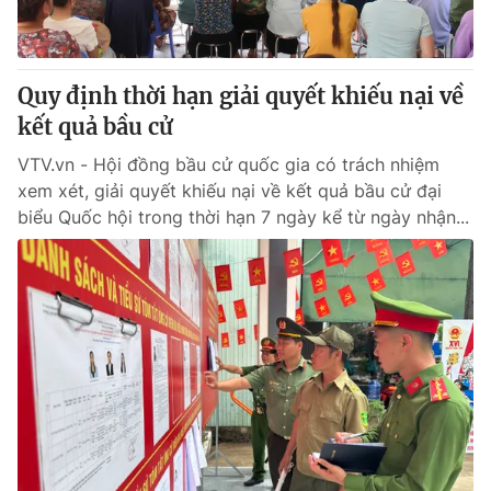
Giấy phép hoạt động báo in và báo điện tử số 483/GP-BTTTT
cấp ngày 29/12/2023
Tổng Biên tập:
Vũ Thanh Thủy
Quy định thời hạn giải quyết khiếu nại về
Phó Tổng Biên tập:
Nguyễn Thị Mỹ Hạnh, Phạm Quốc Thắng,
kết quả bầu cử
Nguyễn Trọng Ninh
Tổng đài VTV:
024.38 355 931 - 024.38 355 932
VTV.vn - Hội đồng bầu cử quốc gia có trách nhiệm
Ðiện thoại Thời báo VTV:
024.66 897 897
xem xét, giải quyết khiếu nại về kết quả bầu cử đại
Email:
toasoan@vtv.vn
biểu Quốc hội trong thời hạn 7 ngày kể từ ngày nhận...
Liên hệ quảng cáo:
024-7300.7108