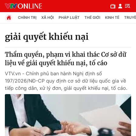
CHÍNH TRỊ
XÃ HỘI
PHÁP LUẬT
THẾ GIỚI
KINH TẾ
TRUYỀ
giải quyết khiếu nại
Chuyên mục
Thẩm quyền, phạm vi khai thác Cơ sở dữ
Chính trị
liệu về giải quyết khiếu nại, tố cáo
VTV.vn - Chính phủ ban hành Nghị định số
Xã hội
197/2026/NĐ-CP quy định cơ sở dữ liệu quốc gia về
tiếp công dân, xử lý đơn, giải quyết khiếu nại, tố cáo.
Pháp luật
Y tế
Thế giới