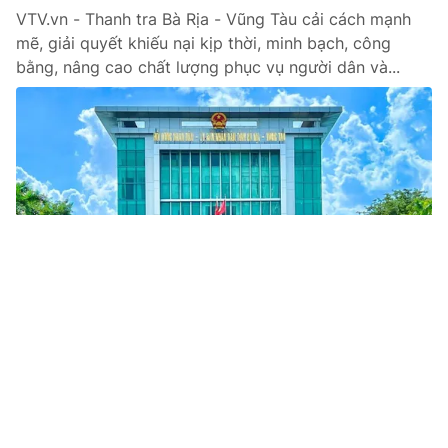
VTV.vn - Thanh tra Bà Rịa - Vũng Tàu cải cách mạnh
mẽ, giải quyết khiếu nại kịp thời, minh bạch, công
bằng, nâng cao chất lượng phục vụ người dân và...
Tin mới
Video
Live
Emagazine
Trang chủ
Chi trả gần 566 tỷ đồng cho các doanh
nghiệp bị ảnh hưởng do bão lũ
VTV.vn - Tính đến đầu tháng 12, các doanh nghiệp bảo