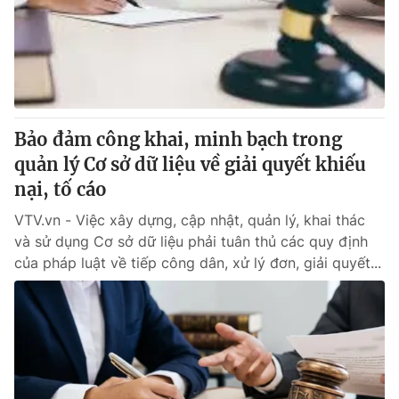
Tin tức
Kinh tế
Thế giới đó đây
Tài chính
Dữ liệu và đời sống
Câu chuyện quốc tế
Thị trường
Bảo đảm công khai, minh bạch trong
Truyền hình
Góc doanh nghiệp
quản lý Cơ sở dữ liệu về giải quyết khiếu
Phim VTV
nại, tố cáo
Giải trí
Hậu trường
VTV.vn - Việc xây dựng, cập nhật, quản lý, khai thác
Điện ảnh
và sử dụng Cơ sở dữ liệu phải tuân thủ các quy định
Đời sống
Nhân vật
của pháp luật về tiếp công dân, xử lý đơn, giải quyết...
Âm nhạc
Du lịch
Khán giả
Giáo dục
Sao
Làm đẹp
Giải sao mai
Tuyển sinh
Công nghệ
Chất lượng cuộc sống
Học trực tuyến
Hitech Công nghệ tương lai