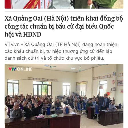
® Cấm sao chép dưới mọi hình thức nếu không có sự chấp
Xã Quảng Oai (Hà Nội) triển khai đồng bộ
thuận bằng văn bản. Ghi rõ nguồn VTV.vn khi phát hành lại
công tác chuẩn bị bầu cử đại biểu Quốc
thông tin từ website này.
hội và HĐND
VTV.vn - Xã Quảng Oai (TP Hà Nội) đang hoàn thiện
các khâu chuẩn bị, từ hiệp thương ứng cử đến lập
danh sách cử tri và tổ chức khu vực bỏ phiếu.