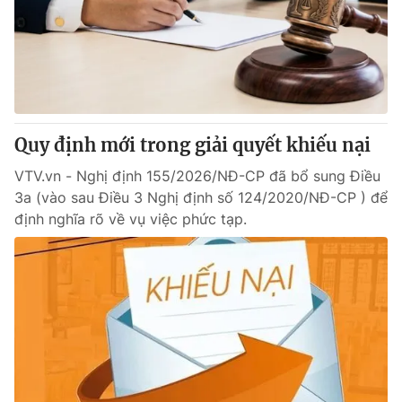
Giao lưu trực tuyến
Sản phẩm
Lịch phát sóng
Thị trường
Tư vấn
Chuyên mục khác
Quy định mới trong giải quyết khiếu nại
Emagazine
Podcast
VTV.vn - Nghị định 155/2026/NĐ-CP đã bổ sung Điều
3a (vào sau Điều 3 Nghị định số 124/2020/NĐ-CP ) để
Photo
Infographic
định nghĩa rõ về vụ việc phức tạp.
Video
Shorts video
VTV Money
VTV Thể thao
VTV Sức khoẻ
Bất động sản