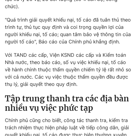
Email:
toasoan@vtv.vn
chức).
Liên hệ quảng cáo:
024-7300.7108
"Quá trình giải quyết khiếu nại, tố cáo đã tuân thủ theo
trình tự, thủ tục quy định và coi trọng quyền lợi của
người khiếu nại, tố cáo; quan tâm bảo vệ thông tin của
người tố cáo", Báo cáo của Chính phủ khẳng định.
Với TAND các cấp, Viện KSND các cấp và Kiểm toán
Nhà nước, theo báo cáo, số vụ việc khiếu nại, tố cáo
về hành chính thuộc thẩm quyền chiếm tỷ lệ rất nhỏ so
với cả nước. Các vụ việc thuộc thẩm quyền đều được
thụ lý, giải quyết theo quy định.
® Cấm sao chép dưới mọi hình thức nếu không có sự chấp
Tập trung thanh tra các địa bàn
thuận bằng văn bản. Ghi rõ nguồn VTV.vn khi phát hành lại
nhiều vụ việc phức tạp
thông tin từ website này.
Chính phủ cũng cho biết, công tác thanh tra, kiểm tra
trách nhiệm thực hiện pháp luật về tiếp công dân, giải
quyết khiếu nại, tố cáo được thực hiện thường xuyên,