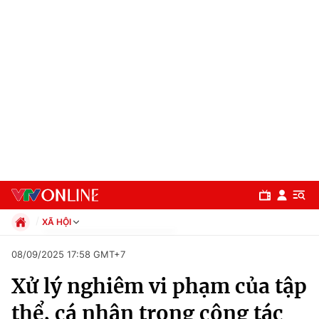
XÃ HỘI
Chính trị
08/09/2025 17:58 GMT+7
Xã hội
Xử lý nghiêm vi phạm của tập
Pháp luật
Chuyên mục
Kinh tế
thể, cá nhân trong công tác
Thể thao