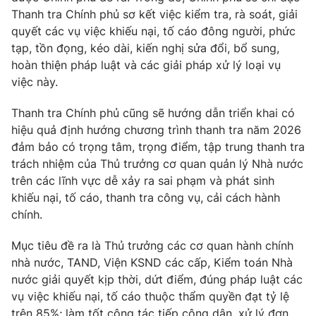
Thanh tra Chính phủ sơ kết việc kiểm tra, rà soát, giải
quyết các vụ việc khiếu nại, tố cáo đông người, phức
tạp, tồn đọng, kéo dài, kiến nghị sửa đổi, bổ sung,
hoàn thiện pháp luật và các giải pháp xử lý loại vụ
việc này.
Thanh tra Chính phủ cũng sẽ hướng dẫn triển khai có
hiệu quả định hướng chương trình thanh tra năm 2026
đảm bảo có trọng tâm, trọng điểm, tập trung thanh tra
trách nhiệm của Thủ trưởng cơ quan quản lý Nhà nước
trên các lĩnh vực dễ xảy ra sai phạm và phát sinh
khiếu nại, tố cáo, thanh tra công vụ, cải cách hành
chính.
Mục tiêu đề ra là Thủ trưởng các cơ quan hành chính
nhà nước, TAND, Viện KSND các cấp, Kiểm toán Nhà
nước giải quyết kịp thời, dứt điểm, đúng pháp luật các
vụ việc khiếu nại, tố cáo thuộc thẩm quyền đạt tỷ lệ
trên 85%; làm tốt công tác tiếp công dân, xử lý đơn,