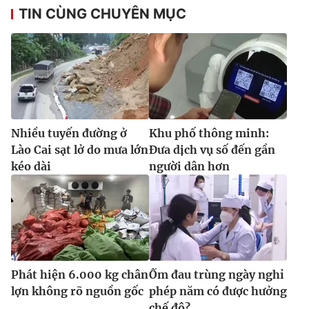
TIN CÙNG CHUYÊN MỤC
Nhiều tuyến đường ở
Khu phố thông minh:
Lào Cai sạt lở do mưa lớn
Đưa dịch vụ số đến gần
kéo dài
người dân hơn
Phát hiện 6.000 kg chân
Ốm đau trùng ngày nghỉ
lợn không rõ nguồn gốc
phép năm có được hưởng
chế độ?