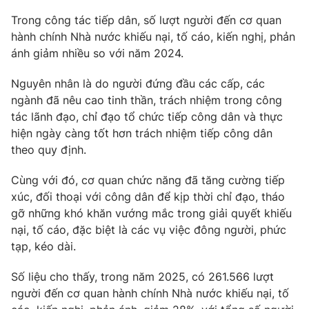
Trong công tác tiếp dân, số lượt người đến cơ quan
Photo
Infographic
hành chính Nhà nước khiếu nại, tố cáo, kiến nghị, phản
ánh giảm nhiều so với năm 2024.
Video
Shorts video
Nguyên nhân là do người đứng đầu các cấp, các
ngành đã nêu cao tinh thần, trách nhiệm trong công
VTV Money
VTV Thể thao
tác lãnh đạo, chỉ đạo tổ chức tiếp công dân và thực
hiện ngày càng tốt hơn trách nhiệm tiếp công dân
VTV Sức khoẻ
Bất động sản
theo quy định.
Cùng với đó, cơ quan chức năng đã tăng cường tiếp
Thị trường 24h
Tấm lòng Việt
xúc, đối thoại với công dân để kịp thời chỉ đạo, tháo
gỡ những khó khăn vướng mắc trong giải quyết khiếu
VTV4
Vươn mình bằng AI
nại, tố cáo, đặc biệt là các vụ việc đông người, phức
tạp, kéo dài.
VTV9
VTV8
Số liệu cho thấy, trong năm 2025, có 261.566 lượt
người đến cơ quan hành chính Nhà nước khiếu nại, tố
Liên hệ tòa soạn
English