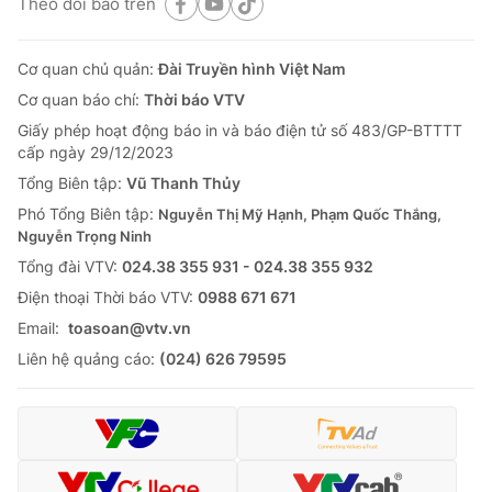
Theo dõi báo trên
Cơ quan chủ quản:
Đài Truyền hình Việt Nam
Cơ quan báo chí:
Thời báo VTV
Giấy phép hoạt động báo in và báo điện tử số 483/GP-BTTTT
cấp ngày 29/12/2023
Tổng Biên tập:
Vũ Thanh Thủy
Phó Tổng Biên tập:
Nguyễn Thị Mỹ Hạnh, Phạm Quốc Thắng,
Nguyễn Trọng Ninh
Tổng đài VTV:
024.38 355 931 - 024.38 355 932
Ðiện thoại Thời báo VTV:
0988 671 671
Email:
toasoan@vtv.vn
Liên hệ quảng cáo:
(024) 626 79595