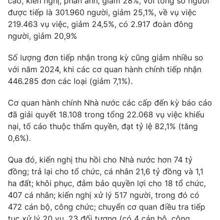
cáo, kiến nghị, phản ánh, giảm 28%, với tổng số người
được tiếp là 301.960 người, giảm 25,1%, về vụ việc
219.463 vụ việc, giảm 24,5%, có 2.917 đoàn đông
người, giảm 20,9%
THỜI BÁO VTV
Số lượng đơn tiếp nhận trong kỳ cũng giảm nhiều so
với năm 2024, khi các cơ quan hành chính tiếp nhận
Theo dõi báo trên
446.285 đơn các loại (giảm 7,1%).
Cơ quan hành chính Nhà nước các cấp đến kỳ báo cáo
Cơ quan chủ quản:
Đài Truyền hình Việt Nam
đã giải quyết 18.108 trong tổng 22.068 vụ việc khiếu
Cơ quan báo chí:
Thời báo VTV
nại, tố cáo thuộc thẩm quyền, đạt tỷ lệ 82,1% (tăng
Giấy phép hoạt động báo in và báo điện tử số 483/GP-BTTTT
0,6%).
cấp ngày 29/12/2023
Tổng Biên tập:
Vũ Thanh Thủy
Qua đó, kiến nghị thu hồi cho Nhà nước hơn 74 tỷ
Phó Tổng Biên tập:
Nguyễn Thị Mỹ Hạnh, Phạm Quốc Thắng,
đồng; trả lại cho tổ chức, cá nhân 21,6 tỷ đồng và 1,1
Nguyễn Trọng Ninh
ha đất; khôi phục, đảm bảo quyền lợi cho 18 tổ chức,
Tổng đài VTV:
024.38 355 931 - 024.38 355 932
407 cá nhân; kiến nghị xử lý 517 người, trong đó có
472 cán bộ, công chức; chuyển cơ quan điều tra tiếp
Ðiện thoại Thời báo VTV:
024.66 897 897
tục xử lý 20 vụ, 23 đối tượng (có 4 cán bộ, công