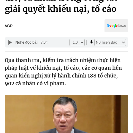
Chính trị
giải quyết khiếu nại, tố cáo
Truyền hình
Văn hóa - Giải trí
Xã hội
Y tế
VGP
Đời sống
Pháp luật
Công nghệ
Nghe đọc bài
7:04
Giáo dục
Y tế
Qua thanh tra, kiểm tra trách nhiệm thực hiện
pháp luật về khiếu nại, tố cáo, các cơ quan liên
Thế giới
quan kiến nghị xử lý hành chính 188 tổ chức,
Tin tức
902 cá nhân có vi phạm.
Kinh tế
Thế giới đó đây
Tài chính
Dữ liệu và đời sống
Câu chuyện quốc tế
Thị trường
Truyền hình
Góc doanh nghiệp