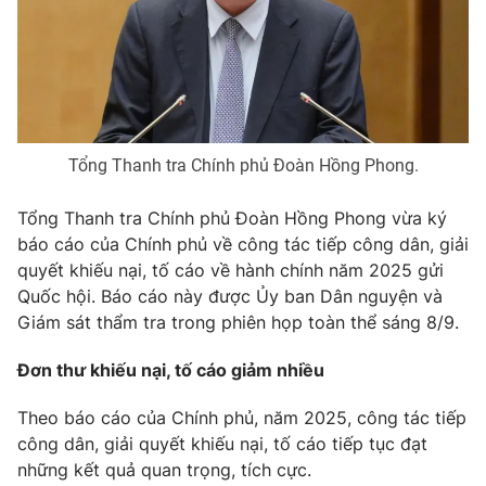
Phim VTV
Giải trí
Hậu trường
Điện ảnh
Đời sống
Nhân vật
Âm nhạc
Du lịch
Khán giả
Giáo dục
Sao
Tổng Thanh tra Chính phủ Đoàn Hồng Phong.
Làm đẹp
Giải sao mai
Tuyển sinh
Công nghệ
Tổng Thanh tra Chính phủ Đoàn Hồng Phong vừa ký
Chất lượng cuộc sống
Học trực tuyến
báo cáo của Chính phủ về công tác tiếp công dân, giải
Hitech Công nghệ tương lai
quyết khiếu nại, tố cáo về hành chính năm 2025 gửi
Giao lưu trực tuyến
Quốc hội. Báo cáo này được Ủy ban Dân nguyện và
Sản phẩm
Giám sát thẩm tra trong phiên họp toàn thể sáng 8/9.
Lịch phát sóng
Thị trường
Đơn thư khiếu nại, tố cáo giảm nhiều
Tư vấn
Theo báo cáo của Chính phủ, năm 2025, công tác tiếp
Chuyên mục khác
công dân, giải quyết khiếu nại, tố cáo tiếp tục đạt
Emagazine
Podcast
những kết quả quan trọng, tích cực.