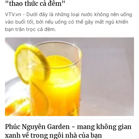
"thao thức cả đêm"
Giấy phép hoạt động báo in và báo điện tử số 483/GP-BTTTT
cấp ngày 29/12/2023
VTV.vn - Dưới đây là những loại nước không nên uống
Tổng Biên tập:
Vũ Thanh Thủy
vào buổi tối, bởi nếu uống có thể gây mất ngủ khiến
Phó Tổng Biên tập:
bạn trằn trọc cả đêm.
Nguyễn Thị Mỹ Hạnh, Phạm Quốc Thắng,
Nguyễn Trọng Ninh
Tổng đài VTV:
024.38 355 931 - 024.38 355 932
Ðiện thoại Thời báo VTV:
024.66 897 897
Email:
toasoan@vtv.vn
Liên hệ quảng cáo:
024-7300.7108
Phúc Nguyên Garden - mang không gian
xanh về trong ngôi nhà của bạn