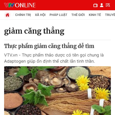
CHÍNH TRỊ
XÃ HỘI
PHÁP LUẬT
THẾ GIỚI
KINH TẾ
TRUYỀ
giảm căng thẳng
Chuyên mục
Thực phẩm giảm căng thẳng dễ tìm
Chính trị
VTV.vn - Thực phẩm thảo dược có tên gọi chung là
Adaptogen giúp ổn định thể chất lẫn tinh thần.
Xã hội
Pháp luật
Y tế
Thế giới