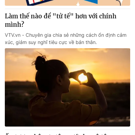
Giao lưu trực tuyến
Sản phẩm
Làm thế nào để "tử tế" hơn với chính
Lịch phát sóng
Thị trường
mình?
Tư vấn
VTV.vn - Chuyên gia chia sẻ những cách ổn định cảm
Chuyên mục khác
xúc, giảm suy nghĩ tiêu cực về bản thân.
Emagazine
Podcast
Photo
Infographic
Video
Shorts video
VTV Money
VTV Thể thao
VTV Sức khoẻ
Bất động sản