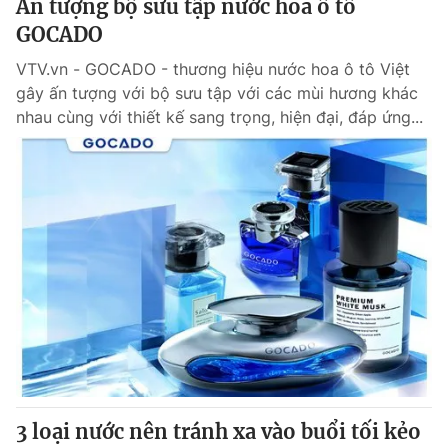
Ấn tượng bộ sưu tập nước hoa ô tô
Thị trường 24h
Tấm lòng Việt
GOCADO
VTV4
Vươn mình bằng AI
VTV.vn - GOCADO - thương hiệu nước hoa ô tô Việt
gây ấn tượng với bộ sưu tập với các mùi hương khác
nhau cùng với thiết kế sang trọng, hiện đại, đáp ứng...
VTV9
VTV8
Liên hệ tòa soạn
English
THỜI BÁO VTV
Theo dõi báo trên
Cơ quan chủ quản:
Đài Truyền hình Việt Nam
3 loại nước nên tránh xa vào buổi tối kẻo
Cơ quan báo chí:
Thời báo VTV