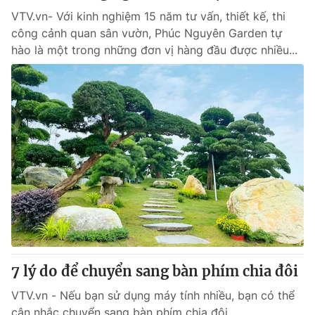
VTV.vn- Với kinh nghiệm 15 năm tư vấn, thiết kế, thi
công cảnh quan sân vườn, Phúc Nguyên Garden tự
® Cấm sao chép dưới mọi hình thức nếu không có sự chấp
hào là một trong những đơn vị hàng đầu được nhiều...
thuận bằng văn bản. Ghi rõ nguồn VTV.vn khi phát hành lại
thông tin từ website này.
7 lý do để chuyển sang bàn phím chia đôi
VTV.vn - Nếu bạn sử dụng máy tính nhiều, bạn có thể
cân nhắc chuyển sang bàn phím chia đôi.