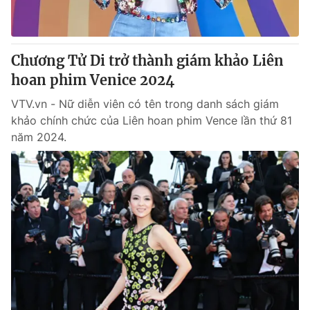
Giấy phép hoạt động báo in và báo điện tử số 483/GP-BTTTT
cấp ngày 29/12/2023
Tổng Biên tập:
Vũ Thanh Thủy
Chương Tử Di trở thành giám khảo Liên
Phó Tổng Biên tập:
Nguyễn Thị Mỹ Hạnh, Phạm Quốc Thắng,
hoan phim Venice 2024
Nguyễn Trọng Ninh
Tổng đài VTV:
024.38 355 931 - 024.38 355 932
VTV.vn - Nữ diễn viên có tên trong danh sách giám
Ðiện thoại Thời báo VTV:
024.66 897 897
khảo chính chức của Liên hoan phim Vence lần thứ 81
Email:
toasoan@vtv.vn
năm 2024.
Liên hệ quảng cáo:
024-7300.7108