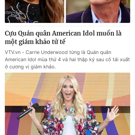
Thị trường 24h
Tấm lòng Việt
VTV4
Vươn mình bằng AI
Cựu Quán quân American Idol muốn là
VTV9
VTV8
một giám khảo tử tế
VTV.vn - Carrie Underwood từng là Quán quân
Liên hệ tòa soạn
English
American Idol mùa thứ 4 và hai thập kỷ sau cô tái xuất
ở cương vị giám khảo.
THỜI BÁO VTV
Theo dõi báo trên
Cơ quan chủ quản:
Đài Truyền hình Việt Nam
Cơ quan báo chí:
Thời báo VTV