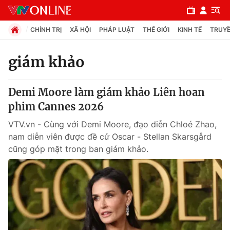
CHÍNH TRỊ
XÃ HỘI
PHÁP LUẬT
THẾ GIỚI
KINH TẾ
TRUYỀ
giám khảo
Chuyên mục
Demi Moore làm giám khảo Liên hoan
Chính trị
phim Cannes 2026
VTV.vn - Cùng với Demi Moore, đạo diễn Chloé Zhao,
Xã hội
nam diễn viên được đề cử Oscar - Stellan Skarsgård
cũng góp mặt trong ban giám khảo.
Pháp luật
Y tế
Thế giới