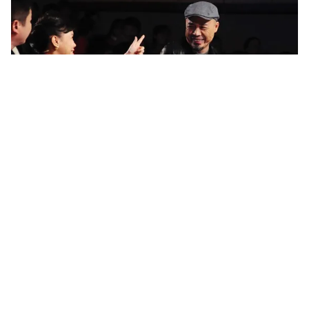
Tin mới
Video
Live
Emagazine
Trang chủ
Nữ giám khảo Britain's Got Talent "đánh
lừa" khán giả ở tuổi 44
VTV.vn - Amanda Holden là một trong những giám
khảo nổi tiếng ở Britain's Got Talent. Dù đã 44 tuổi
nhưng nhờ phong cách thời trang của mình nên cô...