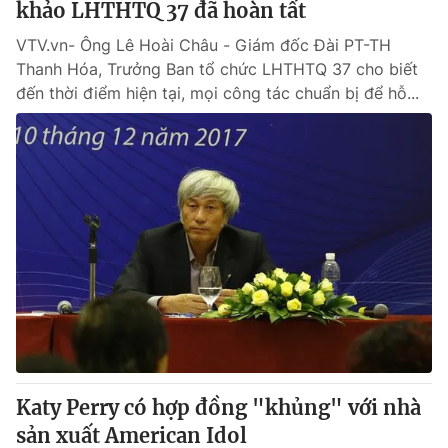
khảo LHTHTQ 37 đã hoàn tất
VTV.vn- Ông Lê Hoài Châu - Giám đốc Đài PT-TH
Thanh Hóa, Trưởng Ban tổ chức LHTHTQ 37 cho biết
đến thời điểm hiện tại, mọi công tác chuẩn bị để hỗ...
Katy Perry có hợp đồng "khủng" với nhà
sản xuất American Idol