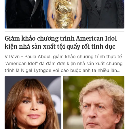
Giao lưu trực tuyến
Sản phẩm
Lịch phát sóng
Thị trường
Tư vấn
Giám khảo chương trình American Idol
Chuyên mục khác
kiện nhà sản xuất tội quấy rối tình dục
Emagazine
Podcast
VTV.vn - Paula Abdul, giám khảo chương trình thực tế
"American Idol" đã đâm đơn kiện nhà sản xuất chương
Photo
Infographic
trình là Nigel Lythgoe với cáo buộc anh ta nhiều lần...
Video
Shorts video
VTV Money
VTV Thể thao
VTV Sức khoẻ
Bất động sản