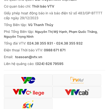
Tin tức
Cơ quan báo chí:
Thời báo VTV
Kinh tế
Giấy phép hoạt động báo in và báo điện tử số 483/GP-BTTTT
Thế giới đó đây
cấp ngày 29/12/2023
Tài chính
Dữ liệu và đời sống
Tổng Biên tập:
Vũ Thanh Thủy
Câu chuyện quốc tế
Thị trường
Phó Tổng Biên tập:
Nguyễn Thị Mỹ Hạnh, Phạm Quốc Thắng,
Nguyễn Trọng Ninh
Truyền hình
Góc doanh nghiệp
Tổng đài VTV:
024.38 355 931 - 024.38 355 932
Phim VTV
Ðiện thoại Thời báo VTV:
0988 671 671
Giải trí
Email:
toasoan@vtv.vn
Hậu trường
Điện ảnh
Liên hệ quảng cáo:
(024) 626 79595
Đời sống
Nhân vật
Âm nhạc
Du lịch
Khán giả
Giáo dục
Sao
Làm đẹp
Giải sao mai
Tuyển sinh
Công nghệ
Chất lượng cuộc sống
Học trực tuyến
Hitech Công nghệ tương lai