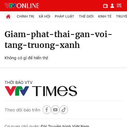
CHÍNH TRỊ
XÃ HỘI
PHÁP LUẬT
THẾ GIỚI
KINH TẾ
TRUYỀ
Giam-phat-thai-gan-voi-
tang-truong-xanh
Chuyên mục
Chính trị
Không có gì để hiển thị!
Xã hội
THỜI BÁO VTV
Pháp luật
Y tế
Theo dõi báo trên
Thế giới
Cơ quan chủ quản:
Đài Truyền hình Việt Nam