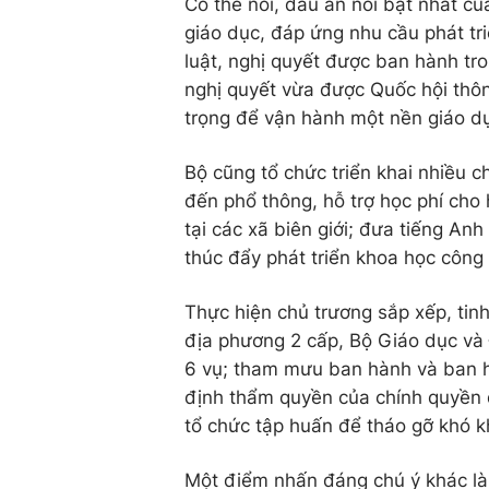
Có thể nói, dấu ấn nổi bật nhất c
giáo dục, đáp ứng nhu cầu phát t
luật, nghị quyết được ban hành tro
nghị quyết vừa được Quốc hội thôn
trọng để vận hành một nền giáo dục
Bộ cũng tổ chức triển khai nhiều 
đến phổ thông, hỗ trợ học phí cho 
tại các xã biên giới; đưa tiếng An
thúc đẩy phát triển khoa học công 
Thực hiện chủ trương sắp xếp, tin
địa phương 2 cấp, Bộ Giáo dục và
6 vụ; tham mưu ban hành và ban 
định thẩm quyền của chính quyền đ
tổ chức tập huấn để tháo gỡ khó 
Một điểm nhấn đáng chú ý khác là 