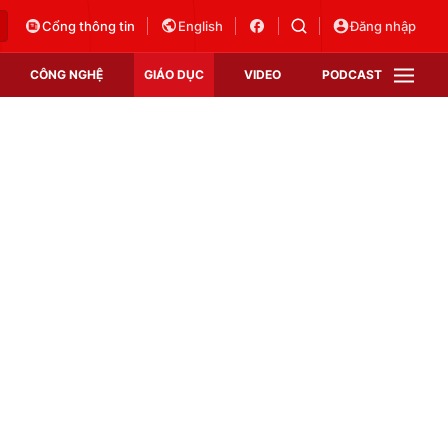
Cổng thông tin
English
Đăng nhập
CÔNG NGHỆ
GIÁO DỤC
VIDEO
PODCAST
VTV Money
VTV Thể thao
VTV Sức khoẻ
Bất động sản
Thị trường 24h
Tấm lòng Việt
Vươn mình bằng AI
VTV4
VTV8
VTV9
Lịch phát sóng
Giao lưu trực tuyến
Sự kiện