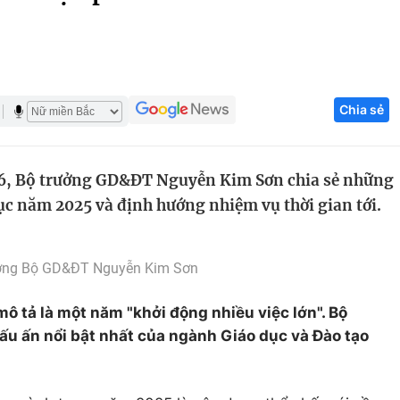
Góc ảnh
Giáo dục
Công nghệ
Chia sẻ
Tuyển sinh
Hitech Công ng
Học trực tuyến
Sản phẩm
6, Bộ trưởng GD&ĐT Nguyễn Kim Sơn chia sẻ những
g
Thị trường
ục năm 2025 và định hướng nhiệm vụ thời gian tới.
Tư vấn
ởng Bộ GD&ĐT Nguyễn Kim Sơn
 tả là một năm "khởi động nhiều việc lớn". Bộ
ấu ấn nổi bật nhất của ngành Giáo dục và Đào tạo