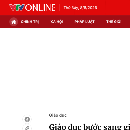
Thứ Bảy, 8/8/2026
CHÍNH TRỊ
XÃ HỘI
PHÁP LUẬT
THẾ GIỚI
Chính trị
Xã hội
Thế giới
Kinh tế
Tin tức
Tài chính
Thế giới đó đây
Thị trường
Câu chuyện quốc tế
Góc doanh nghiệp
Dữ liệu và đời sống
Giáo dục
Giáo dục bước sang gi