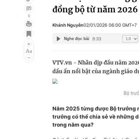
đồng bộ từ năm 2026
0
Khánh Nguyễn
02/01/2026 06:00 GMT+7
Giải trí
Đời sống
8:33
Nghe đọc bài
Điện ảnh
Du lịch
Âm nhạc
Làm đẹp
VTV.vn - Nhân dịp đầu năm 202
Sao
Chất lượng cuộc sốn
dấu ấn nổi bật của ngành giáo d
Bộ trư
Năm 2025 từng được Bộ trưởng mô
trưởng có thể chia sẻ về những d
trong năm qua?