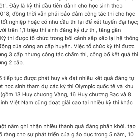
t". Đây là kỳ thi đầu tiên dành cho học sinh theo
018, đồng thời vẫn phải bảo đảm công tác thi cho học
ốt nghiệp hoặc có nhu cầu thi lại để xét tuyển đại học;
với trên 1,1 triệu thí sinh đăng ký dự thi, tăng gần
Kỳ thi được tổ chức trong bối cảnh sắp xếp lại hệ thống
động của công an cấp huyện. Việc tổ chức kỳ thi được
ơng 3 cấp nhưng công tác chấm thi, công bố kết quả thi
ơng 2 cấp.
tiếp tục được phát huy và đạt nhiều kết quả đáng tự
ợt học sinh tham dự các kỳ thi Olympic quốc tế và khu
ải (gồm 13 Huy chương Vàng, 16 Huy chương Bạc và 8
nh Việt Nam cũng đoạt giải cao tại nhiều kỳ thi khác
một năm ghi nhận nhiều thành quả đáng phấn khởi, tạo
õ ràng cho sự phát triển của giáo dục trong 5 năm, 10