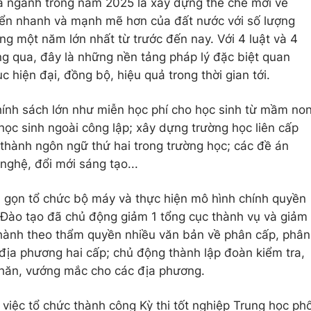
ủa ngành trong năm 2025 là xây dựng thể chế mới về
riển nhanh và mạnh mẽ hơn của đất nước với số lượng
ng một năm lớn nhất từ trước đến nay. Với 4 luật và 4
g qua, đây là những nền tảng pháp lý đặc biệt quan
 hiện đại, đồng bộ, hiệu quả trong thời gian tới.
chính sách lớn như miễn học phí cho học sinh từ mầm no
học sinh ngoài công lập; xây dựng trường học liên cấp
h thành ngôn ngữ thứ hai trong trường học; các đề án
nghệ, đổi mới sáng tạo...
h gọn tổ chức bộ máy và thực hiện mô hình chính quyền
 Đào tạo đã chủ động giảm 1 tổng cục thành vụ và giảm
hành theo thẩm quyền nhiều văn bản về phân cấp, phân
ịa phương hai cấp; chủ động thành lập đoàn kiểm tra,
khăn, vướng mắc cho các địa phương.
việc tổ chức thành công Kỳ thi tốt nghiệp Trung học ph