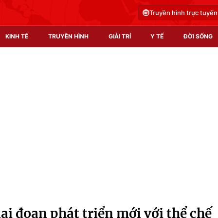
Truyền hình trực tuyến
KINH TẾ
TRUYỀN HÌNH
GIẢI TRÍ
Y TẾ
ĐỜI SỐNG
Pháp luật
Y tế
Truyền hình
Multimedia
Phim VTV
Video
Hậu trường
Shorts video
Nhân vật
Podcast
Khán giả
EMagazine
Giải sao mai
Photo
ai đoạn phát triển mới với thể chế
Infographic