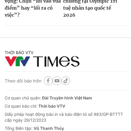
vọng: Chọn “lối vào vừa
chương tại Olympic Trí
điểm” hay “lối ra có
tuệ nhân tạo quốc tế
việc”?
2026
THỜI BÁO VTV
Theo dõi báo trên
Cơ quan chủ quản:
Đài Truyền hình Việt Nam
Cơ quan báo chí:
Thời báo VTV
Giấy phép hoạt động báo in và báo điện tử số 483/GP-BTTTT
cấp ngày 29/12/2023
Tổng Biên tập:
Vũ Thanh Thủy