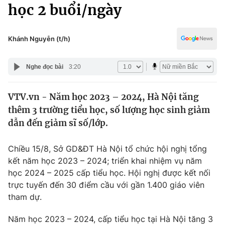
Chính trị
học 2 buổi/ngày
Truyền hình
Văn hóa - Giải trí
Xã hội
Y tế
Khánh Nguyễn (t/h)
Đời sống
Pháp luật
Công nghệ
Nghe đọc bài
3:20
Giáo dục
Y tế
VTV.vn - Năm học 2023 – 2024, Hà Nội tăng
thêm 3 trường tiểu học, số lượng học sinh giảm
Thế giới
dẫn đến giảm sĩ số/lớp.
Tin tức
Kinh tế
Chiều 15/8, Sở GD&ĐT Hà Nội tổ chức hội nghị tổng
Thế giới đó đây
kết năm học 2023 – 2024; triển khai nhiệm vụ năm
Tài chính
học 2024 – 2025 cấp tiểu học. Hội nghị được kết nối
Dữ liệu và đời sống
Câu chuyện quốc tế
trực tuyến đến 30 điểm cầu với gần 1.400 giáo viên
Thị trường
tham dự.
Truyền hình
Góc doanh nghiệp
Năm học 2023 – 2024, cấp tiểu học tại Hà Nội tăng 3