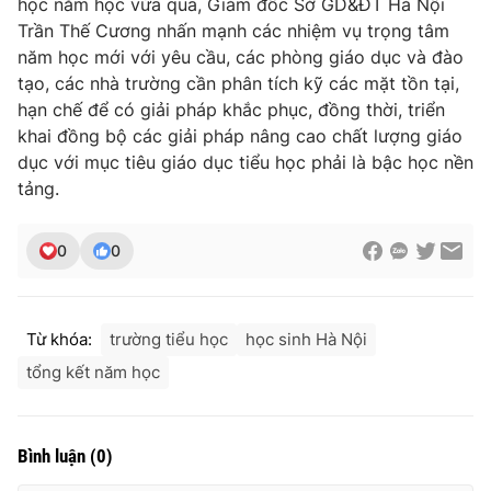
học năm học vừa qua, Giám đốc Sở GD&ĐT Hà Nội
Ðiện thoại Thời báo VTV:
024.66 897 897
Trần Thế Cương nhấn mạnh các nhiệm vụ trọng tâm
Email:
toasoan@vtv.vn
năm học mới với yêu cầu, các phòng giáo dục và đào
Liên hệ quảng cáo:
024-7300.7108
tạo, các nhà trường cần phân tích kỹ các mặt tồn tại,
hạn chế để có giải pháp khắc phục, đồng thời, triển
khai đồng bộ các giải pháp nâng cao chất lượng giáo
dục với mục tiêu giáo dục tiểu học phải là bậc học nền
tảng.
0
0
Từ khóa:
trường tiểu học
học sinh Hà Nội
tổng kết năm học
® Cấm sao chép dưới mọi hình thức nếu không có sự chấp
thuận bằng văn bản. Ghi rõ nguồn VTV.vn khi phát hành lại
thông tin từ website này.
Bình luận
(
0
)