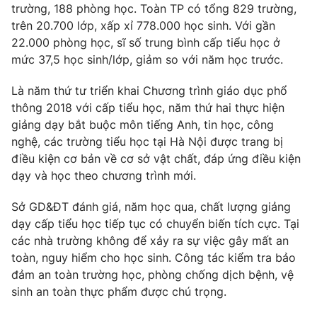
Phim VTV
trường, 188 phòng học. Toàn TP có tổng 829 trường,
Giải trí
trên 20.700 lớp, xấp xỉ 778.000 học sinh. Với gần
Hậu trường
22.000 phòng học, sĩ số trung bình cấp tiểu học ở
Điện ảnh
Đời sống
mức 37,5 học sinh/lớp, giảm so với năm học trước.
Nhân vật
Âm nhạc
Du lịch
Khán giả
Là năm thứ tư triển khai Chương trình giáo dục phổ
Giáo dục
Sao
thông 2018 với cấp tiểu học, năm thứ hai thực hiện
Làm đẹp
Giải sao mai
giảng dạy bắt buộc môn tiếng Anh, tin học, công
Tuyển sinh
Công nghệ
nghệ, các trường tiểu học tại Hà Nội được trang bị
Chất lượng cuộc sống
Học trực tuyến
điều kiện cơ bản về cơ sở vật chất, đáp ứng điều kiện
Hitech Công nghệ tương lai
dạy và học theo chương trình mới.
Giao lưu trực tuyến
Sản phẩm
Sở GD&ĐT đánh giá, năm học qua, chất lượng giảng
Lịch phát sóng
dạy cấp tiểu học tiếp tục có chuyển biến tích cực. Tại
Thị trường
các nhà trường không để xảy ra sự việc gây mất an
Tư vấn
toàn, nguy hiểm cho học sinh. Công tác kiểm tra bảo
Chuyên mục khác
đảm an toàn trường học, phòng chống dịch bệnh, vệ
sinh an toàn thực phẩm được chú trọng.
Emagazine
Podcast