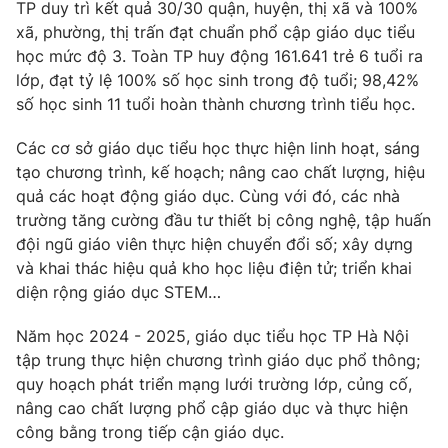
TP duy trì kết quả 30/30 quận, huyện, thị xã và 100%
Photo
xã, phường, thị trấn đạt chuẩn phổ cập giáo dục tiểu
Infographic
học mức độ 3. Toàn TP huy động 161.641 trẻ 6 tuổi ra
lớp, đạt tỷ lệ 100% số học sinh trong độ tuổi; 98,42%
Video
Shorts video
số học sinh 11 tuổi hoàn thành chương trình tiểu học.
VTV Money
Các cơ sở giáo dục tiểu học thực hiện linh hoạt, sáng
VTV Thể thao
tạo chương trình, kế hoạch; nâng cao chất lượng, hiệu
quả các hoạt động giáo dục. Cùng với đó, các nhà
VTV Sức khoẻ
Bất động sản
trường tăng cường đầu tư thiết bị công nghệ, tập huấn
đội ngũ giáo viên thực hiện chuyển đổi số; xây dựng
Thị trường 24h
Tấm lòng Việt
và khai thác hiệu quả kho học liệu điện tử; triển khai
diện rộng giáo dục STEM…
VTV4
Vươn mình bằng AI
Năm học 2024 - 2025, giáo dục tiểu học TP Hà Nội
tập trung thực hiện chương trình giáo dục phổ thông;
VTV9
VTV8
quy hoạch phát triển mạng lưới trường lớp, củng cố,
nâng cao chất lượng phổ cập giáo dục và thực hiện
công bằng trong tiếp cận giáo dục.
Liên hệ tòa soạn
English