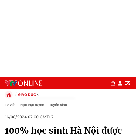
GIÁO DỤC
Chính trị
Tư vấn
Học trực tuyến
Tuyển sinh
Xã hội
16/08/2024 07:00 GMT+7
Pháp luật
Chuyên mục
Kinh tế
100% học sinh Hà Nội được
Thể thao