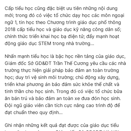
Cấp tiểu học cũng đặc biệt ưu tiên những nội dung
mới; trong đó có việc tổ chức dạy học các môn ngoại
ngữ 1, tin học theo Chương trình giáo dục phổ thông
THỜI BÁO VTV
2018 cấp tiểu học và giáo dục kỹ năng công dân số;
chính thức triển khai học bạ điện tử; đẩy mạnh hoạt
động giáo dục STEM trong nhà trường…
Nhấn mạnh tiểu học là bậc học nền tảng của giáo dục,
Theo dõi báo trên
Giám đốc Sở GD&ĐT Trần Thế Cương yêu cầu các nhà
trường thực hiện giải pháp bảo đảm an toàn trường
Cơ quan chủ quản:
Đài Truyền hình Việt Nam
học; duy trì vệ sinh môi trường; chủ động xây dựng,
Cơ quan báo chí:
Thời báo VTV
triển khai phương án bảo đảm sức khỏe thể chất và
Giấy phép hoạt động báo in và báo điện tử số 483/GP-BTTTT
tinh thần cho học sinh. Trong đó có việc tổ chức bữa
cấp ngày 29/12/2023
ăn bán trú và bảo đảm an toàn xe đưa đón học sinh.
Tổng Biên tập:
Vũ Thanh Thủy
Đội ngũ giáo viên cần tích cực nâng cao trình độ để
Phó Tổng Biên tập:
đạt chuẩn theo quy định…
Nguyễn Thị Mỹ Hạnh, Phạm Quốc Thắng,
Nguyễn Trọng Ninh
Ghi nhận những kết quả đạt được của giáo dục tiểu
Tổng đài VTV:
024.38 355 931 - 024.38 355 932