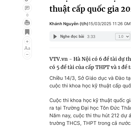
thuật cấp quốc gia 2
0
Khánh Nguyễn (t/h)
15/03/2025 11:26 G
Giải trí
Đời sống
3:33
Nghe đọc bài
Điện ảnh
Du lịch
Âm nhạc
Làm đẹp
VTV.vn - Hà Nội có 6 đề tài dự th
Sao
Chất lượng cuộc sốn
có 5 đề tài của cấp THPT và 1 đề 
Chiều 14/3, Sở Giáo dục và Đào tạ
cuộc thi khoa học kỹ thuật cấp qu
Cuộc thi khoa học kỹ thuật quốc 
ra tại Trường Đại học Tôn Đức Thắ
Năm nay, cuộc thi thu hút 212 dự 
trường THCS, THPT trong cả nước