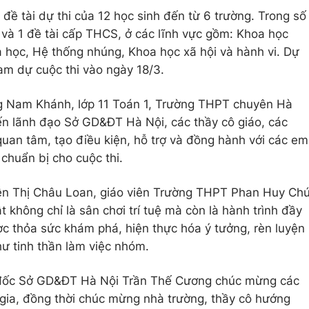
đề tài dự thi của 12 học sinh đến từ 6 trường. Trong số
 và 1 đề tài cấp THCS, ở các lĩnh vực gồm: Khoa học
a học, Hệ thống nhúng, Khoa học xã hội và hành vi. Dự
ham dự cuộc thi vào ngày 18/3.
ng Nam Khánh, lớp 11 Toán 1, Trường THPT chuyên Hà
ến lãnh đạo Sở GD&ĐT Hà Nội, các thầy cô giáo, các
quan tâm, tạo điều kiện, hỗ trợ và đồng hành với các em
 chuẩn bị cho cuộc thi.
uyễn Thị Châu Loan, giáo viên Trường THPT Phan Huy Ch
t không chỉ là sân chơi trí tuệ mà còn là hành trình đầy
ợc thỏa sức khám phá, hiện thực hóa ý tưởng, rèn luyện
hư tinh thần làm việc nhóm.
m đốc Sở GD&ĐT Hà Nội Trần Thế Cương chúc mừng các
 gia, đồng thời chúc mừng nhà trường, thầy cô hướng