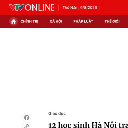
Thứ Năm, 6/8/2026
CHÍNH TRỊ
XÃ HỘI
PHÁP LUẬT
THẾ GIỚI
Chính trị
Xã hội
Thế giới
Kinh tế
Tin tức
Tài chính
Thế giới đó đây
Thị trường
Câu chuyện quốc tế
Góc doanh nghiệp
Dữ liệu và đời sống
Giáo dục
12 học sinh Hà Nội tra