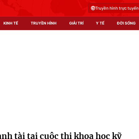
Truyền hình trực tuyến
KINH TẾ
TRUYỀN HÌNH
GIẢI TRÍ
Y TẾ
ĐỜI SỐNG
Pháp luật
Y tế
Truyền hình
Multimedia
Phim VTV
Video
Hậu trường
Shorts video
Nhân vật
Podcast
Khán giả
EMagazine
Giải sao mai
Photo
nh tài tại cuộc thi khoa học kỹ
Infographic