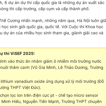
h, 6 dự án dự thi cấp quốc gia là những dự án xuất sắc
vòng thi cấp trường, cấp cụm và cấp thành phố.
hế Cương nhấn mạnh, những năm qua, Hà Nội luôn gi
hi học sinh giỏi quốc gia, quốc tế. Với Cuộc thi Khoa học
u dự án của nhiều học sinh tham gia, giành giải cao và
dự thi ViSEF 2025:
 tính vào thức ăn nhằm giảm ô nhiễm môi trường nước
á nuôi thâm canh (Vũ Gia Minh, Lê Thảo Dương, Trường
o lithium vanadium oxide ứng dụng xử lý môi trường (Đỗ
ường THPT Việt Đức).
họn lọc ion trên điện cực pt - chế tạo micro sensor
ô Minh Hiếu, Nguyễn Tiến Mạnh, Trường THPT chuyên