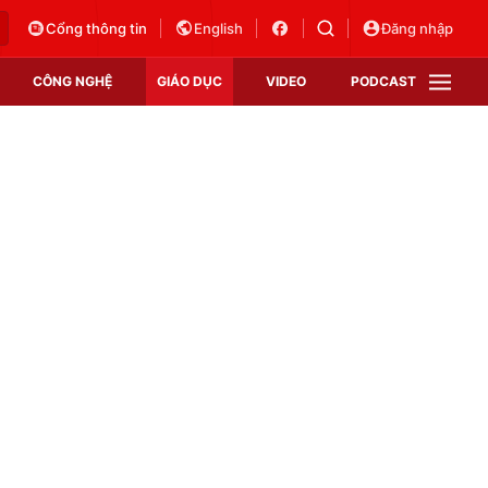
Cổng thông tin
English
Đăng nhập
CÔNG NGHỆ
GIÁO DỤC
VIDEO
PODCAST
VTV Money
VTV Thể thao
VTV Sức khoẻ
Bất động sản
Thị trường 24h
Tấm lòng Việt
Vươn mình bằng AI
VTV4
VTV8
VTV9
Lịch phát sóng
Giao lưu trực tuyến
Sự kiện