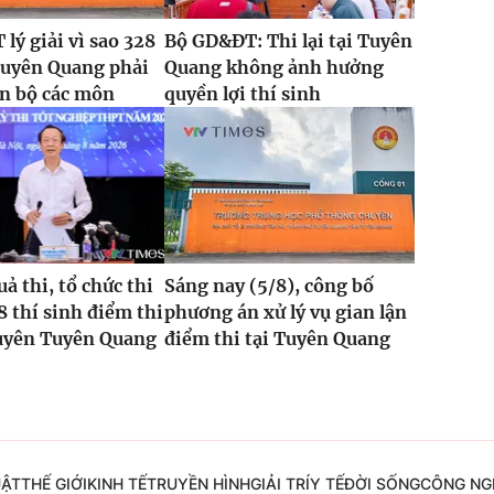
lý giải vì sao 328
Bộ GD&ĐT: Thi lại tại Tuyên
Tuyên Quang phải
Quang không ảnh hưởng
oàn bộ các môn
quyền lợi thí sinh
ả thi, tổ chức thi
Sáng nay (5/8), công bố
8 thí sinh điểm thi
phương án xử lý vụ gian lận
yên Tuyên Quang
điểm thi tại Tuyên Quang
UẬT
THẾ GIỚI
KINH TẾ
TRUYỀN HÌNH
GIẢI TRÍ
Y TẾ
ĐỜI SỐNG
CÔNG NG