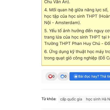
Chu Văn An).
4. Mối quan hệ giữa năng lực số
học tập của học sinh THPT (Ho
Nội - Amsterdam).
5. Yếu tố ảnh hưởng đến nguy cơ
trang lứa của học sinh THPT tạ
Trường THPT Phan Huy Chú - Đố
6. Ứng dụng kỹ thuật học máy tro
trong quạt gió công nghiệp (Đỗ 
0
0
Bài đọc hay? Thả t
Từ khóa:
cấp quốc gia
học sinh Hà N