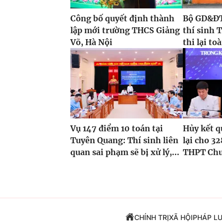
Công bố quyết định thành
Bộ GD&ĐT 
lập mới trường THCS Giảng
thí sinh 
Võ, Hà Nội
thi lại t
Vụ 147 điểm 10 toán tại
Hủy kết qu
Tuyên Quang: Thí sinh liên
lại cho 32
quan sai phạm sẽ bị xử lý,...
THPT Chu
CHÍNH TRỊ
XÃ HỘI
PHÁP L