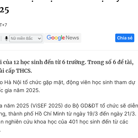
025
Góc ảnh
MT+7
Giáo dục
Công nghệ
Chia sẻ
Tuyển sinh
Hitech Công ng
Học trực tuyến
Sản phẩm
i của 12 học sinh đến từ 6 trường. Trong số 6 đề tài,
g
Thị trường
tài cấp THCS.
Tư vấn
o Hà Nội tổ chức gặp mặt, động viên học sinh tham dự
ốc gia năm 2025.
gia năm 2025 (ViSEF 2025) do Bộ GD&ĐT tổ chức sẽ diễ
ng, thành phố Hồ Chí Minh từ ngày 19/3 đến ngày 21/3.
án nghiên cứu khoa học của 401 học sinh đến từ các
.