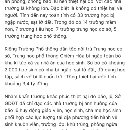
án phòng, chống bão, lũ nên thiệt hại đối với các nhà
trường là không lớn. Đặc biệt là không có thiệt hại về
Photo
Infographic
người. Tính đến nay toàn tỉnh có 33 trường học bị
ngập nước, sạt lở đất. Trong đó có 14 trường mầm
Video
Shorts video
non, 7 trường tiểu học, 7 trường trung học cơ sở, 5
trường trung học phổ thông.
VTV Money
VTV Thể thao
Riêng Trường Phổ thông dân tộc nội trú Trung học cơ
sở, Trung học phổ thông Chiêm Hóa bị ngập toàn bộ
VTV Sức khoẻ
Bất động sản
khu kí túc xá và nhà ăn của học sinh. Sơ bộ có khoảng
2.000 học sinh có nhà bị ngập, sạt lở đất, đồ dùng học
Thị trường 24h
tập, sách vở bị lũ cuốn trôi. Tổng thiệt hại ước tính
Tấm lòng Việt
khoảng 3,4 tỷ đồng.
VTV4
Vươn mình bằng AI
Nhằm khẩn trương khắc phúc thiệt hại do bão, lũ, Sở
GDĐT đã chỉ đạo các nhà trường bị ảnh hưởng của
VTV9
bão lũ huy động giáo viên, học sinh, cha mẹ học sinh
VTV8
phối hợp các lực lượng tại địa phương tiến hành vệ
sinh khuôn viên, trường lớp, khử trùng, phòng ngừa
Liên hệ tòa soạn
English