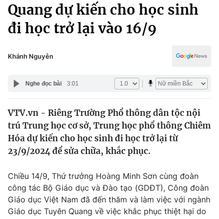
Chính trị
Quang dự kiến cho học sinh
Truyền hình
đi học trở lại vào 16/9
Văn hóa - Giải trí
Xã hội
Y tế
Đời sống
Khánh Nguyễn
Pháp luật
Công nghệ
Giáo dục
Nghe đọc bài
3:01
Y tế
VTV.vn - Riêng Trường Phổ thông dân tộc nội
Thế giới
trú Trung học cơ sở, Trung học phổ thông Chiêm
Tin tức
Hóa dự kiến cho học sinh đi học trở lại từ
Kinh tế
23/9/2024 để sửa chữa, khắc phục.
Thế giới đó đây
Tài chính
Dữ liệu và đời sống
Câu chuyện quốc tế
Chiều 14/9, Thứ trưởng Hoàng Minh Sơn cùng đoàn
Thị trường
công tác Bộ Giáo dục và Đào tạo (GDĐT), Công đoàn
Giáo dục Việt Nam đã đến thăm và làm việc với ngành
Truyền hình
Góc doanh nghiệp
Giáo dục Tuyên Quang về việc khắc phục thiệt hại do