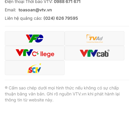
Ðiện thoại Thời báo VTV:
0988 671 671
Email:
toasoan@vtv.vn
Liên hệ quảng cáo:
(024) 626 79595
® Cấm sao chép dưới mọi hình thức nếu không có sự chấp
thuận bằng văn bản. Ghi rõ nguồn VTV.vn khi phát hành lại
thông tin từ website này.