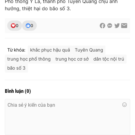
Phổ thông Ỷ La, thành phố Tuyên Quang chịu ảnh
Ðiện thoại Thời báo VTV:
024.66 897 897
hưởng, thiệt hại do bão số 3.
Email:
toasoan@vtv.vn
Liên hệ quảng cáo:
024-7300.7108
0
0
Từ khóa:
khắc phục hậu quả
Tuyên Quang
trung học phổ thông
trung học cơ sở
dân tộc nội trú
bão số 3
Bình luận
(
0
)
® Cấm sao chép dưới mọi hình thức nếu không có sự chấp
thuận bằng văn bản. Ghi rõ nguồn VTV.vn khi phát hành lại
thông tin từ website này.