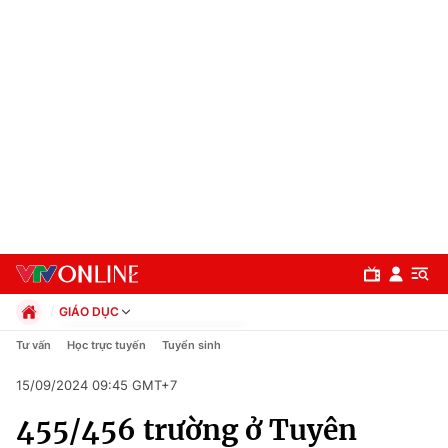
GIÁO DỤC
Chính trị
Tư vấn
Học trực tuyến
Tuyển sinh
Xã hội
15/09/2024 09:45 GMT+7
Pháp luật
Chuyên mục
Kinh tế
455/456 trường ở Tuyên
Thể thao