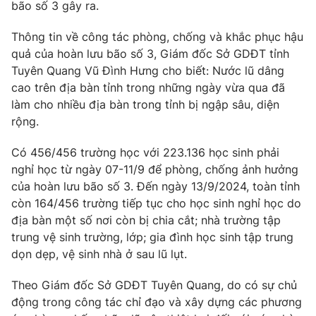
Phim VTV
bão số 3 gây ra.
Giải trí
Hậu trường
Thông tin về công tác phòng, chống và khắc phục hậu
Điện ảnh
quả của hoàn lưu bão số 3, Giám đốc Sở GDĐT tỉnh
Đời sống
Nhân vật
Tuyên Quang Vũ Đình Hưng cho biết: Nước lũ dâng
Âm nhạc
Du lịch
cao trên địa bàn tỉnh trong những ngày vừa qua đã
Khán giả
Giáo dục
Sao
làm cho nhiều địa bàn trong tỉnh bị ngập sâu, diện
Làm đẹp
Giải sao mai
rộng.
Tuyển sinh
Công nghệ
Chất lượng cuộc sống
Có 456/456 trường học với 223.136 học sinh phải
Học trực tuyến
Hitech Công nghệ tương lai
nghỉ học từ ngày 07-11/9 để phòng, chống ảnh hưởng
Giao lưu trực tuyến
của hoàn lưu bão số 3. Đến ngày 13/9/2024, toàn tỉnh
Sản phẩm
còn 164/456 trường tiếp tục cho học sinh nghỉ học do
Lịch phát sóng
địa bàn một số nơi còn bị chia cắt; nhà trường tập
Thị trường
trung vệ sinh trường, lớp; gia đình học sinh tập trung
Tư vấn
dọn dẹp, vệ sinh nhà ở sau lũ lụt.
Chuyên mục khác
Theo Giám đốc Sở GDĐT Tuyên Quang, do có sự chủ
Emagazine
Podcast
động trong công tác chỉ đạo và xây dựng các phương