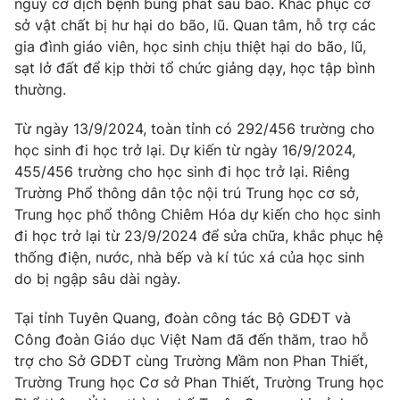
nguy cơ dịch bệnh bùng phát sau bão. Khắc phục cơ
sở vật chất bị hư hại do bão, lũ. Quan tâm, hỗ trợ các
gia đình giáo viên, học sinh chịu thiệt hại do bão, lũ,
sạt lở đất để kịp thời tổ chức giảng dạy, học tập bình
THỜI BÁO VTV
thường.
Từ ngày 13/9/2024, toàn tỉnh có 292/456 trường cho
học sinh đi học trở lại. Dự kiến từ ngày 16/9/2024,
455/456 trường cho học sinh đi học trở lại. Riêng
Theo dõi báo trên
Trường Phổ thông dân tộc nội trú Trung học cơ sở,
Trung học phổ thông Chiêm Hóa dự kiến cho học sinh
Cơ quan chủ quản:
Đài Truyền hình Việt Nam
đi học trở lại từ 23/9/2024 để sửa chữa, khắc phục hệ
Cơ quan báo chí:
Thời báo VTV
thống điện, nước, nhà bếp và kí túc xá của học sinh
Giấy phép hoạt động báo in và báo điện tử số 483/GP-BTTTT
do bị ngập sâu dài ngày.
cấp ngày 29/12/2023
Tổng Biên tập:
Tại tỉnh Tuyên Quang, đoàn công tác Bộ GDĐT và
Vũ Thanh Thủy
Công đoàn Giáo dục Việt Nam đã đến thăm, trao hỗ
Phó Tổng Biên tập:
Nguyễn Thị Mỹ Hạnh, Phạm Quốc Thắng,
trợ cho Sở GDĐT cùng Trường Mầm non Phan Thiết,
Nguyễn Trọng Ninh
Trường Trung học Cơ sở Phan Thiết, Trường Trung học
Tổng đài VTV:
024.38 355 931 - 024.38 355 932