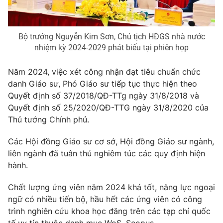
Ðiện thoại Thời báo VTV:
024.66 897 897
Email:
toasoan@vtv.vn
Liên hệ quảng cáo:
024-7300.7108
Bộ trưởng Nguyễn Kim Sơn, Chủ tịch HĐGS nhà nước
nhiệm kỳ 2024-2029 phát biểu tại phiên họp
Năm 2024, việc xét công nhận đạt tiêu chuẩn chức
danh Giáo sư, Phó Giáo sư tiếp tục thực hiện theo
Quyết định số 37/2018/QĐ-TTg ngày 31/8/2018 và
Quyết định số 25/2020/QĐ-TTG ngày 31/8/2020 của
Thủ tướng Chính phủ.
Các Hội đồng Giáo sư cơ sở, Hội đồng Giáo sư ngành,
liên ngành đã tuân thủ nghiêm túc các quy định hiện
hành.
® Cấm sao chép dưới mọi hình thức nếu không có sự chấp
thuận bằng văn bản. Ghi rõ nguồn VTV.vn khi phát hành lại
Chất lượng ứng viên năm 2024 khá tốt, năng lực ngoại
thông tin từ website này.
ngữ có nhiều tiến bộ, hầu hết các ứng viên có công
trình nghiên cứu khoa học đăng trên các tạp chí quốc
tế uy tín thuộc danh mục WoS, Scopus.