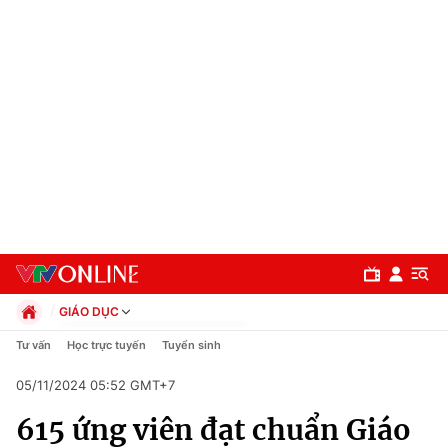
GIÁO DỤC
Chính trị
Tư vấn
Học trực tuyến
Tuyển sinh
Xã hội
05/11/2024 05:52 GMT+7
Pháp luật
Chuyên mục
Kinh tế
615 ứng viên đạt chuẩn Giáo
Thể thao