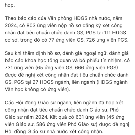
Phim VTV
họp.
Giải trí
Hậu trường
Theo báo cáo của Văn phòng HĐGS nhà nước, năm
Điện ảnh
Đời sống
2024, có 803 ứng viên nộp hồ sơ đăng ký xét công
Nhân vật
Âm nhạc
nhận đạt tiêu chuẩn chức danh GS, PGS tại 111 HĐGS
Du lịch
Khán giả
cơ sở, trong đó có 77 ứng viên GS, 726 ứng viên PGS.
Giáo dục
Sao
Làm đẹp
Giải sao mai
Sau khi thẩm định hồ sơ, đánh giá ngoại ngữ, đánh giá
Tuyển sinh
Công nghệ
báo cáo khoa học tổng quan và bỏ phiếu tín nhiệm, có
Chất lượng cuộc sống
Học trực tuyến
731 ứng viên (65 ứng viên GS, 666 ứng viên PGS)
Hitech Công nghệ tương lai
được đề nghị xét công nhận đạt tiêu chuẩn chức danh
Giao lưu trực tuyến
GS, PGS tại 27 HĐGS ngành, liên ngành (HĐGS ngành
Sản phẩm
Văn học không có ứng viên).
Lịch phát sóng
Thị trường
Các Hội đồng Giáo sư ngành, liên ngành đã họp xét
Tư vấn
công nhận đạt tiêu chuẩn chức danh Giáo sư, Phó
Chuyên mục khác
Giáo sư năm 2024. Kết quả có 631 ứng viên (45 ứng
viên Giáo sư, 586 ứng viên Phó Giáo sư) được đề nghị
Emagazine
Podcast
Hội đồng Giáo sư nhà nước xét công nhận.