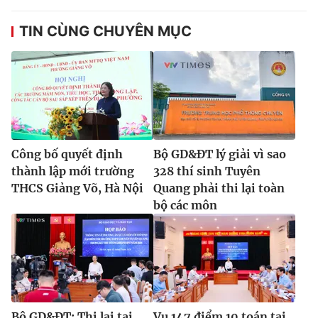
TIN CÙNG CHUYÊN MỤC
Công bố quyết định
Bộ GD&ĐT lý giải vì sao
thành lập mới trường
328 thí sinh Tuyên
THCS Giảng Võ, Hà Nội
Quang phải thi lại toàn
bộ các môn
Bộ GD&ĐT: Thi lại tại
Vụ 147 điểm 10 toán tại