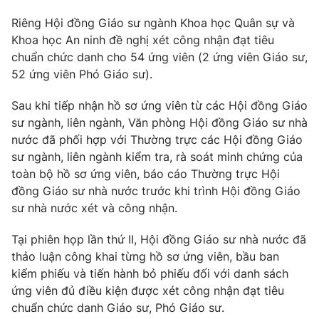
Photo
Riêng Hội đồng Giáo sư ngành Khoa học Quân sự và
Infographic
Khoa học An ninh đề nghị xét công nhận đạt tiêu
chuẩn chức danh cho 54 ứng viên (2 ứng viên Giáo sư,
Video
Shorts video
52 ứng viên Phó Giáo sư).
VTV Money
Sau khi tiếp nhận hồ sơ ứng viên từ các Hội đồng Giáo
VTV Thể thao
sư ngành, liên ngành, Văn phòng Hội đồng Giáo sư nhà
nước đã phối hợp với Thường trực các Hội đồng Giáo
VTV Sức khoẻ
Bất động sản
sư ngành, liên ngành kiểm tra, rà soát minh chứng của
toàn bộ hồ sơ ứng viên, báo cáo Thường trực Hội
Thị trường 24h
Tấm lòng Việt
đồng Giáo sư nhà nước trước khi trình Hội đồng Giáo
sư nhà nước xét và công nhận.
VTV4
Vươn mình bằng AI
Tại phiên họp lần thứ II, Hội đồng Giáo sư nhà nước đã
thảo luận công khai từng hồ sơ ứng viên, bầu ban
VTV9
VTV8
kiểm phiếu và tiến hành bỏ phiếu đối với danh sách
ứng viên đủ điều kiện được xét công nhận đạt tiêu
chuẩn chức danh Giáo sư, Phó Giáo sư.
Liên hệ tòa soạn
English