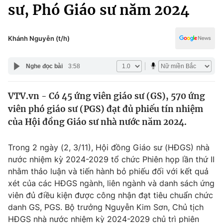
Chính trị
sư, Phó Giáo sư năm 2024
Truyền hình
Văn hóa - Giải trí
Xã hội
Y tế
Khánh Nguyễn (t/h)
Đời sống
Pháp luật
Công nghệ
Nghe đọc bài
3:58
Giáo dục
Y tế
VTV.vn - Có 45 ứng viên giáo sư (GS), 570 ứng
viên phó giáo sư (PGS) đạt đủ phiếu tín nhiệm
Thế giới
của Hội đồng Giáo sư nhà nước năm 2024.
Tin tức
Kinh tế
Trong 2 ngày (2, 3/11), Hội đồng Giáo sư (HĐGS) nhà
Thế giới đó đây
nước nhiệm kỳ 2024-2029 tổ chức Phiên họp lần thứ II
Tài chính
nhằm thảo luận và tiến hành bỏ phiếu đối với kết quả
Dữ liệu và đời sống
Câu chuyện quốc tế
xét của các HĐGS ngành, liên ngành và danh sách ứng
Thị trường
viên đủ điều kiện được công nhận đạt tiêu chuẩn chức
Truyền hình
danh GS, PGS. Bộ trưởng Nguyễn Kim Sơn, Chủ tịch
Góc doanh nghiệp
HĐGS nhà nước nhiệm kỳ 2024-2029 chủ trì phiên