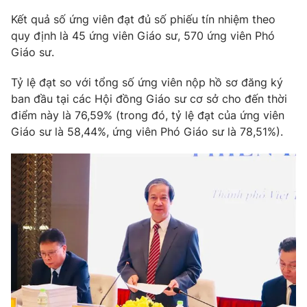
Kết quả số ứng viên đạt đủ số phiếu tín nhiệm theo
quy định là 45 ứng viên Giáo sư, 570 ứng viên Phó
Giáo sư.
THỜI BÁO VTV
Tỷ lệ đạt so với tổng số ứng viên nộp hồ sơ đăng ký
ban đầu tại các Hội đồng Giáo sư cơ sở cho đến thời
điểm này là 76,59% (trong đó, tỷ lệ đạt của ứng viên
Giáo sư là 58,44%, ứng viên Phó Giáo sư là 78,51%).
Theo dõi báo trên
Cơ quan chủ quản:
Đài Truyền hình Việt Nam
Cơ quan báo chí:
Thời báo VTV
Giấy phép hoạt động báo in và báo điện tử số 483/GP-BTTTT
cấp ngày 29/12/2023
Tổng Biên tập:
Vũ Thanh Thủy
Phó Tổng Biên tập:
Nguyễn Thị Mỹ Hạnh, Phạm Quốc Thắng,
Nguyễn Trọng Ninh
Tổng đài VTV:
024.38 355 931 - 024.38 355 932