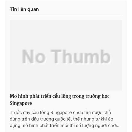
Tin liên quan
Photo
Infographic
Video
Shorts video
VTV Money
VTV Thể thao
VTV Sức khoẻ
Bất động sản
Thị trường 24h
Tấm lòng Việt
VTV4
Vươn mình bằng AI
Mô hình phát triển cầu lông trong trường học
Singapore
VTV9
VTV8
Trước đây cầu lông Singapore chưa tìm được chỗ
đứng trên đấu trường quốc tế, thế nhưng từ khi áp
dụng mô hình phát triển mới thì số lượng người chơi...
Liên hệ tòa soạn
English