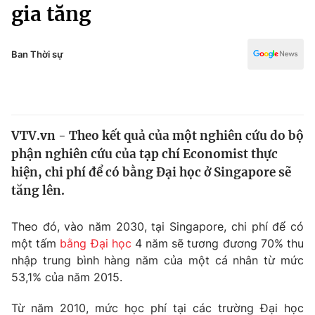
Chính trị
gia tăng
Truyền hình
Văn hóa - Giải trí
Xã hội
Y tế
Ban Thời sự
Đời sống
Pháp luật
Công nghệ
Giáo dục
Y tế
VTV.vn - Theo kết quả của một nghiên cứu do bộ
phận nghiên cứu của tạp chí Economist thực
Thế giới
hiện, chi phí để có bằng Đại học ở Singapore sẽ
tăng lên.
Tin tức
Kinh tế
Thế giới đó đây
Theo đó, vào năm 2030, tại Singapore, chi phí để có
Tài chính
một tấm
bằng Đại học
4 năm sẽ tương đương 70% thu
Dữ liệu và đời sống
Câu chuyện quốc tế
nhập trung bình hàng năm của một cá nhân từ mức
Thị trường
53,1% của năm 2015.
Truyền hình
Góc doanh nghiệp
Từ năm 2010, mức học phí tại các trường Đại học