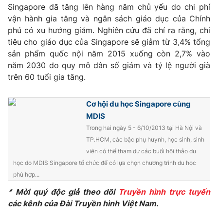
Phim VTV
Singapore đã tăng lên hàng năm chủ yếu do chi phí
Giải trí
vận hành gia tăng và ngân sách giáo dục của Chính
Hậu trường
phủ có xu hướng giảm. Nghiên cứu đã chỉ ra rằng, chi
Điện ảnh
Đời sống
Nhân vật
tiêu cho giáo dục của Singapore sẽ giảm từ 3,4% tổng
Âm nhạc
sản phẩm quốc nội năm 2015 xuống còn 2,7% vào
Du lịch
Khán giả
năm 2030 do quy mô dân số giảm và tỷ lệ người già
Giáo dục
Sao
trên 60 tuổi gia tăng.
Làm đẹp
Giải sao mai
Tuyển sinh
Công nghệ
Chất lượng cuộc sống
Cơ hội du học Singapore cùng
Học trực tuyến
Hitech Công nghệ tương lai
MDIS
Giao lưu trực tuyến
Trong hai ngày 5 - 6/10/2013 tại Hà Nội và
Sản phẩm
TP.HCM, các bậc phụ huynh, học sinh, sinh
Lịch phát sóng
viên có thể tham dự các buổi hội thảo du
Thị trường
học do MDIS Singapore tổ chức để có lựa chọn chương trình du học
Tư vấn
phù hợp...
Chuyên mục khác
* Mời quý độc giả theo dõi
Truyền hình trực tuyến
các kênh của Đài Truyền hình Việt Nam.
Emagazine
Podcast