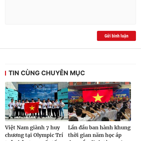
Ðiện thoại Thời báo VTV:
024.66 897 897
Email:
toasoan@vtv.vn
Liên hệ quảng cáo:
024-7300.7108
Gửi bình luận
TIN CÙNG CHUYÊN MỤC
® Cấm sao chép dưới mọi hình thức nếu không có sự chấp
thuận bằng văn bản. Ghi rõ nguồn VTV.vn khi phát hành lại
thông tin từ website này.
Việt Nam giành 7 huy
Lần đầu ban hành khung
chương tại Olympic Trí
thời gian năm học áp