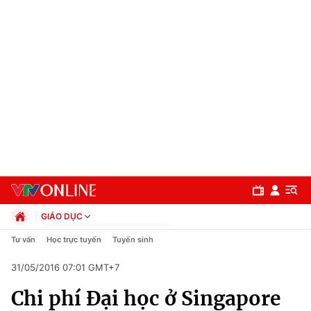
GIÁO DỤC
Chính trị
Tư vấn
Học trực tuyến
Tuyển sinh
Xã hội
31/05/2016 07:01 GMT+7
Pháp luật
Chuyên mục
Kinh tế
Chi phí Đại học ở Singapore
Thể thao