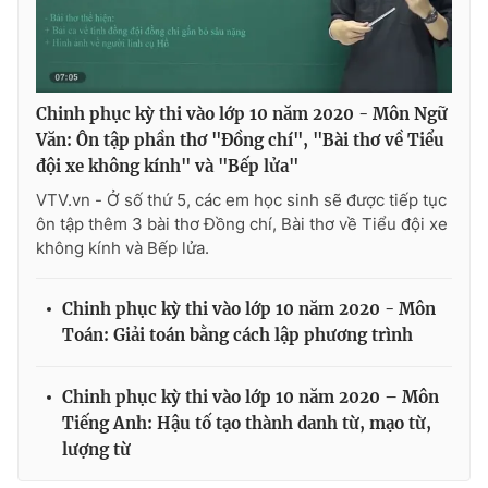
THỜI BÁO VTV
Chinh phục kỳ thi vào lớp 10 năm 2020 - Môn Ngữ
Văn: Ôn tập phần thơ "Đồng chí", "Bài thơ về Tiểu
đội xe không kính" và "Bếp lửa"
VTV.vn - Ở số thứ 5, các em học sinh sẽ được tiếp tục
Theo dõi báo trên
ôn tập thêm 3 bài thơ Đồng chí, Bài thơ về Tiểu đội xe
không kính và Bếp lửa.
Cơ quan chủ quản:
Đài Truyền hình Việt Nam
Cơ quan báo chí:
Thời báo VTV
Chinh phục kỳ thi vào lớp 10 năm 2020 - Môn
Toán: Giải toán bằng cách lập phương trình
Giấy phép hoạt động báo in và báo điện tử số 483/GP-BTTTT
cấp ngày 29/12/2023
Tổng Biên tập:
Vũ Thanh Thủy
Chinh phục kỳ thi vào lớp 10 năm 2020 – Môn
Phó Tổng Biên tập:
Nguyễn Thị Mỹ Hạnh, Phạm Quốc Thắng,
Tiếng Anh: Hậu tố tạo thành danh từ, mạo từ,
Nguyễn Trọng Ninh
lượng từ
Tổng đài VTV:
024.38 355 931 - 024.38 355 932