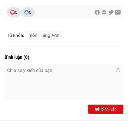
Ðiện thoại Thời báo VTV:
024.66 897 897
Email:
toasoan@vtv.vn
0
0
Liên hệ quảng cáo:
024-7300.7108
Từ khóa:
môn Tiếng Anh
Bình luận
(
0
)
® Cấm sao chép dưới mọi hình thức nếu không có sự chấp
thuận bằng văn bản. Ghi rõ nguồn VTV.vn khi phát hành lại
Gửi bình luận
thông tin từ website này.