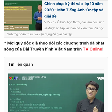
Chinh phục kỳ thi vào lớp 10 năm
Photo
Infographic
2020 – Môn Tiếng Anh: Ôn tập và
giải đề
Video
Shorts video
VTV.vn - Ở buổi học thứ 5, các em học sinh
sẽ được ôn tập lại toàn bộ kiến thức đã học
ở những phần trước và vận dụng để giải bài tập.
VTV Money
VTV Thể thao
* Mời quý độc giả theo dõi các chương trình đã phát
sóng của Đài Truyền hình Việt Nam trên
TV Online
!
VTV Sức khoẻ
Bất động sản
Tin liên quan
Thị trường 24h
Tấm lòng Việt
VTV4
Vươn mình bằng AI
VTV9
VTV8
Liên hệ tòa soạn
English