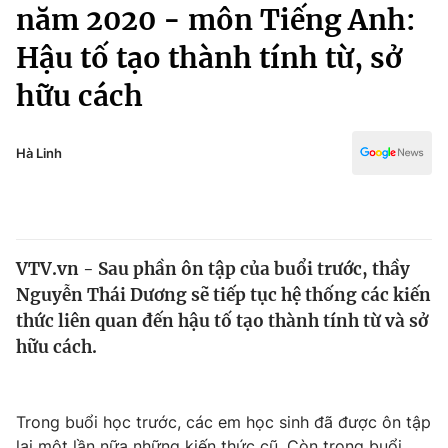
Chính trị
năm 2020 - môn Tiếng Anh:
Truyền hình
Hậu tố tạo thành tính từ, sở
Văn hóa - Giải trí
Xã hội
Y tế
hữu cách
Đời sống
Pháp luật
Công nghệ
Giáo dục
Hà Linh
Y tế
Thế giới
VTV.vn - Sau phần ôn tập của buổi trước, thầy
Tin tức
Nguyễn Thái Dương sẽ tiếp tục hệ thống các kiến
Kinh tế
Thế giới đó đây
thức liên quan đến hậu tố tạo thành tính từ và sở
Tài chính
hữu cách.
Dữ liệu và đời sống
Câu chuyện quốc tế
Thị trường
Truyền hình
Góc doanh nghiệp
Trong buổi học trước, các em học sinh đã được ôn tập
lại một lần nữa những kiến thức cũ. Còn trong buổi