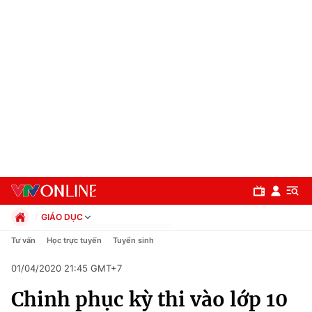
GIÁO DỤC
Chính trị
Tư vấn
Học trực tuyến
Tuyển sinh
Xã hội
01/04/2020 21:45 GMT+7
Pháp luật
Chuyên mục
Kinh tế
Chinh phục kỳ thi vào lớp 10
Thể thao