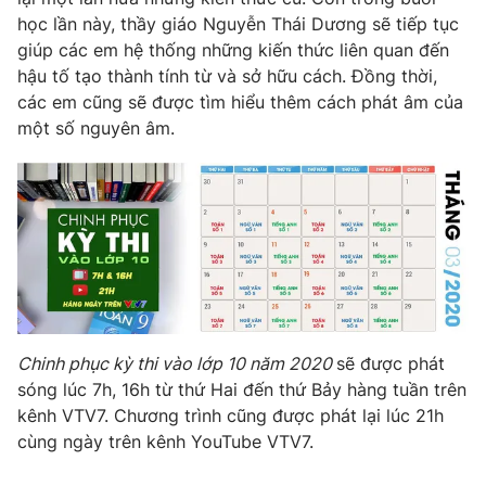
Phim VTV
Giải trí
học lần này, thầy giáo Nguyễn Thái Dương sẽ tiếp tục
Hậu trường
giúp các em hệ thống những kiến thức liên quan đến
Điện ảnh
hậu tố tạo thành tính từ và sở hữu cách. Đồng thời,
Đời sống
Nhân vật
các em cũng sẽ được tìm hiểu thêm cách phát âm của
Âm nhạc
một số nguyên âm.
Du lịch
Khán giả
Giáo dục
Sao
Làm đẹp
Giải sao mai
Tuyển sinh
Công nghệ
Chất lượng cuộc sống
Học trực tuyến
Hitech Công nghệ tương lai
Giao lưu trực tuyến
Sản phẩm
Lịch phát sóng
Thị trường
Chinh phục kỳ thi vào lớp 10 năm 2020
sẽ được phát
Tư vấn
sóng lúc 7h, 16h từ thứ Hai đến thứ Bảy hàng tuần trên
kênh VTV7. Chương trình cũng được phát lại lúc 21h
Chuyên mục khác
cùng ngày trên kênh YouTube VTV7.
Emagazine
Podcast