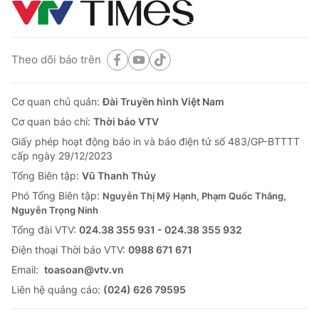
Theo dõi báo trên
Cơ quan chủ quản:
Đài Truyền hình Việt Nam
Cơ quan báo chí:
Thời báo VTV
Giấy phép hoạt động báo in và báo điện tử số 483/GP-BTTTT
cấp ngày 29/12/2023
Tổng Biên tập:
Vũ Thanh Thủy
Phó Tổng Biên tập:
Nguyễn Thị Mỹ Hạnh, Phạm Quốc Thắng,
Nguyễn Trọng Ninh
Tổng đài VTV:
024.38 355 931 - 024.38 355 932
Ðiện thoại Thời báo VTV:
0988 671 671
Email:
toasoan@vtv.vn
Liên hệ quảng cáo:
(024) 626 79595