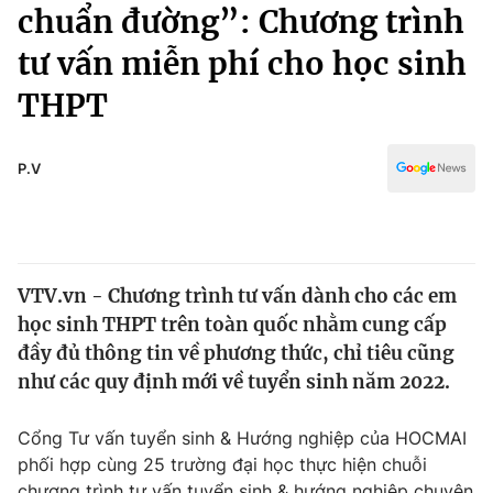
Chính trị
chuẩn đường”: Chương trình
Truyền hình
tư vấn miễn phí cho học sinh
Văn hóa - Giải trí
Xã hội
Y tế
THPT
Đời sống
Pháp luật
Công nghệ
Giáo dục
P.V
Y tế
Thế giới
VTV.vn - Chương trình tư vấn dành cho các em
Tin tức
học sinh THPT trên toàn quốc nhằm cung cấp
Kinh tế
Thế giới đó đây
đầy đủ thông tin về phương thức, chỉ tiêu cũng
Tài chính
như các quy định mới về tuyển sinh năm 2022.
Dữ liệu và đời sống
Câu chuyện quốc tế
Thị trường
Cổng Tư vấn tuyển sinh & Hướng nghiệp của HOCMAI
Truyền hình
Góc doanh nghiệp
phối hợp cùng 25 trường đại học thực hiện chuỗi
chương trình tư vấn tuyển sinh & hướng nghiệp chuyên