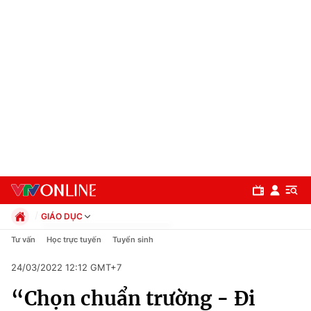
GIÁO DỤC
Chính trị
Tư vấn
Học trực tuyến
Tuyển sinh
Xã hội
24/03/2022 12:12 GMT+7
Pháp luật
Chuyên mục
Kinh tế
“Chọn chuẩn trường - Đi
Thể thao