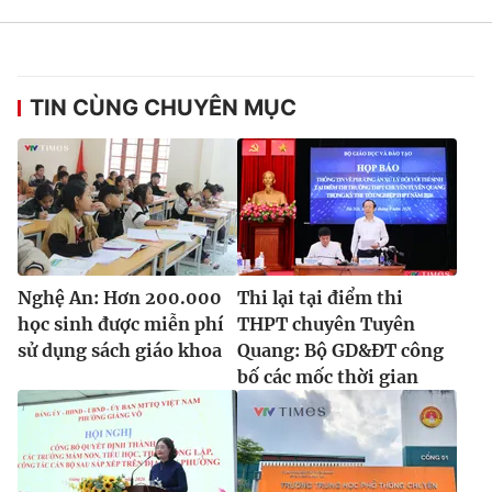
Ðiện thoại Thời báo VTV:
024.66 897 897
Email:
toasoan@vtv.vn
Liên hệ quảng cáo:
024-7300.7108
TIN CÙNG CHUYÊN MỤC
Nghệ An: Hơn 200.000
Thi lại tại điểm thi
học sinh được miễn phí
THPT chuyên Tuyên
sử dụng sách giáo khoa
Quang: Bộ GD&ĐT công
bố các mốc thời gian
® Cấm sao chép dưới mọi hình thức nếu không có sự chấp
thuận bằng văn bản. Ghi rõ nguồn VTV.vn khi phát hành lại
thông tin từ website này.