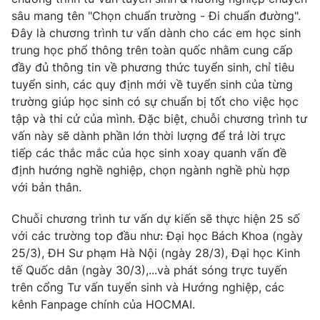
Phim VTV
Giải trí
sâu mang tên "Chọn chuẩn trường - Đi chuẩn đường".
Hậu trường
Đây là chương trình tư vấn dành cho các em học sinh
Điện ảnh
trung học phổ thông trên toàn quốc nhằm cung cấp
Đời sống
Nhân vật
đầy đủ thông tin về phương thức tuyển sinh, chỉ tiêu
Âm nhạc
tuyển sinh, các quy định mới về tuyển sinh của từng
Du lịch
Khán giả
Giáo dục
trường giúp học sinh có sự chuẩn bị tốt cho việc học
Sao
Làm đẹp
Giải sao mai
tập và thi cử của mình. Đặc biệt, chuỗi chương trình tư
Tuyển sinh
vấn này sẽ dành phần lớn thời lượng để trả lời trực
Công nghệ
Chất lượng cuộc sống
tiếp các thắc mắc của học sinh xoay quanh vấn đề
Học trực tuyến
Hitech Công nghệ tương lai
định hướng nghề nghiệp, chọn ngành nghề phù hợp
Giao lưu trực tuyến
với bản thân.
Sản phẩm
Chuỗi chương trình tư vấn dự kiến sẽ thực hiện 25 số
Lịch phát sóng
Thị trường
với các trường top đầu như: Đại học Bách Khoa (ngày
25/3), ĐH Sư phạm Hà Nội (ngày 28/3), Đại học Kinh
Tư vấn
tế Quốc dân (ngày 30/3),...và phát sóng trực tuyến
Chuyên mục khác
trên cổng Tư vấn tuyển sinh và Hướng nghiệp, các
Emagazine
Podcast
kênh Fanpage chính của HOCMAI.