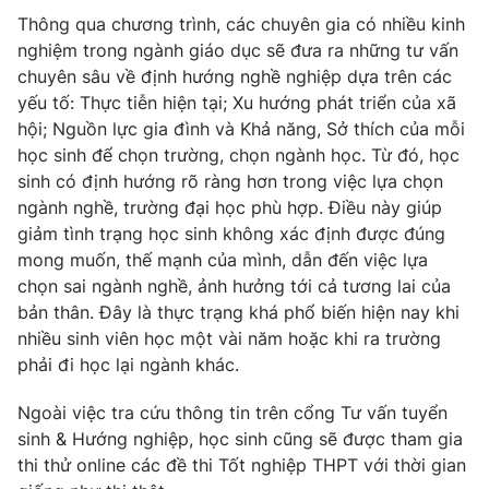
Thông qua chương trình, các chuyên gia có nhiều kinh
Photo
Infographic
nghiệm trong ngành giáo dục sẽ đưa ra những tư vấn
chuyên sâu về định hướng nghề nghiệp dựa trên các
Video
Shorts video
yếu tố: Thực tiễn hiện tại; Xu hướng phát triển của xã
hội; Nguồn lực gia đình và Khả năng, Sở thích của mỗi
học sinh để chọn trường, chọn ngành học. Từ đó, học
VTV Money
VTV Thể thao
sinh có định hướng rõ ràng hơn trong việc lựa chọn
ngành nghề, trường đại học phù hợp. Điều này giúp
VTV Sức khoẻ
Bất động sản
giảm tình trạng học sinh không xác định được đúng
mong muốn, thế mạnh của mình, dẫn đến việc lựa
chọn sai ngành nghề, ảnh hưởng tới cả tương lai của
Thị trường 24h
Tấm lòng Việt
bản thân. Đây là thực trạng khá phổ biến hiện nay khi
nhiều sinh viên học một vài năm hoặc khi ra trường
VTV4
Vươn mình bằng AI
phải đi học lại ngành khác.
Ngoài việc tra cứu thông tin trên cổng Tư vấn tuyển
VTV9
VTV8
sinh & Hướng nghiệp, học sinh cũng sẽ được tham gia
thi thử online các đề thi Tốt nghiệp THPT với thời gian
Liên hệ tòa soạn
English