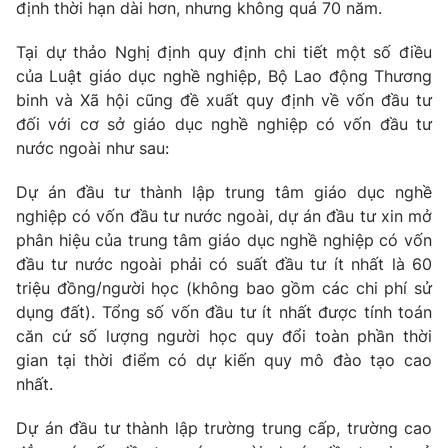
Phim VTV
định thời hạn dài hơn, nhưng không quá 70 năm.
Giải trí
Hậu trường
Tại dự thảo Nghị định quy định chi tiết một số điều
Điện ảnh
của Luật giáo dục nghề nghiệp, Bộ Lao động Thương
Đời sống
Nhân vật
binh và Xã hội cũng đề xuất quy định về vốn đầu tư
Âm nhạc
Du lịch
đối với cơ sở giáo dục nghề nghiệp có vốn đầu tư
Khán giả
Giáo dục
Sao
nước ngoài như sau:
Làm đẹp
Giải sao mai
Tuyển sinh
Dự án đầu tư thành lập trung tâm giáo dục nghề
Công nghệ
Chất lượng cuộc sống
nghiệp có vốn đầu tư nước ngoài, dự án đầu tư xin mở
Học trực tuyến
Hitech Công nghệ tương lai
phân hiệu của trung tâm giáo dục nghề nghiệp có vốn
Giao lưu trực tuyến
đầu tư nước ngoài phải có suất đầu tư ít nhất là 60
Sản phẩm
triệu đồng/người học (không bao gồm các chi phí sử
Lịch phát sóng
dụng đất). Tổng số vốn đầu tư ít nhất được tính toán
Thị trường
căn cứ số lượng người học quy đổi toàn phần thời
Tư vấn
gian tại thời điểm có dự kiến quy mô đào tạo cao
nhất.
Chuyên mục khác
Emagazine
Podcast
Dự án đầu tư thành lập trường trung cấp, trường cao