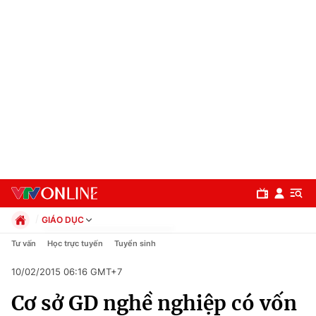
GIÁO DỤC
Chính trị
Tư vấn
Học trực tuyến
Tuyển sinh
Xã hội
10/02/2015 06:16 GMT+7
Pháp luật
Chuyên mục
Kinh tế
Cơ sở GD nghề nghiệp có vốn
Thể thao