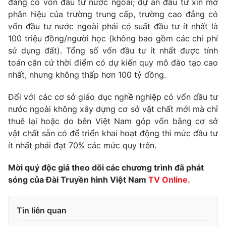
đẳng có vốn đầu tư nước ngoài; dự án đầu tư xin mở
phân hiệu của trường trung cấp, trường cao đẳng có
Photo
Infographic
vốn đầu tư nước ngoài phải có suất đầu tư ít nhất là
100 triệu đồng/người học (không bao gồm các chi phí
Video
Shorts video
sử dụng đất). Tổng số vốn đầu tư ít nhất được tính
toán căn cứ thời điểm có dự kiến quy mô đào tạo cao
VTV Money
nhất, nhưng không thấp hơn 100 tỷ đồng.
VTV Thể thao
Đối với các cơ sở giáo dục nghề nghiệp có vốn đầu tư
VTV Sức khoẻ
Bất động sản
nước ngoài không xây dựng cơ sở vật chất mới mà chỉ
thuê lại hoặc do bên Việt Nam góp vốn bằng cơ sở
Thị trường 24h
vật chất sẵn có để triển khai hoạt động thì mức đầu tư
Tấm lòng Việt
ít nhất phải đạt 70% các mức quy trên.
VTV4
Vươn mình bằng AI
Mời quý độc giả theo dõi các chương trình đã phát
sóng của Đài Truyền hình Việt Nam
TV Online.
VTV9
VTV8
Tin liên quan
Liên hệ tòa soạn
English