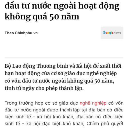
Chính trị
đầu tư nước ngoài hoạt động
Truyền hình
không quá 50 năm
Văn hóa - Giải trí
Xã hội
Y tế
Đời sống
Theo Chinhphu.vn
Pháp luật
Công nghệ
Giáo dục
Y tế
Bộ Lao động Thương binh và Xã hội đề xuất thời
Thế giới
hạn hoạt động của cơ sở giáo dục nghề nghiệp
Tin tức
có vốn đầu tư nước ngoài không quá 50 năm,
Kinh tế
tính từ ngày cho phép thành lập.
Thế giới đó đây
Tài chính
Dữ liệu và đời sống
Câu chuyện quốc tế
Trong trường hợp cơ sở giáo dục
nghề nghiệp
có vốn
Thị trường
đầu tư nước ngoài được thành lập tại địa bàn có điều
kiện kinh tế - xã hội khó khăn, địa bàn có điều kiện
Truyền hình
Góc doanh nghiệp
kinh tế - xã hội đặc biệt khó khăn, Chính phủ quyết