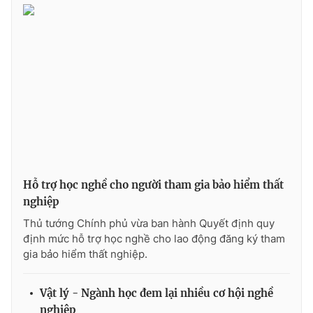
THỜI BÁO VTV
Theo dõi báo trên
Cơ quan chủ quản:
Đài Truyền hình Việt Nam
Hỗ trợ học nghề cho người tham gia bảo hiểm thất
Cơ quan báo chí:
Thời báo VTV
nghiệp
Giấy phép hoạt động báo in và báo điện tử số 483/GP-BTTTT
Thủ tướng Chính phủ vừa ban hành Quyết định quy
cấp ngày 29/12/2023
định mức hỗ trợ học nghề cho lao động đăng ký tham
Tổng Biên tập:
Vũ Thanh Thủy
gia bảo hiểm thất nghiệp.
Phó Tổng Biên tập:
Nguyễn Thị Mỹ Hạnh, Phạm Quốc Thắng,
Nguyễn Trọng Ninh
Vật lý - Ngành học đem lại nhiều cơ hội nghề
Tổng đài VTV:
024.38 355 931 - 024.38 355 932
nghiệp