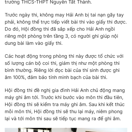
Phim VTV
trường THCS-THPT Nguyễn Tất Thành.
Giải trí
Hậu trường
Trước ngày thi, không may Hải Anh bị tai nạn gãy tay
Điện ảnh
phải, không thể trực tiếp viết bài thi vào giấy thi được.
Đời sống
Nhân vật
Do đó, Hội đồng thi đã sắp xếp cho Hải Anh ngồi
Âm nhạc
Du lịch
riêng một phòng trên tầng 3, có người ghi giúp nội
Khán giả
Giáo dục
Sao
dung bài làm vào giấy thi.
Làm đẹp
Giải sao mai
Tuyển sinh
Các hoạt động trong phòng thi này được tổ chức với
Công nghệ
Chất lượng cuộc sống
số lượng cán bộ coi thi, giám thị như một phòng thi
Học trực tuyến
Hitech Công nghệ tương lai
bình thường. Riêng lời đọc bài của thí sinh được ghi
Giao lưu trực tuyến
âm 100%, đảm bảo tính minh bạch của bài thi.
Sản phẩm
Hội đồng thi đề nghị gia đình Hải Anh chủ động mang
Lịch phát sóng
Thị trường
máy ghi âm tới. Trước khi bước vào môn thi đầu tiên,
Hội đồng thi sẽ kiểm tra máy ghi âm. Sau khi kết thúc
Tư vấn
mỗi môn thi, Hội đồng thi sẽ thu lại máy, niêm phong
Chuyên mục khác
lại và tới môn thi sau sẽ tiếp tục mang ra để ghi âm.
Emagazine
Podcast