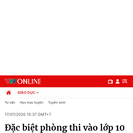
GIÁO DỤC
Chính trị
Tư vấn
Học trực tuyến
Tuyển sinh
Xã hội
17/07/2020 15:37 GMT+7
Pháp luật
Chuyên mục
Kinh tế
Đặc biệt phòng thi vào lớp 10
Thể thao