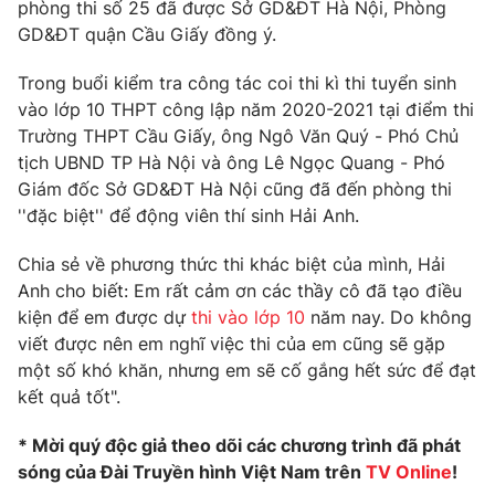
phòng thi số 25 đã được Sở GD&ĐT Hà Nội, Phòng
GD&ĐT quận Cầu Giấy đồng ý.
Trong buổi kiểm tra công tác coi thi kì thi tuyển sinh
THỜI BÁO VTV
vào lớp 10 THPT công lập năm 2020-2021 tại điểm thi
Trường THPT Cầu Giấy, ông Ngô Văn Quý - Phó Chủ
tịch UBND TP Hà Nội và ông Lê Ngọc Quang - Phó
Giám đốc Sở GD&ĐT Hà Nội cũng đã đến phòng thi
Theo dõi báo trên
''đặc biệt'' để động viên thí sinh Hải Anh.
Chia sẻ về phương thức thi khác biệt của mình, Hải
Cơ quan chủ quản:
Đài Truyền hình Việt Nam
Anh cho biết: Em rất cảm ơn các thầy cô đã tạo điều
Cơ quan báo chí:
Thời báo VTV
kiện để em được dự
thi vào lớp 10
năm nay. Do không
Giấy phép hoạt động báo in và báo điện tử số 483/GP-BTTTT
viết được nên em nghĩ việc thi của em cũng sẽ gặp
cấp ngày 29/12/2023
một số khó khăn, nhưng em sẽ cố gắng hết sức để đạt
Tổng Biên tập:
Vũ Thanh Thủy
kết quả tốt".
Phó Tổng Biên tập:
Nguyễn Thị Mỹ Hạnh, Phạm Quốc Thắng,
* Mời quý độc giả theo dõi các chương trình đã phát
Nguyễn Trọng Ninh
sóng của Đài Truyền hình Việt Nam trên
TV Online
!
Tổng đài VTV:
024.38 355 931 - 024.38 355 932