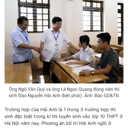
Photo
Infographic
Video
Shorts video
VTV Money
VTV Thể thao
VTV Sức khoẻ
Bất động sản
Thị trường 24h
Tấm lòng Việt
Ông Ngô Văn Quý và ông Lê Ngọc Quang động viên thí
VTV4
Vươn mình bằng AI
sinh Đào Nguyễn Hải Anh (bên phải). Ảnh: Báo GD&TĐ.
VTV9
VTV8
Trường hợp của Hải Anh là 1 trong 3 trường hợp thí
sinh đặc biệt trong kì thi tuyển sinh vào lớp 10 THPT ở
Hà Nội năm nay. Phương án bố trí Hải Anh ngồi ở
Liên hệ tòa soạn
English