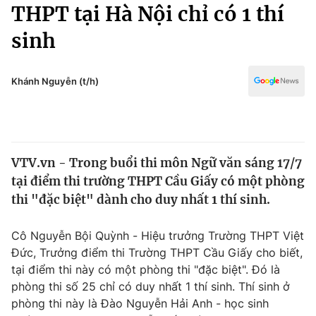
Chính trị
THPT tại Hà Nội chỉ có 1 thí
Truyền hình
sinh
Văn hóa - Giải trí
Xã hội
Y tế
Đời sống
Khánh Nguyễn (t/h)
Pháp luật
Công nghệ
Giáo dục
Y tế
VTV.vn - Trong buổi thi môn Ngữ văn sáng 17/7
Thế giới
tại điểm thi trường THPT Cầu Giấy có một phòng
Tin tức
thi "đặc biệt" dành cho duy nhất 1 thí sinh.
Kinh tế
Thế giới đó đây
Cô Nguyễn Bội Quỳnh - Hiệu trưởng Trường THPT Việt
Tài chính
Dữ liệu và đời sống
Đức, Trưởng điểm thi Trường THPT Cầu Giấy cho biết,
Câu chuyện quốc tế
Thị trường
tại điểm thi này có một phòng thi "đặc biệt". Đó là
phòng thi số 25 chỉ có duy nhất 1 thí sinh. Thí sinh ở
Truyền hình
Góc doanh nghiệp
phòng thi này là Đào Nguyễn Hải Anh - học sinh