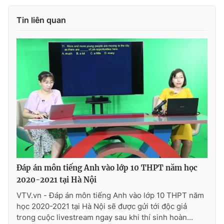
Ðiện thoại Thời báo VTV:
024.66 897 897
Email:
toasoan@vtv.vn
Tin liên quan
Liên hệ quảng cáo:
024-7300.7108
Đáp án môn tiếng Anh vào lớp 10 THPT năm học
® Cấm sao chép dưới mọi hình thức nếu không có sự chấp
2020-2021 tại Hà Nội
thuận bằng văn bản. Ghi rõ nguồn VTV.vn khi phát hành lại
thông tin từ website này.
VTV.vn - Đáp án môn tiếng Anh vào lớp 10 THPT năm
học 2020-2021 tại Hà Nội sẽ được gửi tới độc giả
trong cuộc livestream ngay sau khi thí sinh hoàn...