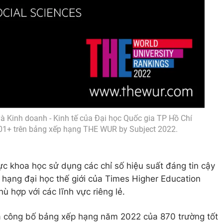
và Kinh doanh - Kinh tế của Đại học Quốc gia TP Hồ Chí
 601+ trên bảng xếp hạng THE WUR by Subject 2022.
ực khoa học sử dụng các chỉ số hiệu suất đáng tin cậy
hạng đại học thế giới của Times Higher Education
 hợp với các lĩnh vực riêng lẻ.
ã công bố bảng xếp hạng năm 2022 của 870 trường tốt