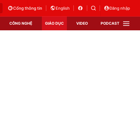
Cổng thông tin
English
Đăng nhập
CÔNG NGHỆ
GIÁO DỤC
VIDEO
PODCAST
VTV Money
VTV Thể thao
VTV Sức khoẻ
Bất động sản
Thị trường 24h
Tấm lòng Việt
Vươn mình bằng AI
VTV4
VTV8
VTV9
Lịch phát sóng
Giao lưu trực tuyến
Sự kiện