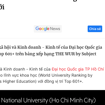
ới
Góc ảnh
Giáo dục
Công nghệ
Chia sẻ
Tuyển sinh
Hitech Công ng
Học trực tuyến
Sản phẩm
xã hội và Kinh doanh - Kinh tế của Đại học Quốc gia
g
Thị trường
Top 601+ trên bảng xếp hạng THE WUR by Subject
Tư vấn
à Kinh doanh - Kinh tế của
Đại học Quốc gia TP Hồ Chí
o lĩnh vực khoa học (World University Ranking by
Higher Education) với đồng vị trí Top 601+.