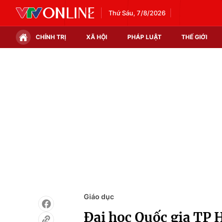
Thứ Sáu, 7/8/2026
CHÍNH TRỊ
XÃ HỘI
PHÁP LUẬT
THẾ GIỚI
Chính trị
Xã hội
Thế giới
Kinh tế
Tin tức
Tài chính
Thế giới đó đây
Thị trường
Câu chuyện quốc tế
Góc doanh nghiệp
Dữ liệu và đời sống
Giáo dục
Đại học Quốc gia TP