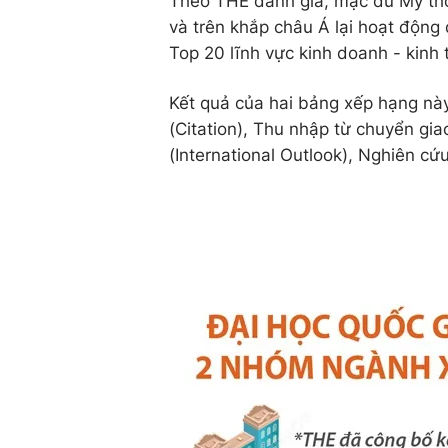
Theo THE đánh giá, mặc dù Mỹ thố
và trên khắp châu Á lại hoạt động
Top 20 lĩnh vực kinh doanh - kinh 
Kết quả của hai bảng xếp hạng nà
(Citation), Thu nhập từ chuyển gi
(International Outlook), Nghiên cứ