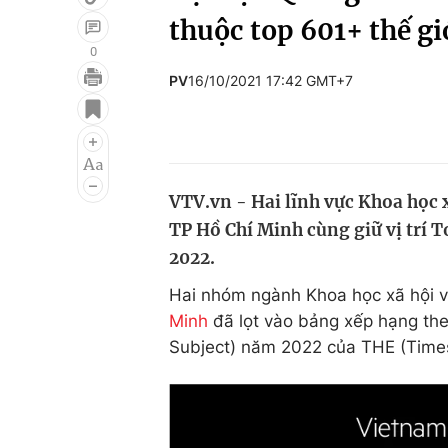
thuộc top 601+ thế gi
0
PV
16/10/2021 17:42 GMT+7
Giải trí
Đời sống
Điện ảnh
Du lịch
Âm nhạc
Làm đẹp
VTV.vn - Hai lĩnh vực Khoa học 
Sao
Chất lượng cuộc sốn
TP Hồ Chí Minh cùng giữ vị trí 
2022.
Hai nhóm ngành Khoa học xã hội v
Minh
đã lọt vào bảng xếp hạng the
Subject) năm 2022 của THE (Times 