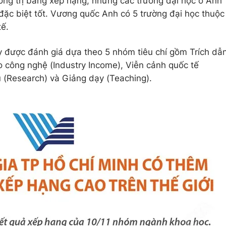
ng trị bảng xếp hạng, nhưng các trường đại học ở Anh
 đặc biệt tốt. Vương quốc Anh có 5 trường đại học thuộc
tế.
y được đánh giá dựa theo 5 nhóm tiêu chí gồm Trích dẫ
ao công nghệ (Industry Income), Viễn cảnh quốc tế
u (Research) và Giảng dạy (Teaching).