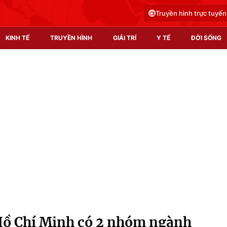
Truyền hình trực tuyến
KINH TẾ
TRUYỀN HÌNH
GIẢI TRÍ
Y TẾ
ĐỜI SỐNG
Pháp luật
Y tế
Truyền hình
Multimedia
Phim VTV
Video
Hậu trường
Shorts video
Nhân vật
Podcast
Khán giả
EMagazine
Giải sao mai
Photo
 Hồ Chí Minh có 2 nhóm ngành
Infographic