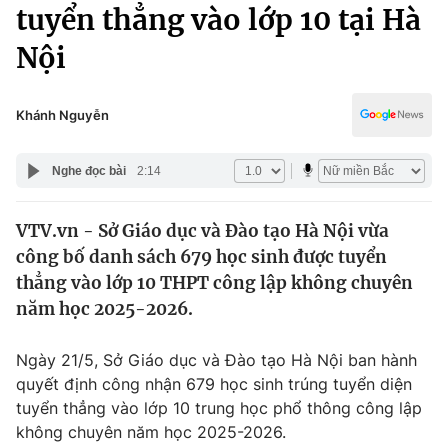
Chính trị
tuyển thẳng vào lớp 10 tại Hà
Truyền hình
Nội
Văn hóa - Giải trí
Xã hội
Y tế
Đời sống
Khánh Nguyễn
Pháp luật
Công nghệ
Giáo dục
Nghe đọc bài
2:14
Y tế
VTV.vn - Sở Giáo dục và Đào tạo Hà Nội vừa
Thế giới
công bố danh sách 679 học sinh được tuyển
Tin tức
thẳng vào lớp 10 THPT công lập không chuyên
Kinh tế
năm học 2025-2026.
Thế giới đó đây
Tài chính
Dữ liệu và đời sống
Câu chuyện quốc tế
Ngày 21/5, Sở Giáo dục và Đào tạo Hà Nội ban hành
Thị trường
quyết định công nhận 679 học sinh trúng tuyển diện
tuyển thẳng vào lớp 10 trung học phổ thông công lập
Truyền hình
Góc doanh nghiệp
không chuyên năm học 2025-2026.