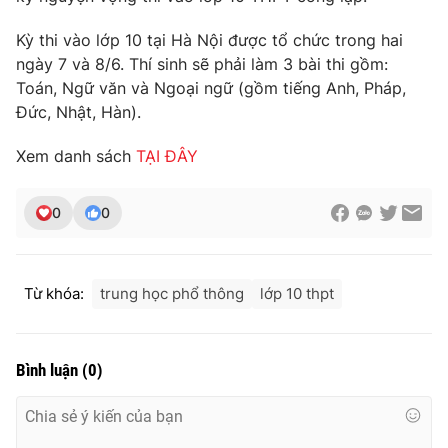
Kỳ thi vào lớp 10 tại Hà Nội được tổ chức trong hai
ngày 7 và 8/6. Thí sinh sẽ phải làm 3 bài thi gồm:
Toán, Ngữ văn và Ngoại ngữ (gồm tiếng Anh, Pháp,
THỜI BÁO VTV
Đức, Nhật, Hàn).
Xem danh sách
TẠI ĐÂY
Theo dõi báo trên
0
0
Cơ quan chủ quản:
Đài Truyền hình Việt Nam
Cơ quan báo chí:
Thời báo VTV
Từ khóa:
trung học phổ thông
lớp 10 thpt
Giấy phép hoạt động báo in và báo điện tử số 483/GP-BTTTT
cấp ngày 29/12/2023
Tổng Biên tập:
Vũ Thanh Thủy
Bình luận
(
0
)
Phó Tổng Biên tập:
Nguyễn Thị Mỹ Hạnh, Phạm Quốc Thắng,
Nguyễn Trọng Ninh
Tổng đài VTV:
024.38 355 931 - 024.38 355 932