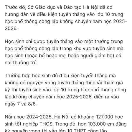
Trước đó, Sở Giáo dục và Đào tạo Hà Nội đã có
Photo
Infographic
hướng dẫn về điều kiện tuyển thẳng vào lớp 10 trung
học phổ thông công lập không chuyên năm học 2025-
Video
Shorts video
2026.
Học sinh chỉ được tuyển thẳng vào một trường trung
VTV Money
VTV Thể thao
học phổ thông công lập trong khu vực tuyển sinh mà
học sinh (hoặc bố hoặc mẹ, hoặc người giám hộ) có
VTV Sức khoẻ
Bất động sản
nơi thường trú.
Trường hợp học sinh đủ điều kiện tuyển thẳng mà
Thị trường 24h
Tấm lòng Việt
không có nguyện vọng tuyển thẳng thì phải tham gia
kỳ thi tuyển sinh vào lớp 10 trung học phổ thông công
VTV4
Vươn mình bằng AI
lập không chuyên năm học 2025-2026, diễn ra vào
ngày 7 và 8/6.
VTV9
VTV8
Năm học 2024-2025, Hà Nội có khoảng 127.000 học
sinh tốt nghiệp THCS. Trong đó, hơn 103.000 em đăng
Liên hệ tòa soạn
English
ký nguyện vọng thi vào lớp 10 THPT công lập.