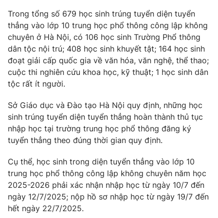
Phim VTV
Giải trí
Trong tổng số 679 học sinh trúng tuyển diện tuyển
Hậu trường
thẳng vào lớp 10 trung học phổ thông công lập không
Điện ảnh
chuyên ở Hà Nội, có 106 học sinh Trường Phổ thông
Đời sống
Nhân vật
dân tộc nội trú; 408 học sinh khuyết tật; 164 học sinh
Âm nhạc
Du lịch
đoạt giải cấp quốc gia về văn hóa, văn nghệ, thể thao;
Khán giả
Giáo dục
Sao
cuộc thi nghiên cứu khoa học, kỹ thuật; 1 học sinh dân
Làm đẹp
Giải sao mai
tộc rất ít người.
Tuyển sinh
Công nghệ
Chất lượng cuộc sống
Sở Giáo dục và Đào tạo Hà Nội quy định, những học
Học trực tuyến
Hitech Công nghệ tương lai
sinh trúng tuyển diện tuyển thẳng hoàn thành thủ tục
Giao lưu trực tuyến
nhập học tại trường trung học phổ thông đăng ký
Sản phẩm
tuyển thẳng theo đúng thời gian quy định.
Lịch phát sóng
Thị trường
Cụ thể, học sinh trong diện tuyển thẳng vào lớp 10
trung học phổ thông công lập không chuyên năm học
Tư vấn
2025-2026 phải xác nhận nhập học từ ngày 10/7 đến
Chuyên mục khác
ngày 12/7/2025; nộp hồ sơ nhập học từ ngày 19/7 đến
Emagazine
Podcast
hết ngày 22/7/2025.