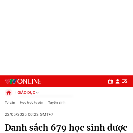
GIÁO DỤC
Chính trị
Tư vấn
Học trực tuyến
Tuyển sinh
Xã hội
22/05/2025 06:23 GMT+7
Pháp luật
Chuyên mục
Kinh tế
Danh sách 679 học sinh được
Thể thao