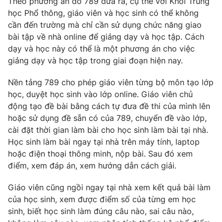
Theo phương án do 789 đưa ra, cụ thể với Khối Trung
Phim VTV
Giải trí
học Phổ thông, giáo viên và học sinh có thể không
Hậu trường
cần đến trường mà chỉ cần sử dụng chức năng giao
Điện ảnh
bài tập về nhà online để giảng dạy và học tập. Cách
Đời sống
Nhân vật
dạy và học này có thể là một phương án cho việc
Âm nhạc
Du lịch
giảng dạy và học tập trong giai đoạn hiện nay.
Khán giả
Giáo dục
Sao
Làm đẹp
Giải sao mai
Nền tảng 789 cho phép giáo viên từng bộ môn tạo lớp
Tuyển sinh
học, duyệt học sinh vào lớp online. Giáo viên chủ
Công nghệ
Chất lượng cuộc sống
động tạo đề bài bằng cách tự đưa đề thi của mình lên
Học trực tuyến
Hitech Công nghệ tương lai
hoặc sử dụng đề sẵn có của 789, chuyển đề vào lớp,
Giao lưu trực tuyến
cài đặt thời gian làm bài cho học sinh làm bài tại nhà.
Sản phẩm
Học sinh làm bài ngay tại nhà trên máy tính, laptop
hoặc điện thoại thông minh, nộp bài. Sau đó xem
Lịch phát sóng
Thị trường
điểm, xem đáp án, xem hướng dẫn cách giải.
Tư vấn
Giáo viên cũng ngồi ngay tại nhà xem kết quả bài làm
Chuyên mục khác
của học sinh, xem được điểm số của từng em học
Emagazine
Podcast
sinh, biết học sinh làm đúng câu nào, sai câu nào,