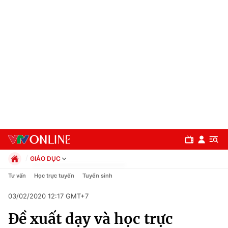
GIÁO DỤC
Chính trị
Tư vấn
Học trực tuyến
Tuyển sinh
Xã hội
03/02/2020 12:17 GMT+7
Pháp luật
Chuyên mục
Kinh tế
Đề xuất dạy và học trực
Thể thao