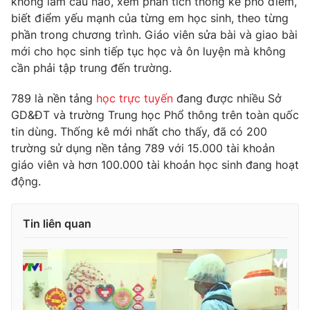
không làm câu nào, xem phân tích thống kê phổ điểm,
biết điểm yếu mạnh của từng em học sinh, theo từng
Photo
Infographic
phần trong chương trình. Giáo viên sửa bài và giao bài
mới cho học sinh tiếp tục học và ôn luyện mà không
Video
Shorts video
cần phải tập trung đến trường.
789 là nền tảng
học trực tuyến
đang được nhiều Sở
VTV Money
VTV Thể thao
GD&ĐT và trường Trung học Phổ thông trên toàn quốc
tin dùng. Thống kê mới nhất cho thấy, đã có 200
VTV Sức khoẻ
Bất động sản
trường sử dụng nền tảng 789 với 15.000 tài khoản
giáo viên và hơn 100.000 tài khoản học sinh đang hoạt
động.
Thị trường 24h
Tấm lòng Việt
VTV4
Vươn mình bằng AI
Tin liên quan
VTV9
VTV8
Liên hệ tòa soạn
English