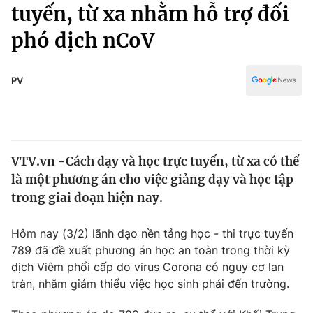
Chính trị
tuyến, từ xa nhằm hỗ trợ đối
Truyền hình
phó dịch nCoV
Văn hóa - Giải trí
Xã hội
Y tế
Đời sống
PV
Pháp luật
Công nghệ
Giáo dục
Y tế
VTV.vn -Cách dạy và học trực tuyến, từ xa có thể
Thế giới
là một phương án cho việc giảng dạy và học tập
Tin tức
trong giai đoạn hiện nay.
Kinh tế
Thế giới đó đây
Hôm nay (3/2) lãnh đạo nền tảng học - thi trực tuyến
Tài chính
Dữ liệu và đời sống
789 đã đề xuất phương án học an toàn trong thời kỳ
Câu chuyện quốc tế
Thị trường
dịch Viêm phổi cấp do virus Corona có nguy cơ lan
tràn, nhằm giảm thiểu việc học sinh phải đến trường.
Truyền hình
Góc doanh nghiệp