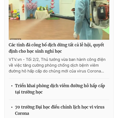
THỜI BÁO VTV
Các tỉnh đã công bố dịch dừng tất cả lễ hội, quyết
Theo dõi báo trên
định cho học sinh nghỉ học
VTV.vn - Tối 2/2, Thủ tướng vừa ban hành công điện
về việc tăng cường phòng chống dịch bệnh viêm
Cơ quan chủ quản:
Đài Truyền hình Việt Nam
đường hô hấp cấp do chủng mới của virus Corona...
Cơ quan báo chí:
Thời báo VTV
Giấy phép hoạt động báo in và báo điện tử số 483/GP-BTTTT
Triển khai phòng dịch viêm đường hô hấp cấp
cấp ngày 29/12/2023
tại trường học
Tổng Biên tập:
Vũ Thanh Thủy
Phó Tổng Biên tập:
Nguyễn Thị Mỹ Hạnh, Phạm Quốc Thắng,
Nguyễn Trọng Ninh
70 trường Đại học điều chỉnh lịch học vì virus
Corona
Tổng đài VTV:
024.38 355 931 - 024.38 355 932