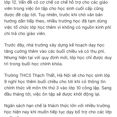
Phim VTV
lớp 12. Vấn đề có cơ chế cơ chế hỗ trợ cho các giáo
Giải trí
viên trong việc ôn tập cho học sinh cuối cấp cũng
Hậu trường
được đề cập tới. Tuy nhiên, trước khi chờ văn bản
Điện ảnh
Đời sống
hướng dẫn tiếp theo, nhiều trường học đã tạm dừng
Nhân vật
Âm nhạc
việc tổ chức lớp học thêm vì không có nguồn kinh phí
Du lịch
Khán giả
chi trả cho giáo viên.
Giáo dục
Sao
Làm đẹp
Giải sao mai
Trước đây, nhà trường xây dựng kế hoạch dạy học
Tuyển sinh
Công nghệ
tăng cường thêm vào các buổi chiều và có thu phí.
Chất lượng cuộc sống
Học trực tuyến
Nhưng hiện tại với quy định mới, lớp học chỉ được duy
Hitech Công nghệ tương lai
trì trong buổi học chính khóa.
Giao lưu trực tuyến
Sản phẩm
Trường THCS Thạch Thất, Hà Nội sẽ cho học sinh lớp
Lịch phát sóng
9 nghỉ học thêm buổi chiều cho tới khi có thông tin
Thị trường
chính thức về môn thi thứ 3 vào lớp 10 công lập. Sang
Tư vấn
đầu tháng tới, việc ôn tập sẽ được khởi động lại.
Chuyên mục khác
Ngân sách hạn chế là thách thức lớn với nhiều trường
Emagazine
Podcast
học hiện nay khi muốn tiếp tục dạy bổ trợ cho các lớp