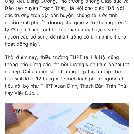
Ông Kiều Đăng Cường, Phó trưởng phòng Giáo dục và
Đào tạo huyện Thạch Thất, Hà Nội cho biết: "Đối với
các trường trên địa bàn huyện, chúng tôi ước tính
nguồn kinh phí bồi dưỡng cho giáo viên khoảng trên 2
THỜI BÁO VTV
tỷ đồng. Chúng tôi tiếp tục tham mưu huyện, sở có
nguồn cấp bổ sung để nhà trường có kinh phí chi cho
hoạt động này".
Thời điểm này, nhiều trường THPT tại Hà Nội cũng
Theo dõi báo trên
thông báo dừng các lớp bồi dưỡng kiến thức ôn thi tốt
nghiệp. Chỉ có một số ít trường tiếp tục ôn tập cho
Cơ quan chủ quản:
Đài Truyền hình Việt Nam
học sinh khối 12 bằng việc trích kinh phí từ nguồn chi
Cơ quan báo chí:
Thời báo VTV
tiêu nội bộ như THPT Xuân Đỉnh, Thạch Bàn, Trần Phú
Giấy phép hoạt động báo in và báo điện tử số 483/GP-BTTTT
hay Việt Đức…
cấp ngày 29/12/2023
Tổng Biên tập:
Vũ Thanh Thủy
Phó Tổng Biên tập:
Nguyễn Thị Mỹ Hạnh, Phạm Quốc Thắng,
Nguyễn Trọng Ninh
Tổng đài VTV:
024.38 355 931 - 024.38 355 932