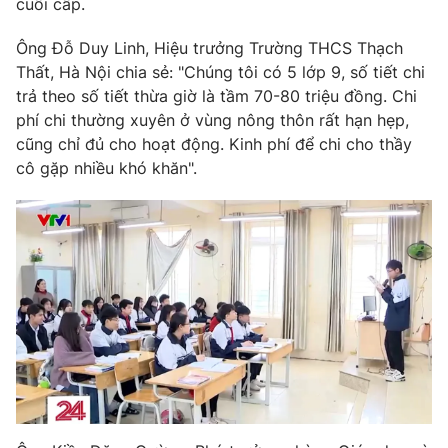
cuối cấp.
Photo
Infographic
Ông Đỗ Duy Linh, Hiệu trưởng Trường THCS Thạch
Thất, Hà Nội chia sẻ: "Chúng tôi có 5 lớp 9, số tiết chi
Video
Shorts video
trả theo số tiết thừa giờ là tầm 70-80 triệu đồng. Chi
phí chi thường xuyên ở vùng nông thôn rất hạn hẹp,
cũng chỉ đủ cho hoạt động. Kinh phí để chi cho thầy
VTV Money
VTV Thể thao
cô gặp nhiều khó khăn".
VTV Sức khoẻ
Bất động sản
Thị trường 24h
Tấm lòng Việt
VTV4
Vươn mình bằng AI
VTV9
VTV8
Liên hệ tòa soạn
English