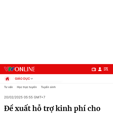
GIÁO DỤC
Chính trị
Tư vấn
Học trực tuyến
Tuyển sinh
Xã hội
20/02/2025 05:55 GMT+7
Pháp luật
Chuyên mục
Kinh tế
Đề xuất hỗ trợ kinh phí cho
Thể thao