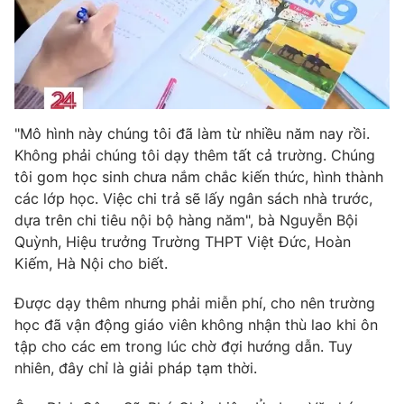
Ðiện thoại Thời báo VTV:
024.66 897 897
Email:
toasoan@vtv.vn
Liên hệ quảng cáo:
024-7300.7108
"Mô hình này chúng tôi đã làm từ nhiều năm nay rồi.
Không phải chúng tôi dạy thêm tất cả trường. Chúng
tôi gom học sinh chưa nắm chắc kiến thức, hình thành
các lớp học. Việc chi trả sẽ lấy ngân sách nhà trước,
dựa trên chi tiêu nội bộ hàng năm", bà Nguyễn Bội
Quỳnh, Hiệu trưởng Trường THPT Việt Đức, Hoàn
Kiếm, Hà Nội cho biết.
Được dạy thêm nhưng phải miễn phí, cho nên trường
® Cấm sao chép dưới mọi hình thức nếu không có sự chấp
học đã vận động giáo viên không nhận thù lao khi ôn
thuận bằng văn bản. Ghi rõ nguồn VTV.vn khi phát hành lại
tập cho các em trong lúc chờ đợi hướng dẫn. Tuy
thông tin từ website này.
nhiên, đây chỉ là giải pháp tạm thời.