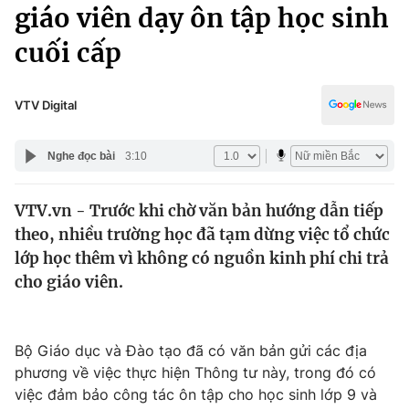
Chính trị
giáo viên dạy ôn tập học sinh
Truyền hình
cuối cấp
Văn hóa - Giải trí
Xã hội
Y tế
Đời sống
VTV Digital
Pháp luật
Công nghệ
Giáo dục
Nghe đọc bài
3:10
Y tế
VTV.vn - Trước khi chờ văn bản hướng dẫn tiếp
Thế giới
theo, nhiều trường học đã tạm dừng việc tổ chức
Tin tức
lớp học thêm vì không có nguồn kinh phí chi trả
Kinh tế
cho giáo viên.
Thế giới đó đây
Tài chính
Dữ liệu và đời sống
Câu chuyện quốc tế
Thị trường
Bộ Giáo dục và Đào tạo đã có văn bản gửi các địa
phương về việc thực hiện Thông tư này, trong đó có
Truyền hình
Góc doanh nghiệp
việc đảm bảo công tác ôn tập cho học sinh lớp 9 và