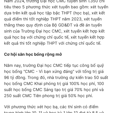
Năm 2024, trường Đại học CMC tuyển sinh 1.350 chỉ
Ðiện thoại Thời báo VTV:
024.66 897 897
tiêu theo 5 phương thức xét tuyển bao gồm: xét tuyển
Email:
toasoan@vtv.vn
dựa trên kết quả học tập bậc THPT (học bạ), xét kết
Liên hệ quảng cáo:
024-7300.7108
quả điểm thi tốt nghiệp THPT năm 2023, xét tuyển
thẳng theo quy định của Bộ GD&ĐT và đề án tuyển
sinh của Trường Đại học CMC, xét tuyển kết hợp kết
quả học bạ với chứng chỉ quốc tế, xét tuyển kết hợp
kết quả thi tốt nghiệp THPT với chứng chỉ quốc tế.
Cơ hội săn học bổng rộng mở
Năm nay, trường Đại học CMC tiếp tục công bố quỹ
học bổng "CMC - Vì bạn xứng đáng" với tổng trị giá
96 tỷ đồng. Trong đó, nhà trường dự kiến trao 50 suất
học bổng CMC Khai phóng trị giá 100% học phí, 100
® Cấm sao chép dưới mọi hình thức nếu không có sự chấp
suất học bổng CMC Sáng tạo trị giá 70% học phí và
thuận bằng văn bản. Ghi rõ nguồn VTV.vn khi phát hành lại
250 suất CMC Tiên phong trị giá 50% học phí.
thông tin từ website này.
Với phương thức xét học bạ, các thí sinh có điểm
trung bình lớp 10, 11 và học kỳ 1 lớp 12 đạt từ 8,5 và