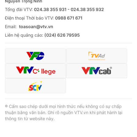
Nguyễn Trọng Ninh
Tổng đài VTV:
024.38 355 931 - 024.38 355 932
Ðiện thoại Thời báo VTV:
0988 671 671
Email:
toasoan@vtv.vn
Liên hệ quảng cáo:
(024) 626 79595
® Cấm sao chép dưới mọi hình thức nếu không có sự chấp
thuận bằng văn bản. Ghi rõ nguồn VTV.vn khi phát hành lại
thông tin từ website này.