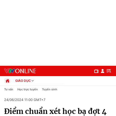
GIÁO DỤC
Chính trị
Tư vấn
Học trực tuyến
Tuyển sinh
Xã hội
24/06/2024 11:00 GMT+7
Pháp luật
Chuyên mục
Kinh tế
Điểm chuẩn xét học bạ đợt 4
Thể thao