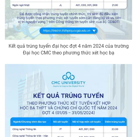
Photo
Infographic
Video
Shorts video
VTV Money
VTV Thể thao
Kết quả trúng tuyển đại học đợt 4 năm 2024 của trường
Đại học CMC theo phương thức xét học bạ
VTV Sức khoẻ
Bất động sản
Thị trường 24h
Tấm lòng Việt
VTV4
Vươn mình bằng AI
VTV9
VTV8
Liên hệ tòa soạn
English