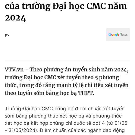
Chính trị
của trường Đại học CMC năm
Truyền hình
2024
Văn hóa - Giải trí
Xã hội
Y tế
Đời sống
pv
Pháp luật
Công nghệ
Giáo dục
Y tế
VTV.vn - Theo phương án tuyển sinh năm 2024,
Thế giới
trường Đại học CMC xét tuyển theo 5 phương
Tin tức
thức, trong đó tăng mạnh tỷ lệ chỉ tiêu xét tuyển
Kinh tế
theo tuyển sớm bằng học bạ THPT.
Thế giới đó đây
Tài chính
Dữ liệu và đời sống
Câu chuyện quốc tế
Trường Đại học CMC công bố điểm chuẩn xét tuyển
Thị trường
sớm bằng phương thức xét học bạ và phương thức
xét học bạ kết hợp chứng chỉ quốc tế đợt 4 (từ 01/05
Truyền hình
Góc doanh nghiệp
- 31/05/2024). Điểm chuẩn của các ngành dao động