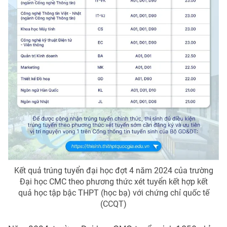
THỜI BÁO VTV
Theo dõi báo trên
Cơ quan chủ quản:
Đài Truyền hình Việt Nam
Cơ quan báo chí:
Thời báo VTV
Giấy phép hoạt động báo in và báo điện tử số 483/GP-BTTTT
cấp ngày 29/12/2023
Kết quả trúng tuyển đại học đợt 4 năm 2024 của trường
Tổng Biên tập:
Vũ Thanh Thủy
Đại học CMC theo phương thức xét tuyển kết hợp kết
quả học tập bậc THPT (học bạ) với chứng chỉ quốc tế
Phó Tổng Biên tập:
Nguyễn Thị Mỹ Hạnh, Phạm Quốc Thắng,
(CCQT)
Nguyễn Trọng Ninh
Tổng đài VTV:
024.38 355 931 - 024.38 355 932