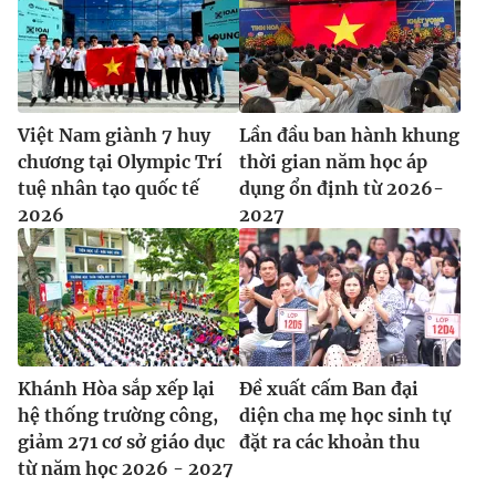
Ðiện thoại Thời báo VTV:
024.66 897 897
Email:
toasoan@vtv.vn
Liên hệ quảng cáo:
024-7300.7108
Việt Nam giành 7 huy
Lần đầu ban hành khung
chương tại Olympic Trí
thời gian năm học áp
tuệ nhân tạo quốc tế
dụng ổn định từ 2026-
2026
2027
® Cấm sao chép dưới mọi hình thức nếu không có sự chấp
Khánh Hòa sắp xếp lại
Đề xuất cấm Ban đại
thuận bằng văn bản. Ghi rõ nguồn VTV.vn khi phát hành lại
hệ thống trường công,
diện cha mẹ học sinh tự
thông tin từ website này.
giảm 271 cơ sở giáo dục
đặt ra các khoản thu
từ năm học 2026 - 2027