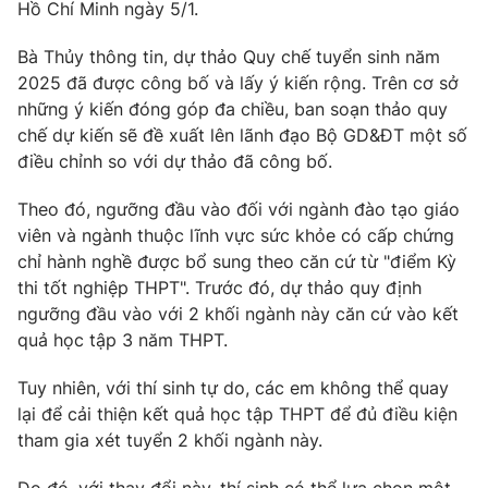
Phim VTV
Hồ Chí Minh ngày 5/1.
Giải trí
Hậu trường
Bà Thủy thông tin, dự thảo Quy chế tuyển sinh năm
Điện ảnh
2025 đã được công bố và lấy ý kiến rộng. Trên cơ sở
Đời sống
Nhân vật
những ý kiến đóng góp đa chiều, ban soạn thảo quy
Âm nhạc
Du lịch
chế dự kiến sẽ đề xuất lên lãnh đạo Bộ GD&ĐT một số
Khán giả
Giáo dục
Sao
điều chỉnh so với dự thảo đã công bố.
Làm đẹp
Giải sao mai
Tuyển sinh
Theo đó, ngưỡng đầu vào đối với ngành đào tạo giáo
Công nghệ
Chất lượng cuộc sống
viên và ngành thuộc lĩnh vực sức khỏe có cấp chứng
Học trực tuyến
Hitech Công nghệ tương lai
chỉ hành nghề được bổ sung theo căn cứ từ "điểm Kỳ
Giao lưu trực tuyến
thi tốt nghiệp THPT". Trước đó, dự thảo quy định
Sản phẩm
ngưỡng đầu vào với 2 khối ngành này căn cứ vào kết
Lịch phát sóng
quả học tập 3 năm THPT.
Thị trường
Tuy nhiên, với thí sinh tự do, các em không thể quay
Tư vấn
lại để cải thiện kết quả học tập THPT để đủ điều kiện
Chuyên mục khác
tham gia xét tuyển 2 khối ngành này.
Emagazine
Podcast