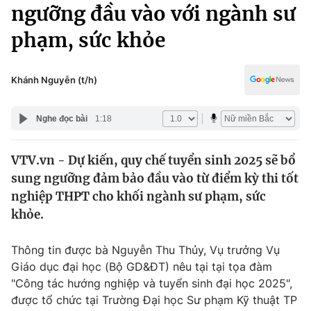
Chính trị
ngưỡng đầu vào với ngành sư
Truyền hình
phạm, sức khỏe
Văn hóa - Giải trí
Xã hội
Y tế
Đời sống
Khánh Nguyễn (t/h)
Pháp luật
Công nghệ
Giáo dục
Nghe đọc bài
1:18
Y tế
VTV.vn - Dự kiến, quy chế tuyển sinh 2025 sẽ bổ
Thế giới
sung ngưỡng đảm bảo đầu vào từ điểm kỳ thi tốt
Tin tức
nghiệp THPT cho khối ngành sư phạm, sức
Kinh tế
khỏe.
Thế giới đó đây
Tài chính
Dữ liệu và đời sống
Câu chuyện quốc tế
Thông tin được bà Nguyễn Thu Thủy, Vụ trưởng Vụ
Thị trường
Giáo dục đại học (Bộ GD&ĐT) nêu tại tại tọa đàm
"Công tác hướng nghiệp và tuyển sinh đại học 2025",
Truyền hình
Góc doanh nghiệp
được tổ chức tại Trường Đại học Sư phạm Kỹ thuật TP