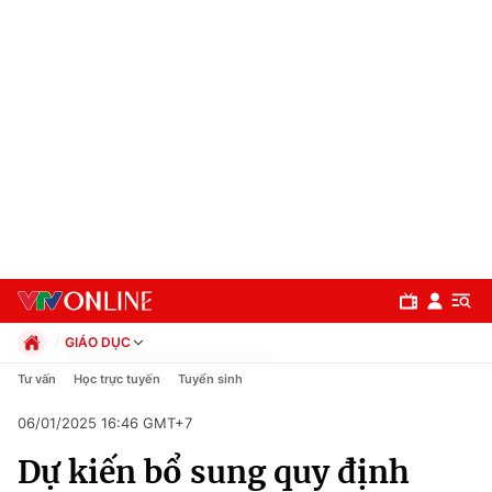
GIÁO DỤC
Chính trị
Tư vấn
Học trực tuyến
Tuyển sinh
Xã hội
06/01/2025 16:46 GMT+7
Pháp luật
Chuyên mục
Kinh tế
Dự kiến bổ sung quy định
Thể thao