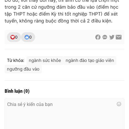
Do đó, với thay đổi này, thí sinh có thể lựa chọn một
trong 2 căn cứ ngưỡng đảm bảo đầu vào (điểm học
Photo
Infographic
tập THPT hoặc điểm Kỳ thi tốt nghiệp THPT) để xét
tuyển, không ràng buộc đồng thời cả 2 điều kiện.
Video
Shorts video
0
0
VTV Money
VTV Thể thao
VTV Sức khoẻ
Bất động sản
Từ khóa:
ngành sức khỏe
ngành đào tạo giáo viên
ngưỡng đầu vào
Thị trường 24h
Tấm lòng Việt
Bình luận
(
0
)
VTV4
Vươn mình bằng AI
VTV9
VTV8
Liên hệ tòa soạn
English