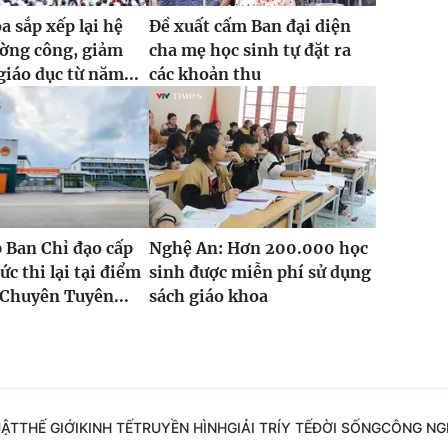
 sắp xếp lại hệ
Đề xuất cấm Ban đại diện
ường công, giảm
cha mẹ học sinh tự đặt ra
giáo dục từ năm...
các khoản thu
 Ban Chỉ đạo cấp
Nghệ An: Hơn 200.000 học
ức thi lại tại điểm
sinh được miễn phí sử dụng
Chuyên Tuyên...
sách giáo khoa
UẬT
THẾ GIỚI
KINH TẾ
TRUYỀN HÌNH
GIẢI TRÍ
Y TẾ
ĐỜI SỐNG
CÔNG NG