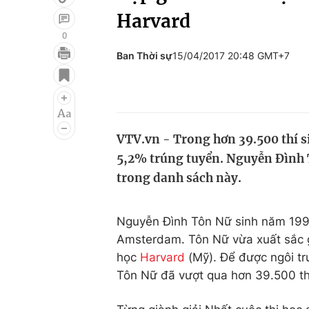
Harvard
0
Ban Thời sự
15/04/2017 20:48 GMT+7
Giải trí
Đời sống
Điện ảnh
Du lịch
Âm nhạc
Làm đẹp
VTV.vn - Trong hơn 39.500 thí s
Sao
Chất lượng cuộc sốn
5,2% trúng tuyển. Nguyễn Đình
trong danh sách này.
Nguyễn Đình Tôn Nữ sinh năm 1999
Amsterdam. Tôn Nữ vừa xuất sắc gi
học
Harvard
(Mỹ). Để được ngôi tr
Tôn Nữ đã vượt qua hơn 39.500 thí