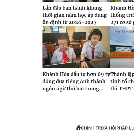
Lần đầu ban hành khung
Khánh Hòa
thời gian năm học áp dụng
thống tr
ổn định từ 2026-2027
271 cơ sở 
Khánh Hòa đầu tư hơn 69 tỷ
Thành lập
đồng đưa tiếng Anh thành
tỉnh tổ ch
ngôn ngữ thứ hai trong...
thi THPT 
CHÍNH TRỊ
XÃ HỘI
PHÁP L