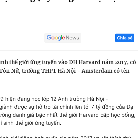
Góc ảnh
Giáo dục
Công nghệ
Chia sẻ
Tuyển sinh
Hitech Công ng
Học trực tuyến
Sản phẩm
inh thế giới ứng tuyển vào ĐH Harvard năm 2017, có
g
Thị trường
 Tôn Nữ, trường THPT Hà Nội - Amsterdam có tên
Tư vấn
 hiện đang học lớp 12 Anh trường Hà Nội -
ành được sự hỗ trợ tài chính lên tới 7 tỷ đồng của Đại
ường danh giá bậc nhất thế giới Harvard cấp học bổng,
 sinh thế giới ứng tuyển.