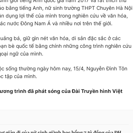
sinh giỏi tiếng Anh quốc gia năm 2017 và rất thích thú
 giáo bằng tiếng Anh, nữ sinh trường THPT Chuyên Hà Nội
 dụng lợi thế của mình trong nghiên cứu về văn hóa,
các nước Đông Nam Á và nhiều nơi trên thế giới.
uảng bá, giữ gìn nét văn hóa, di sản đặc sắc ở các
bạn bè quốc tế bằng chính những công trình nghiên cứu
oại ngữ của mình.
ộc sống thường ngày hôm nay, 15/4, Nguyễn Đình Tôn
ọc tập của mình.
hương trình đã phát sóng của Đài Truyền hình Việt
ơ giản dị của nữ sinh giành học bổng 7 tỷ đồng của ĐH