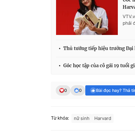
Harv
VTV.v
phải 
Thủ tướng tiếp hiệu trưởng Đại
Góc học tập của cô gái 19 tuổi 
0
0
Bài đọc hay? Thả t
Từ khóa:
nữ sinh
Harvard