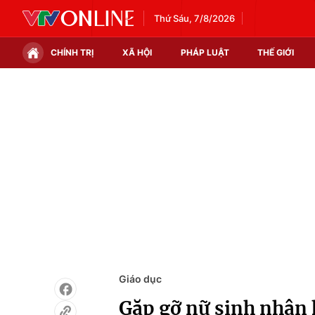
Thứ Sáu, 7/8/2026
CHÍNH TRỊ
XÃ HỘI
PHÁP LUẬT
THẾ GIỚI
Chính trị
Xã hội
Thế giới
Kinh tế
Tin tức
Tài chính
Thế giới đó đây
Thị trường
Câu chuyện quốc tế
Góc doanh nghiệp
Dữ liệu và đời sống
Giáo dục
Gặp gỡ nữ sinh nhận 