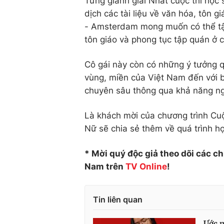
Từng giành giải Nhất cuộc thi học 
dịch các tài liệu về văn hóa, tôn
- Amsterdam mong muốn có thể tận
tôn giáo và phong tục tập quán ở 
Cô gái này còn có những ý tưởng q
vùng, miền của Việt Nam đến với 
chuyên sâu thông qua khả năng ng
Là khách mời của chương trình Cu
Nữ sẽ chia sẻ thêm về quá trình h
* Mời quý độc giả theo dõi các c
Nam trên
TV Online
!
Tin liên quan
Ước m