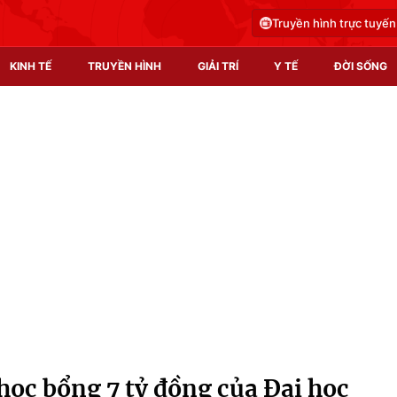
Truyền hình trực tuyến
KINH TẾ
TRUYỀN HÌNH
GIẢI TRÍ
Y TẾ
ĐỜI SỐNG
Pháp luật
Y tế
Truyền hình
Multimedia
Phim VTV
Video
Hậu trường
Shorts video
Nhân vật
Podcast
Khán giả
EMagazine
Giải sao mai
Photo
học bổng 7 tỷ đồng của Đại học
Infographic