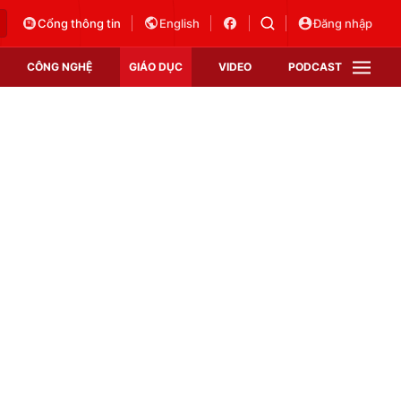
Cổng thông tin
English
Đăng nhập
CÔNG NGHỆ
GIÁO DỤC
VIDEO
PODCAST
VTV Money
VTV Thể thao
VTV Sức khoẻ
Bất động sản
Thị trường 24h
Tấm lòng Việt
Vươn mình bằng AI
VTV4
VTV8
VTV9
Lịch phát sóng
Giao lưu trực tuyến
Sự kiện