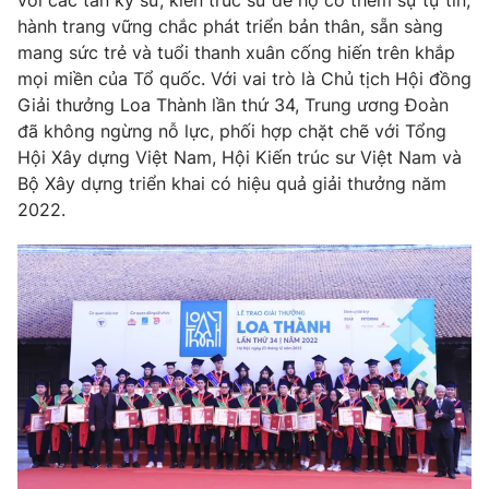
với các tân kỹ sư, kiến trúc sư để họ có thêm sự tự tin,
hành trang vững chắc phát triển bản thân, sẵn sàng
mang sức trẻ và tuổi thanh xuân cống hiến trên khắp
mọi miền của Tổ quốc. Với vai trò là Chủ tịch Hội đồng
Giải thưởng Loa Thành lần thứ 34, Trung ương Đoàn
THỜI BÁO VTV
đã không ngừng nỗ lực, phối hợp chặt chẽ với Tổng
Hội Xây dựng Việt Nam, Hội Kiến trúc sư Việt Nam và
Bộ Xây dựng triển khai có hiệu quả giải thưởng năm
2022.
Theo dõi báo trên
Cơ quan chủ quản:
Đài Truyền hình Việt Nam
Cơ quan báo chí:
Thời báo VTV
Giấy phép hoạt động báo in và báo điện tử số 483/GP-BTTTT
cấp ngày 29/12/2023
Tổng Biên tập:
Vũ Thanh Thủy
Phó Tổng Biên tập:
Nguyễn Thị Mỹ Hạnh, Phạm Quốc Thắng,
Nguyễn Trọng Ninh
Tổng đài VTV:
024.38 355 931 - 024.38 355 932