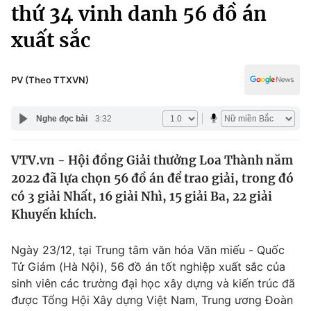
Chính trị
thứ 34 vinh danh 56 đồ án
Truyền hình
xuất sắc
Văn hóa - Giải trí
Xã hội
Y tế
Đời sống
PV (Theo TTXVN)
Pháp luật
Công nghệ
Giáo dục
Nghe đọc bài
3:32
Y tế
VTV.vn - Hội đồng Giải thưởng Loa Thành năm
Thế giới
2022 đã lựa chọn 56 đồ án để trao giải, trong đó
Tin tức
có 3 giải Nhất, 16 giải Nhì, 15 giải Ba, 22 giải
Kinh tế
Khuyến khích.
Thế giới đó đây
Tài chính
Dữ liệu và đời sống
Câu chuyện quốc tế
Ngày 23/12, tại Trung tâm văn hóa Văn miếu - Quốc
Thị trường
Tử Giám (Hà Nội), 56 đồ án tốt nghiệp xuất sắc của
sinh viên các trường đại học xây dựng và kiến trúc đã
Truyền hình
Góc doanh nghiệp
được Tổng Hội Xây dựng Việt Nam, Trung ương Đoàn