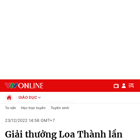
GIÁO DỤC
Chính trị
Tư vấn
Học trực tuyến
Tuyển sinh
Xã hội
23/12/2022 14:56 GMT+7
Pháp luật
Chuyên mục
Kinh tế
Giải thưởng Loa Thành lần
Thể thao