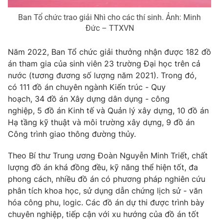
Ðiện thoại Thời báo VTV:
024.66 897 897
Ban Tổ chức trao giải Nhì cho các thí sinh. Ảnh: Minh
Email:
toasoan@vtv.vn
Đức – TTXVN
Liên hệ quảng cáo:
024-7300.7108
Năm 2022, Ban Tổ chức giải thưởng nhận được 182 đồ
án tham gia của sinh viên 23 trường Đại học trên cả
nước (tương đương số lượng năm 2021). Trong đó,
có 111 đồ án chuyên ngành Kiến trúc - Quy
hoạch, 34 đồ án Xây dựng dân dụng - công
nghiệp, 5 đồ án Kinh tế và Quản lý xây dựng, 10 đồ án
Hạ tầng kỹ thuật và môi trường xây dựng, 9 đồ án
Công trình giao thông đường thủy.
Theo Bí thư Trung ương Đoàn Nguyễn Minh Triết, chất
lượng đồ án khá đồng đều, kỹ năng thể hiện tốt, đa
® Cấm sao chép dưới mọi hình thức nếu không có sự chấp
phong cách, nhiều đồ án có phương pháp nghiên cứu
thuận bằng văn bản. Ghi rõ nguồn VTV.vn khi phát hành lại
phân tích khoa học, sử dụng dẫn chứng lịch sử - văn
thông tin từ website này.
hóa công phu, logic. Các đồ án dự thi được trình bày
chuyên nghiệp, tiếp cận với xu hướng của đồ án tốt