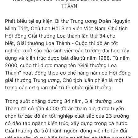
TTXVN
Photo
Infographic
Phát biểu tại sự kiện, Bí thư Trung ương Đoàn Nguyễn
Video
Shorts video
Minh Triết, Chủ tịch Hội Sinh viên Việt Nam, Chủ tịch
Hội đồng Giải thưởng Loa thành lần thứ 34 cho
biết, Giải thưởng Loa Thành - Cuộc thi đồ án tốt
VTV Money
VTV Thể thao
nghiệp xuất sắc của sinh viên các trường đại học xây
dựng và kiến trúc được bắt đầu từ năm 1988. Từ năm
VTV Sức khoẻ
Bất động sản
2000, cuộc thi được mang tên "Giải thưởng Loa
Thành" hoạt động theo cơ chế hàng năm có Hội đồng
giải thưởng Trung ương, Chủ tịch luân phiên là một
Thị trường 24h
Tấm lòng Việt
trong các cơ quan chủ trì tổ chức giải thưởng.
VTV4
Vươn mình bằng AI
Trong suốt chặng đường 34 năm, Giải thưởng Loa
Thành đã có gần 4.000 đồ án tham dự, được tuyển
chọn từ các đồ án tốt nghiệp xuất sắc của 23 trường
VTV9
VTV8
có đào tạo ngành kiến trúc, xây dựng trong cả nước.
Giải thưởng đã trở thành nguồn động viên to lớn đối
Liên hệ tòa soạn
English