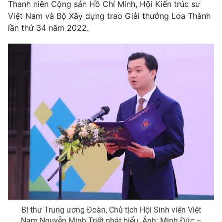
Phim VTV
Thanh niên Cộng sản Hồ Chí Minh, Hội Kiến trúc sư
Giải trí
Việt Nam và Bộ Xây dựng trao Giải thưởng Loa Thành
Hậu trường
lần thứ 34 năm 2022.
Điện ảnh
Đời sống
Nhân vật
Âm nhạc
Du lịch
Khán giả
Giáo dục
Sao
Làm đẹp
Giải sao mai
Tuyển sinh
Công nghệ
Chất lượng cuộc sống
Học trực tuyến
Hitech Công nghệ tương lai
Giao lưu trực tuyến
Sản phẩm
Lịch phát sóng
Thị trường
Tư vấn
Chuyên mục khác
Emagazine
Podcast
Bí thư Trung ương Đoàn, Chủ tịch Hội Sinh viên Việt
Nam Nguyễn Minh Triết phát biểu. Ảnh: Minh Đức –