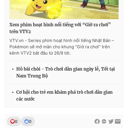
Ðiện thoại Thời báo VTV:
024.66 897 897
Email:
toasoan@vtv.vn
Liên hệ quảng cáo:
024-7300.7108
Xem phim hoạt hình nổi tiếng với “Giờ ra chơi”
trên VTV2
VTV.vn - Series phim hoạt hình nổi tiếng Nhật Bản –
Pokémon sẽ mở màn cho khung “Giờ ra chơi” trên
kênh VTV2 bắt đầu từ 26/9 tới.
Hô bài chòi - Trò chơi dân gian ngày lễ, Tết tại
Nam Trung Bộ
Cơ hội cho trẻ em khám phá trò chơi dân gian
các nước
® Cấm sao chép dưới mọi hình thức nếu không có sự chấp
thuận bằng văn bản. Ghi rõ nguồn VTV.vn khi phát hành lại
thông tin từ website này.
0
0