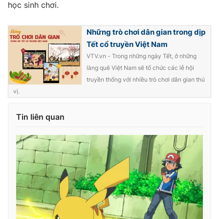
học sinh chơi.
Những trò chơi dân gian trong dịp
Tết cổ truyền Việt Nam
THỜI BÁO VTV
VTV.vn - Trong những ngày Tết, ở những
làng quê Việt Nam sẽ tổ chức các lễ hội
truyền thống với nhiều trò chơi dân gian thú
vị.
Theo dõi báo trên
Tin liên quan
Cơ quan chủ quản:
Đài Truyền hình Việt Nam
Cơ quan báo chí:
Thời báo VTV
Giấy phép hoạt động báo in và báo điện tử số 483/GP-BTTTT
cấp ngày 29/12/2023
Tổng Biên tập:
Vũ Thanh Thủy
Phó Tổng Biên tập:
Nguyễn Thị Mỹ Hạnh, Phạm Quốc Thắng,
Nguyễn Trọng Ninh
Tổng đài VTV:
024.38 355 931 - 024.38 355 932