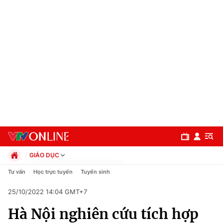
GIÁO DỤC
Chính trị
Tư vấn
Học trực tuyến
Tuyển sinh
Xã hội
25/10/2022 14:04 GMT+7
Pháp luật
Chuyên mục
Kinh tế
Hà Nội nghiên cứu tích hợp
Thể thao