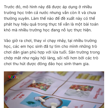
Phim VTV
Giải trí
Trước đó, mô hình này đã được áp dụng ở nhiều
Hậu trường
trường học trên cả nước nhưng vẫn còn ít và chưa
Điện ảnh
thường xuyên. Làm thế nào để đề xuất này có thể
Đời sống
Nhân vật
phát huy hiệu quả trong thực tế vẫn là một bài toán
Âm nhạc
Du lịch
khó mà nhiều trường học đang nỗ lực thực hiện.
Khán giả
Giáo dục
Sao
Làm đẹp
Giải sao mai
Vào giờ ra chơi, thay vì chạy nhảy, tại nhiều trường
Tuyển sinh
học, các em học sinh đã tự tìm cho mình những trò
Công nghệ
Chất lượng cuộc sống
chơi dân gian phù hợp với lứa tuổi. Sân trường trong
Học trực tuyến
Hitech Công nghệ tương lai
chớp mắt như ngày hội làng, sôi nổi hơn bởi các trò
Giao lưu trực tuyến
chơi thu hút được đông đảo học sinh tham gia.
Sản phẩm
Lịch phát sóng
Thị trường
Tư vấn
Chuyên mục khác
Emagazine
Podcast