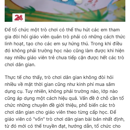
Photo
Infographic
Video
Shorts video
Để tổ chức một trò chơi có thể thu hút các em tham
gia đòi hỏi giáo viên quản trò phải có những cách thức
VTV Money
VTV Thể thao
linh hoạt, tạo cho các em sự hứng thú. Trong khi điều
đó không phải trường học nào cũng làm được khi hiện
nay nhiều giáo viên trẻ chưa tiếp cận được hết các trò
VTV Sức khoẻ
Bất động sản
chơi dân gian.
Thị trường 24h
Tấm lòng Việt
Thực tế cho thấy, trò chơi dân gian không đòi hỏi
nhiều về mặt thời gian cũng như kinh phí mua sắm
dụng cụ. Tuy nhiên, không phải trường nào, lớp nào
VTV4
Vươn mình bằng AI
cũng áp dụng một cách hiệu quả. Vấn đề ở chỗ cần tổ
chức những chuyên đề giới thiệu, phổ biến các trò
VTV9
VTV8
chơi dân gian cho giáo viên theo từng cấp học. Để
giáo viên có "vốn" trò chơi dân gian bài bản nhất định,
từ đó mới có thể truyền đạt, hướng dẫn, tổ chức cho
Liên hệ tòa soạn
English