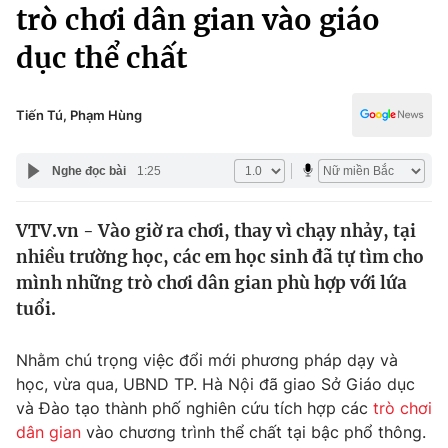
Chính trị
trò chơi dân gian vào giáo
Truyền hình
dục thể chất
Văn hóa - Giải trí
Xã hội
Y tế
Đời sống
Tiến Tú, Phạm Hùng
Pháp luật
Công nghệ
Giáo dục
Nghe đọc bài
1:25
Y tế
VTV.vn - Vào giờ ra chơi, thay vì chạy nhảy, tại
Thế giới
nhiều trường học, các em học sinh đã tự tìm cho
Tin tức
mình những trò chơi dân gian phù hợp với lứa
Kinh tế
tuổi.
Thế giới đó đây
Tài chính
Dữ liệu và đời sống
Câu chuyện quốc tế
Nhằm chú trọng việc đổi mới phương pháp dạy và
Thị trường
học, vừa qua, UBND TP. Hà Nội đã giao Sở Giáo dục
và Đào tạo thành phố nghiên cứu tích hợp các
trò chơi
Truyền hình
Góc doanh nghiệp
dân gian
vào chương trình thể chất tại bậc phổ thông.