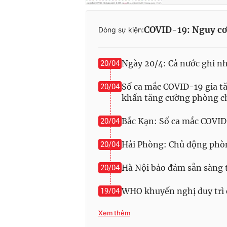
COVID-19: Nguy cơ
Dòng sự kiện:
Ngày 20/4: Cả nước ghi n
20/04
Số ca mắc COVID-19 gia tă
20/04
khẩn tăng cường phòng c
Bắc Kạn: Số ca mắc COVID-1
20/04
Hải Phòng: Chủ động phò
20/04
Hà Nội bảo đảm sẵn sàng 
20/04
WHO khuyến nghị duy trì 
19/04
Xem thêm