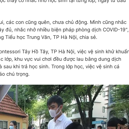
ợc thầy cô nhắc nhở học sinh tại từng lớp, ngay từ đầu
lui, các con cũng quên, chưa chủ động. Mình cũng nhắc
y đủ, nhắc nhở nhiều biện pháp phòng dịch COVID-19",
g Tiểu học Trung Văn, TP Hà Nội, chia sẻ.
ntessori Tây Hồ Tây, TP Hà Nội, việc vệ sinh khử khuẩ
 lớp, khu vực vui chơi đều được lau bằng dung dịch
 sau khi trả học sinh. Trong lớp học, việc vệ sinh cá
áo chú trọng.