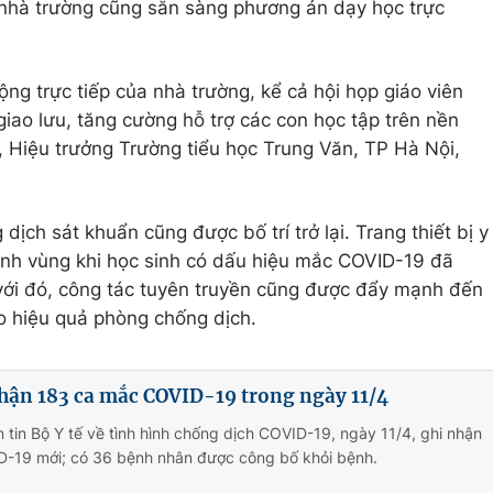
 nhà trường cũng sẵn sàng phương án dạy học trực
ng trực tiếp của nhà trường, kể cả hội họp giáo viên
iao lưu, tăng cường hỗ trợ các con học tập trên nền
 Hiệu trưởng Trường tiểu học Trung Văn, TP Hà Nội,
ịch sát khuẩn cũng được bố trí trở lại. Trang thiết bị y
anh vùng khi học sinh có dấu hiệu mắc COVID-19 đã
 với đó, công tác tuyên truyền cũng được đẩy mạnh đến
o hiệu quả phòng chống dịch.
hận 183 ca mắc COVID-19 trong ngày 11/4
 tin Bộ Y tế về tình hình chống dịch COVID-19, ngày 11/4, ghi nhận
-19 mới; có 36 bệnh nhân được công bố khỏi bệnh.