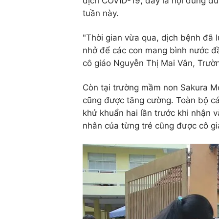
dịch COVID-19, đây là nội dung đư
tuần này.
"Thời gian vừa qua, dịch bệnh đã 
nhở để các con mang bình nước đầ
cô giáo Nguyễn Thị Mai Vân, Trườn
Còn tại trường mầm non Sakura Mo
cũng được tăng cường. Toàn bộ các
khử khuẩn hai lần trước khi nhận và
nhân của từng trẻ cũng được cô gi