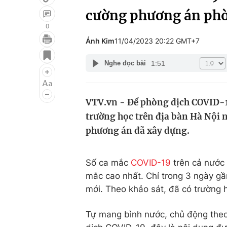
cường phương án phò
0
Ánh Kim
11/04/2023 20:22 GMT+7
Giải trí
Đời sống
1:51
Nghe đọc bài
Điện ảnh
Du lịch
Âm nhạc
Làm đẹp
VTV.vn - Để phòng dịch COVID-19
Sao
Chất lượng cuộc sốn
trường học trên địa bàn Hà Nội 
phương án đã xây dựng.
Số ca mắc
COVID-19
trên cả nước 
mắc cao nhất. Chỉ trong 3 ngày gầ
mới. Theo khảo sát, đã có trường h
Tự mang bình nước, chủ động theo