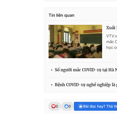
Tin liên quan
Xuất 
VTV.v
mắc C
học c
Số người mắc COVID-19 tại Hà Nộ
Bệnh COVID-19 nghề nghiệp là 
0
0
Bài đọc hay? Thả t