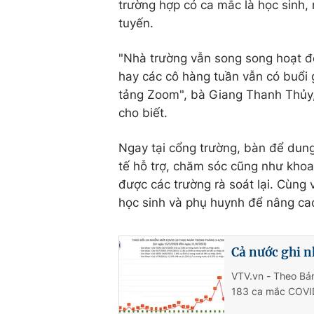
trường hợp có ca mắc là học sinh,
tuyến.
"Nhà trường vẫn song song hoạt độ
hay các cô hàng tuần vẫn có buổi g
tảng Zoom", bà Giang Thanh Thủy,
cho biết.
Ngay tại cổng trường, bàn để dung d
tế hỗ trợ, chăm sóc cũng như kho
được các trường rà soát lại. Cùng
học sinh và phụ huynh để nâng ca
Cả nước ghi n
VTV.vn - Theo Bản
183 ca mắc COVID