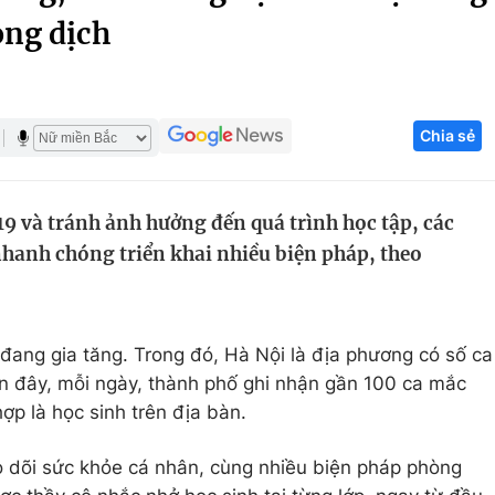
ng dịch
Góc ảnh
Giáo dục
Công nghệ
Chia sẻ
Tuyển sinh
Hitech Công ng
Học trực tuyến
Sản phẩm
 và tránh ảnh hưởng đến quá trình học tập, các
g
Thị trường
nhanh chóng triển khai nhiều biện pháp, theo
Tư vấn
đang gia tăng. Trong đó, Hà Nội là địa phương có số ca
n đây, mỗi ngày, thành phố ghi nhận gần 100 ca mắc
ợp là học sinh trên địa bàn.
 dõi sức khỏe cá nhân, cùng nhiều biện pháp phòng