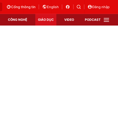
Cổng thông tin
English
Đăng nhập
CÔNG NGHỆ
GIÁO DỤC
VIDEO
PODCAST
VTV Money
VTV Thể thao
VTV Sức khoẻ
Bất động sản
Thị trường 24h
Tấm lòng Việt
Vươn mình bằng AI
VTV4
VTV8
VTV9
Lịch phát sóng
Giao lưu trực tuyến
Sự kiện