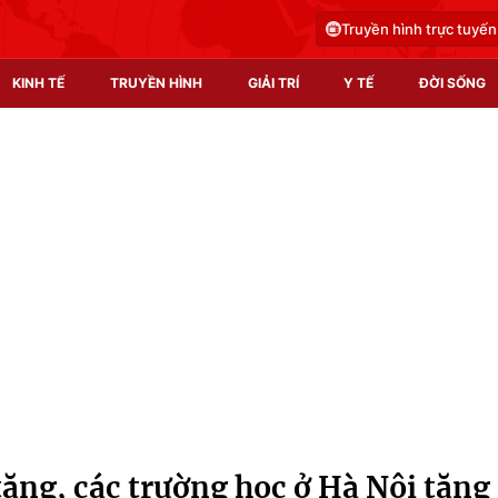
Truyền hình trực tuyến
KINH TẾ
TRUYỀN HÌNH
GIẢI TRÍ
Y TẾ
ĐỜI SỐNG
Pháp luật
Y tế
Truyền hình
Multimedia
Phim VTV
Video
Hậu trường
Shorts video
Nhân vật
Podcast
Khán giả
EMagazine
Giải sao mai
Photo
ăng, các trường học ở Hà Nội tăng
Infographic