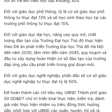
với số trẻ em theo học đạt khoảng 30%.
Photo
Infographic
Đối với giáo dục phổ thông, tỷ lệ cơ sở giáo dục phổ
thông tư thục đạt 13% và số học sinh theo học tại các
Video
Shorts video
trường phổ thông tư thục đạt 15%.
Đối với giáo dục đại học, nâng cao quy mô, chất
VTV Money
VTV Thể thao
lượng đào tạo của Trường Đại học Thủ đô thực hiện
theo Đề án phát triển Trường Đại học Thủ đô Hà Nội
VTV Sức khoẻ
Bất động sản
đến năm 2030, tầm nhìn đến năm 2045; quy hoạch và
đầu tư xây dựng hoàn thiện cơ sở đào tạo của trường
đáp ứng yêu cầu phát triển trong giai đoạn mới.
Thị trường 24h
Tấm lòng Việt
Đối với giáo dục nghề nghiệp, phấn đấu số cơ sở giáo
VTV4
Vươn mình bằng AI
dục nghề nghiệp tư thục đạt tỷ lệ 50%.
Để hoàn thành các chỉ tiêu này, UBND Thành phố giao
VTV9
VTV8
Sở GD&ĐT chủ trì triển khai thực hiện, kiểm tra, đánh
giá việc thực hiện nhiệm vụ trên; đồng thời, hướng
Liên hệ tòa soạn
English
dẫn, phối hợp với UBND các quận, huyện, thị xã rà