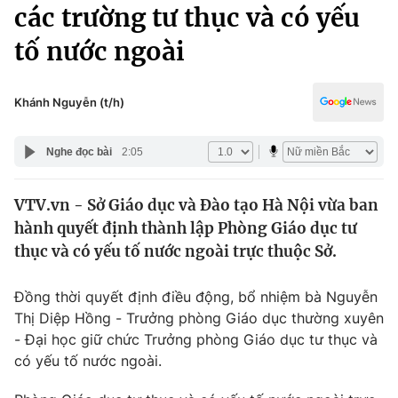
Chính trị
các trường tư thục và có yếu
Truyền hình
tố nước ngoài
Văn hóa - Giải trí
Xã hội
Y tế
Đời sống
Khánh Nguyễn (t/h)
Pháp luật
Công nghệ
Giáo dục
Nghe đọc bài
2:05
Y tế
VTV.vn - Sở Giáo dục và Đào tạo Hà Nội vừa ban
Thế giới
hành quyết định thành lập Phòng Giáo dục tư
Tin tức
thục và có yếu tố nước ngoài trực thuộc Sở.
Kinh tế
Thế giới đó đây
Đồng thời quyết định điều động, bổ nhiệm bà Nguyễn
Tài chính
Dữ liệu và đời sống
Thị Diệp Hồng - Trưởng phòng Giáo dục thường xuyên
Câu chuyện quốc tế
Thị trường
- Đại học giữ chức Trưởng phòng Giáo dục tư thục và
có yếu tố nước ngoài.
Truyền hình
Góc doanh nghiệp