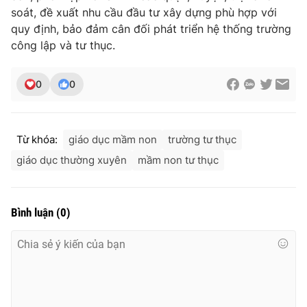
soát, đề xuất nhu cầu đầu tư xây dựng phù hợp với
quy định, bảo đảm cân đối phát triển hệ thống trường
công lập và tư thục.
THỜI BÁO VTV
0
0
Theo dõi báo trên
Từ khóa:
giáo dục mầm non
trường tư thục
giáo dục thường xuyên
mầm non tư thục
Cơ quan chủ quản:
Đài Truyền hình Việt Nam
Cơ quan báo chí:
Thời báo VTV
Giấy phép hoạt động báo in và báo điện tử số 483/GP-BTTTT
Bình luận
(
0
)
cấp ngày 29/12/2023
Tổng Biên tập:
Vũ Thanh Thủy
Phó Tổng Biên tập:
Nguyễn Thị Mỹ Hạnh, Phạm Quốc Thắng,
Nguyễn Trọng Ninh
Tổng đài VTV:
024.38 355 931 - 024.38 355 932