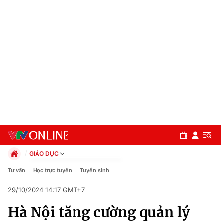
GIÁO DỤC
Chính trị
Tư vấn
Học trực tuyến
Tuyển sinh
Xã hội
29/10/2024 14:17 GMT+7
Pháp luật
Chuyên mục
Kinh tế
Hà Nội tăng cường quản lý
Thể thao