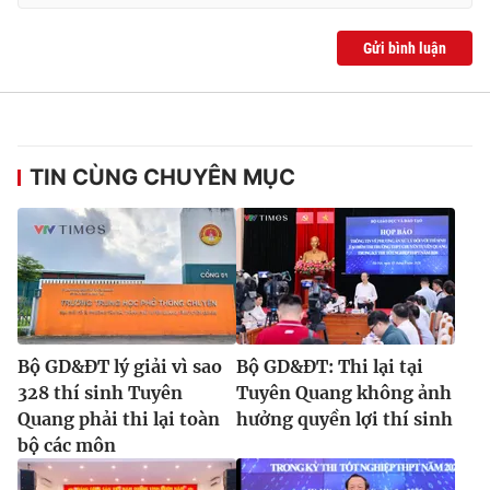
Ðiện thoại Thời báo VTV:
024.66 897 897
Email:
toasoan@vtv.vn
Gửi bình luận
Liên hệ quảng cáo:
024-7300.7108
TIN CÙNG CHUYÊN MỤC
Bộ GD&ĐT lý giải vì sao
Bộ GD&ĐT: Thi lại tại
® Cấm sao chép dưới mọi hình thức nếu không có sự chấp
328 thí sinh Tuyên
Tuyên Quang không ảnh
thuận bằng văn bản. Ghi rõ nguồn VTV.vn khi phát hành lại
Quang phải thi lại toàn
hưởng quyền lợi thí sinh
thông tin từ website này.
bộ các môn