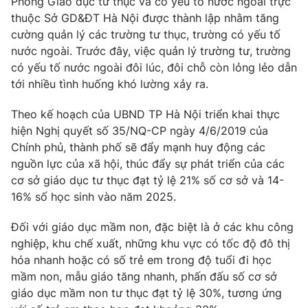
Phòng Giáo dục tư thục và có yếu tố nước ngoài trực
Phim VTV
Giải trí
thuộc Sở GD&ĐT Hà Nội được thành lập nhằm tăng
Hậu trường
cường quản lý các trường tư thục, trường có yếu tố
Điện ảnh
nước ngoài. Trước đây, việc quản lý trường tư, trường
Đời sống
Nhân vật
có yếu tố nước ngoài đôi lúc, đôi chỗ còn lỏng lẻo dẫn
Âm nhạc
Du lịch
tới nhiều tình huống khó lường xảy ra.
Khán giả
Giáo dục
Sao
Làm đẹp
Giải sao mai
Theo kế hoạch của UBND TP Hà Nội triển khai thực
Tuyển sinh
hiện Nghị quyết số 35/NQ-CP ngày 4/6/2019 của
Công nghệ
Chất lượng cuộc sống
Chính phủ, thành phố sẽ đẩy mạnh huy động các
Học trực tuyến
Hitech Công nghệ tương lai
nguồn lực của xã hội, thúc đẩy sự phát triển của các
Giao lưu trực tuyến
cơ sở giáo dục tư thục đạt tỷ lệ 21% số cơ sở và 14-
Sản phẩm
16% số học sinh vào năm 2025.
Lịch phát sóng
Thị trường
Đối với giáo dục mầm non, đặc biệt là ở các khu công
nghiệp, khu chế xuất, những khu vực có tốc độ đô thị
Tư vấn
hóa nhanh hoặc có số trẻ em trong độ tuổi đi học
Chuyên mục khác
mầm non, mẫu giáo tăng nhanh, phấn đấu số cơ sở
Emagazine
Podcast
giáo dục mầm non tư thục đạt tỷ lệ 30%, tương ứng