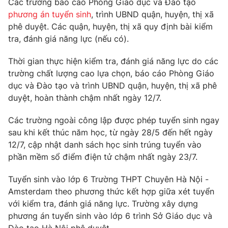
Các trường báo cáo Phòng Giáo dục và Đào tạo
phương án tuyển sinh
, trình UBND quận, huyện, thị xã
Photo
Infographic
phê duyệt. Các quận, huyện, thị xã quy định bài kiểm
tra, đánh giá năng lực (nếu có).
Video
Shorts video
Thời gian thực hiện kiểm tra, đánh giá năng lực do các
trường chất lượng cao lựa chọn, báo cáo Phòng Giáo
VTV Money
VTV Thể thao
dục và Đào tạo và trình UBND quận, huyện, thị xã phê
duyệt, hoàn thành chậm nhất ngày 12/7.
VTV Sức khoẻ
Bất động sản
Các trường ngoài công lập được phép tuyển sinh ngay
sau khi kết thúc năm học, từ ngày 28/5 đến hết ngày
Thị trường 24h
Tấm lòng Việt
12/7, cập nhật danh sách học sinh trúng tuyển vào
phần mềm sổ điểm điện tử chậm nhất ngày 23/7.
VTV4
Vươn mình bằng AI
Tuyển sinh vào lớp 6 Trường THPT Chuyên Hà Nội -
Amsterdam theo phương thức kết hợp giữa xét tuyển
VTV9
VTV8
với kiểm tra, đánh giá năng lực. Trường xây dựng
phương án tuyển sinh vào lớp 6 trình Sở Giáo dục và
Liên hệ tòa soạn
English