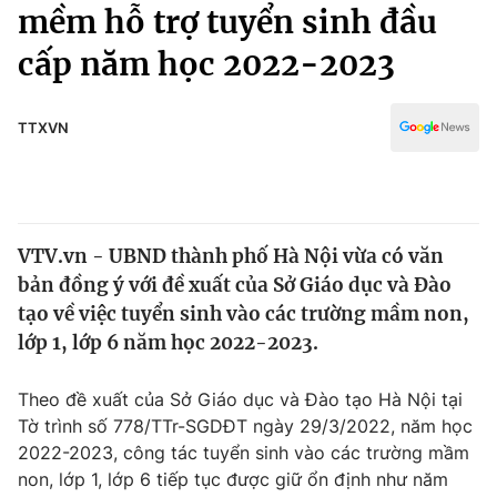
Chính trị
mềm hỗ trợ tuyển sinh đầu
Truyền hình
cấp năm học 2022-2023
Văn hóa - Giải trí
Xã hội
Y tế
Đời sống
TTXVN
Pháp luật
Công nghệ
Giáo dục
Y tế
VTV.vn - UBND thành phố Hà Nội vừa có văn
Thế giới
bản đồng ý với đề xuất của Sở Giáo dục và Đào
Tin tức
tạo về việc tuyển sinh vào các trường mầm non,
Kinh tế
lớp 1, lớp 6 năm học 2022-2023.
Thế giới đó đây
Tài chính
Dữ liệu và đời sống
Câu chuyện quốc tế
Theo đề xuất của Sở Giáo dục và Đào tạo Hà Nội tại
Thị trường
Tờ trình số 778/TTr-SGDĐT ngày 29/3/2022, năm học
2022-2023, công tác tuyển sinh vào các trường mầm
Truyền hình
Góc doanh nghiệp
non, lớp 1, lớp 6 tiếp tục được giữ ổn định như năm