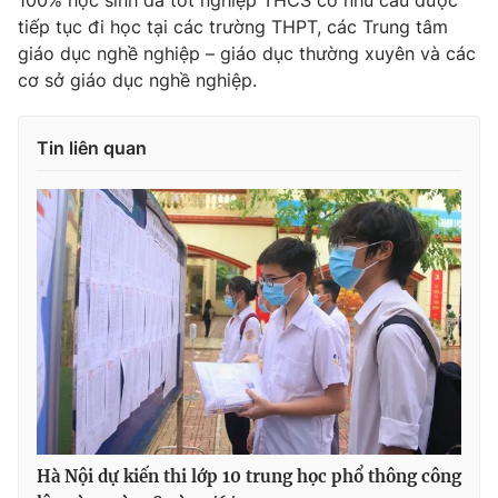
100% học sinh đã tốt nghiệp THCS có nhu cầu được
Ðiện thoại Thời báo VTV:
024.66 897 897
tiếp tục đi học tại các trường THPT, các Trung tâm
Email:
toasoan@vtv.vn
giáo dục nghề nghiệp – giáo dục thường xuyên và các
Liên hệ quảng cáo:
024-7300.7108
cơ sở giáo dục nghề nghiệp.
Tin liên quan
® Cấm sao chép dưới mọi hình thức nếu không có sự chấp
thuận bằng văn bản. Ghi rõ nguồn VTV.vn khi phát hành lại
thông tin từ website này.
Hà Nội dự kiến thi lớp 10 trung học phổ thông công