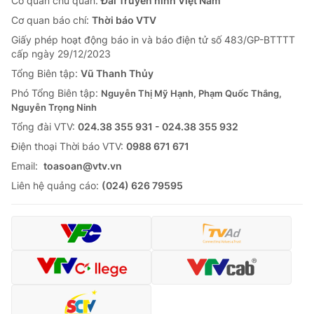
Cơ quan chủ quản:
Đài Truyền hình Việt Nam
Cơ quan báo chí:
Thời báo VTV
Giấy phép hoạt động báo in và báo điện tử số 483/GP-BTTTT
cấp ngày 29/12/2023
Tổng Biên tập:
Vũ Thanh Thủy
Phó Tổng Biên tập:
Nguyễn Thị Mỹ Hạnh, Phạm Quốc Thắng,
Nguyễn Trọng Ninh
Tổng đài VTV:
024.38 355 931 - 024.38 355 932
Ðiện thoại Thời báo VTV:
0988 671 671
Email:
toasoan@vtv.vn
Liên hệ quảng cáo:
(024) 626 79595