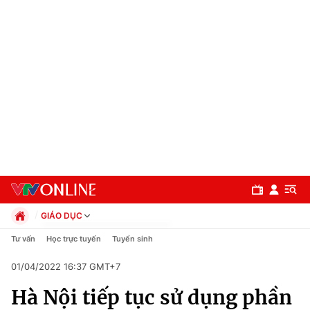
GIÁO DỤC
Chính trị
Tư vấn
Học trực tuyến
Tuyển sinh
Xã hội
01/04/2022 16:37 GMT+7
Pháp luật
Chuyên mục
Kinh tế
Hà Nội tiếp tục sử dụng phần
Thể thao