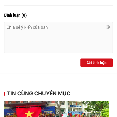
Bình luận
(
0
)
Gửi bình luận
TIN CÙNG CHUYÊN MỤC