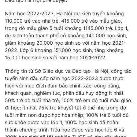
Đào tạo Hà Nội phê duyệt.
Năm học 2022-2023, Hà Nội dự kiến tuyển khoảng
110.000 trẻ vào nhà trẻ, 415.000 trẻ vào mẫu giáo,
trong đó mẫu giáo 5 tuổi khoảng 1145.000 trẻ. Lớp 1,
THỜI BÁO VTV
dự kiến toàn thành phố có khoảng 140.000 học sinh,
giảm khoảng 20.000 học sinh so với năm học 2021-
2022. Lớp 6 khoảng 151.000 học sinh, tăng khoảng
15.000 học sinh so với năm học 2021-2022.
Theo dõi báo trên
Thông tin từ Sở Giáo dục và Đào tạo Hà Nội, công tác
Cơ quan chủ quản:
Đài Truyền hình Việt Nam
tuyển sinh đầu cấp năm học 2022-2023 được thực
Cơ quan báo chí:
hiện với mục đích đảm bảo chính xác, công bằng,
Thời báo VTV
khách quan, nghiêm túc, phấn đấu huy động ít nhất
Giấy phép hoạt động báo in và báo điện tử số 483/GP-BTTTT
cấp ngày 29/12/2023
50% trẻ độ tuổi nhà trẻ, 100% trẻ em độ tuổi mẫu giáo
đi học; ít nhất 75% trẻ khuyết tật ở thể nhẹ trong độ
Tổng Biên tập:
Vũ Thanh Thủy
tuổi mầm non được học hòa nhập; 100% trẻ 6 tuổi đủ
Phó Tổng Biên tập:
Nguyễn Thị Mỹ Hạnh, Phạm Quốc Thắng,
sức khỏe được vào lớp 1; 100% học sinh đã hoàn
Nguyễn Trọng Ninh
thành chương trình Tiểu học được vào học lớp 6 và
Tổng đài VTV:
024.38 355 931 - 024.38 355 932