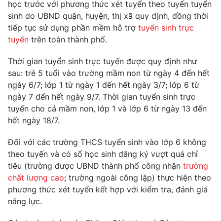
Phim VTV
học trước với phương thức xét tuyển theo tuyến tuyển
Giải trí
sinh do UBND quận, huyện, thị xã quy định, đồng thời
Hậu trường
tiếp tục sử dụng phần mềm hỗ trợ
tuyển sinh trực
Điện ảnh
Đời sống
tuyến
trên toàn thành phố.
Nhân vật
Âm nhạc
Du lịch
Thời gian tuyển sinh trực tuyến được quy định như
Khán giả
Giáo dục
Sao
sau: trẻ 5 tuổi vào trường mầm non từ ngày 4 đến hết
Làm đẹp
Giải sao mai
ngày 6/7; lớp 1 từ ngày 1 đến hết ngày 3/7; lớp 6 từ
Tuyển sinh
Công nghệ
ngày 7 đến hết ngày 9/7. Thời gian tuyển sinh trực
Chất lượng cuộc sống
Học trực tuyến
tuyến cho cả mầm non, lớp 1 và lớp 6 từ ngày 13 đến
Hitech Công nghệ tương lai
hết ngày 18/7.
Giao lưu trực tuyến
Sản phẩm
Đối với các trường THCS tuyển sinh vào lớp 6 không
Lịch phát sóng
theo tuyến và có số học sinh đăng ký vượt quá chỉ
Thị trường
tiêu (trường được UBND thành phố công nhận
trường
Tư vấn
chất lượng cao
; trường ngoài công lập) thực hiện theo
phương thức xét tuyển kết hợp với kiểm tra, đánh giá
Chuyên mục khác
năng lực.
Emagazine
Podcast