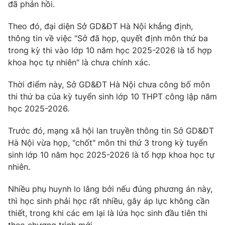
Phim VTV
đã phản hồi.
Giải trí
Hậu trường
Theo đó, đại diện Sở GD&ĐT Hà Nội khẳng định,
Điện ảnh
thông tin về việc "Sở đã họp, quyết định môn thứ ba
Đời sống
Nhân vật
trong kỳ thi vào lớp 10 năm học 2025-2026 là tổ hợp
Âm nhạc
Du lịch
khoa học tự nhiên" là chưa chính xác.
Khán giả
Giáo dục
Sao
Làm đẹp
Giải sao mai
Thời điểm này, Sở GD&ĐT Hà Nội chưa công bố môn
Tuyển sinh
thi thứ ba của kỳ tuyển sinh lớp 10 THPT công lập năm
Công nghệ
Chất lượng cuộc sống
học 2025-2026.
Học trực tuyến
Hitech Công nghệ tương lai
Giao lưu trực tuyến
Trước đó, mạng xã hội lan truyền thông tin Sở GD&ĐT
Sản phẩm
Hà Nội vừa họp, "chốt" môn thi thứ 3 trong kỳ tuyển
sinh lớp 10 năm học 2025-2026 là tổ hợp khoa học tự
Lịch phát sóng
Thị trường
nhiên.
Tư vấn
Nhiều phụ huynh lo lắng bởi nếu đúng phương án này,
Chuyên mục khác
thì học sinh phải học rất nhiều, gây áp lực không cần
Emagazine
Podcast
thiết, trong khi các em lại là lứa học sinh đầu tiên thi