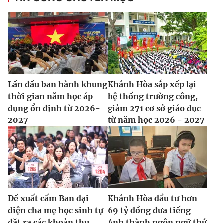
Ðiện thoại Thời báo VTV:
024.66 897 897
Email:
toasoan@vtv.vn
Liên hệ quảng cáo:
024-7300.7108
Lần đầu ban hành khung
Khánh Hòa sắp xếp lại
thời gian năm học áp
hệ thống trường công,
dụng ổn định từ 2026-
giảm 271 cơ sở giáo dục
2027
từ năm học 2026 - 2027
® Cấm sao chép dưới mọi hình thức nếu không có sự chấp
thuận bằng văn bản. Ghi rõ nguồn VTV.vn khi phát hành lại
thông tin từ website này.
Đề xuất cấm Ban đại
Khánh Hòa đầu tư hơn
diện cha mẹ học sinh tự
69 tỷ đồng đưa tiếng
đặt ra các khoản thu
Anh thành ngôn ngữ thứ