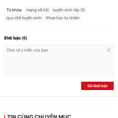
Từ khóa:
mạng xã hội
tuyển sinh lớp 10
quy chế tuyển sinh
Khoa học tự nhiên
THỜI BÁO VTV
Bình luận
(
0
)
Theo dõi báo trên
Cơ quan chủ quản:
Đài Truyền hình Việt Nam
Cơ quan báo chí:
Thời báo VTV
Giấy phép hoạt động báo in và báo điện tử số 483/GP-BTTTT
cấp ngày 29/12/2023
Gửi bình luận
Tổng Biên tập:
Vũ Thanh Thủy
Phó Tổng Biên tập:
Nguyễn Thị Mỹ Hạnh, Phạm Quốc Thắng,
Nguyễn Trọng Ninh
Tổng đài VTV:
024.38 355 931 - 024.38 355 932
TIN CÙNG CHUYÊN MỤC