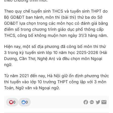
theo chương trình mới.
Photo
Infographic
Theo quy chế tuyển sinh THCS và tuyển sinh THPT do
Bộ GD&ĐT ban hành, môn thi (bài thi) thứ ba do Sở
Video
Shorts video
GD&ĐT lựa chọn trong các môn học có đánh giá bằng
điểm số trong chương trình giáo dục phổ thông cấp
THCS, công bố không muộn hơn ngày 31/3 hàng năm.
VTV Money
VTV Thể thao
Hiện nay, một số địa phương đã công bố môn thi thứ
VTV Sức khoẻ
Bất động sản
3 trong kỳ tuyển sinh lớp 10 năm học 2025-2026 (Hải
Dương, Cần Thơ, Nghệ An) và đều chọn môn Ngoại
ngữ.
Thị trường 24h
Tấm lòng Việt
Từ năm 2021 đến nay, Hà Nội giữ ổn định phương thức
VTV4
Vươn mình bằng AI
thi tuyển vào lớp 10 trường THPT công lập với 3 môn
Toán, Ngữ văn và Ngoại ngữ.
VTV9
VTV8
0
0
Liên hệ tòa soạn
English