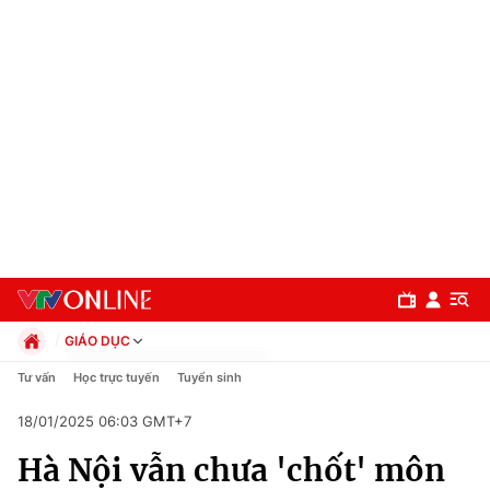
GIÁO DỤC
Chính trị
Tư vấn
Học trực tuyến
Tuyển sinh
Xã hội
18/01/2025 06:03 GMT+7
Pháp luật
Chuyên mục
Kinh tế
Hà Nội vẫn chưa 'chốt' môn
Thể thao