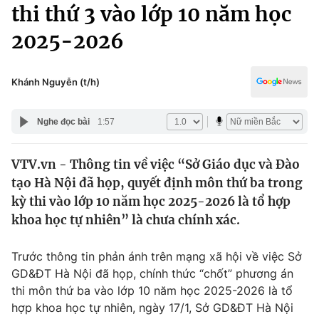
Chính trị
thi thứ 3 vào lớp 10 năm học
Truyền hình
2025-2026
Văn hóa - Giải trí
Xã hội
Y tế
Đời sống
Khánh Nguyễn (t/h)
Pháp luật
Công nghệ
Giáo dục
Nghe đọc bài
1:57
Y tế
VTV.vn - Thông tin về việc “Sở Giáo dục và Đào
Thế giới
tạo Hà Nội đã họp, quyết định môn thứ ba trong
Tin tức
kỳ thi vào lớp 10 năm học 2025-2026 là tổ hợp
Kinh tế
khoa học tự nhiên” là chưa chính xác.
Thế giới đó đây
Tài chính
Dữ liệu và đời sống
Câu chuyện quốc tế
Trước thông tin phản ánh trên mạng xã hội về việc Sở
Thị trường
GD&ĐT Hà Nội đã họp, chính thức “chốt” phương án
thi môn thứ ba vào lớp 10 năm học 2025-2026 là tổ
Truyền hình
Góc doanh nghiệp
hợp khoa học tự nhiên, ngày 17/1, Sở GD&ĐT Hà Nội