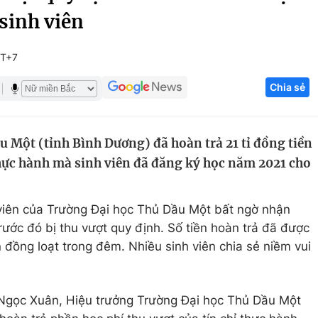
sinh viên
Góc ảnh
MT+7
Giáo dục
Công nghệ
Chia sẻ
Tuyển sinh
Hitech Công ng
Học trực tuyến
Sản phẩm
 Một (tỉnh Bình Dương) đã hoàn trả 21 tỉ đồng tiền
g
Thị trường
 thực hành mà sinh viên đã đăng ký học năm 2021 cho
Tư vấn
h viên của Trường Đại học Thủ Dầu Một bất ngờ nhận
rước đó bị thu vượt quy định. Số tiền hoàn trả đã được
 đồng loạt trong đêm. Nhiều sinh viên chia sẻ niềm vui
n Ngọc Xuân, Hiệu trưởng Trường Đại học Thủ Dầu Một