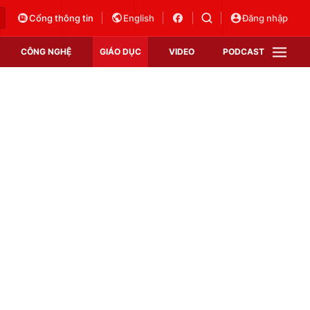
Cổng thông tin
English
Đăng nhập
CÔNG NGHỆ
GIÁO DỤC
VIDEO
PODCAST
VTV Money
VTV Thể thao
VTV Sức khoẻ
Bất động sản
Thị trường 24h
Tấm lòng Việt
Vươn mình bằng AI
VTV4
VTV8
VTV9
Lịch phát sóng
Giao lưu trực tuyến
Sự kiện