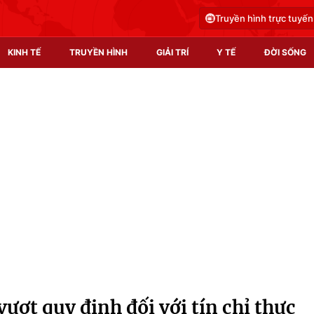
Truyền hình trực tuyến
KINH TẾ
TRUYỀN HÌNH
GIẢI TRÍ
Y TẾ
ĐỜI SỐNG
Pháp luật
Y tế
Truyền hình
Multimedia
Phim VTV
Video
Hậu trường
Shorts video
Nhân vật
Podcast
Khán giả
EMagazine
Giải sao mai
Photo
vượt quy định đối với tín chỉ thực
Infographic