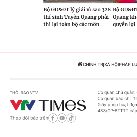
Bộ GD&ĐT lý giải vì sao 328
Bộ GD&ĐT:
thí sinh Tuyên Quang phải
Quang kh
thi lại toàn bộ các môn
quyền lợi
CHÍNH TRỊ
XÃ HỘI
PHÁP L
Cơ quan chủ quản:
THỜI BÁO VTV
Cơ quan báo chí:
T
Giấy phép hoạt độn
483/GP-BTTTT cấp
Theo dõi báo trên