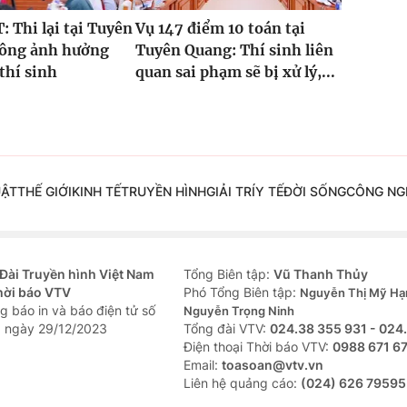
 Thi lại tại Tuyên
Vụ 147 điểm 10 toán tại
ông ảnh hưởng
Tuyên Quang: Thí sinh liên
 thí sinh
quan sai phạm sẽ bị xử lý,...
UẬT
THẾ GIỚI
KINH TẾ
TRUYỀN HÌNH
GIẢI TRÍ
Y TẾ
ĐỜI SỐNG
CÔNG NG
Đài Truyền hình Việt Nam
Tổng Biên tập:
Vũ Thanh Thủy
hời báo VTV
Phó Tổng Biên tập:
Nguyễn Thị Mỹ Hạ
g báo in và báo điện tử số
Nguyễn Trọng Ninh
 ngày 29/12/2023
Tổng đài VTV:
024.38 355 931 - 024
Ðiện thoại Thời báo VTV:
0988 671 6
Email:
toasoan@vtv.vn
Liên hệ quảng cáo:
(024) 626 79595