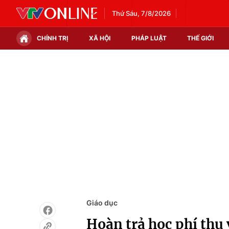
Thứ Sáu, 7/8/2026
CHÍNH TRỊ
XÃ HỘI
PHÁP LUẬT
THẾ GIỚI
Chính trị
Xã hội
Thế giới
Kinh tế
Tin tức
Tài chính
Thế giới đó đây
Thị trường
Câu chuyện quốc tế
Góc doanh nghiệp
Dữ liệu và đời sống
Giáo dục
Hoàn trả học phí thu 