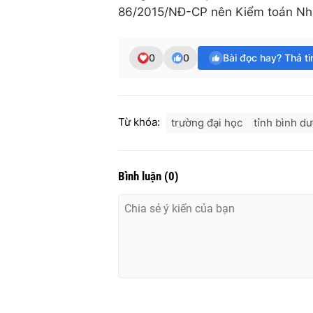
86/2015/NĐ-CP nên Kiểm toán Nhà 
0
0
Bài đọc hay? Thả t
Từ khóa:
trường đại học
tỉnh bình d
Bình luận
(
0
)