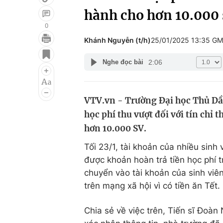
hành cho hơn 10.000 
0
Khánh Nguyễn (t/h)
25/01/2025 13:35 G
Giải trí
Đời sống
2:06
Nghe đọc bài
Điện ảnh
Du lịch
Âm nhạc
Làm đẹp
VTV.vn - Trường Đại học Thủ Dầu
Sao
Chất lượng cuộc sốn
học phí thu vượt đối với tín chỉ
hơn 10.000 SV.
Tối 23/1, tài khoản của nhiều sin
được khoản hoàn trả tiền học phí t
chuyển vào tài khoản của sinh viên
trên mạng xã hội vì có tiền ăn Tết.
Chia sẻ về việc trên, Tiến sĩ Đoà