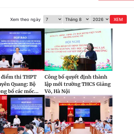
Xem theo ngày
XEM
ại điểm thi THPT
Công bố quyết định thành
uyên Quang: Bộ
lập mới trường THCS Giảng
g bố các mốc...
Võ, Hà Nội