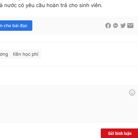
nước có yêu cầu hoàn trả cho sinh viên.
im cho bài đọc
ương
tiền học phí
Gửi bình luận