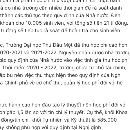
hoàn trả phần học phí thu vượt của tín chỉ thực hành
là do nhà trường cần nhiều thời gian để rà soát danh
n thành các thủ tục theo quy định của Nhà nước. Đến
khoản cho 10.005 sinh viên, với tổng số tiền 21 tỉ đồng.
à trường sẽ tiếp tục rà soát để hoàn trả cho sinh viên.
c, Trường Đại học Thủ Dầu Một đã thu học phí cao hơn
2020-2021 và 2021-2022. Nguyên nhân được nhà trườn
 các quy định của Nhà nước vào việc tính giá thu học phí
t. Thời điểm 2020 - 2022, trường chưa tự chủ tài chính,
ấp bù nên việc thu thực hiện theo quy định của Nghị
Chính phủ về cơ chế thu, quản lý học phí đối với hệ
hực hành cao hơn đào tạo lý thuyết nên học phí đối với
n gấp 1,5 lần so với tín chỉ lý thuyết. Cụ thể, khối Khoa
 đồng/tín chỉ, khối Tự nhiên và Kỹ thuật là 585.000
y không phù hợp với quy định tại Nghị đ̣ịnh