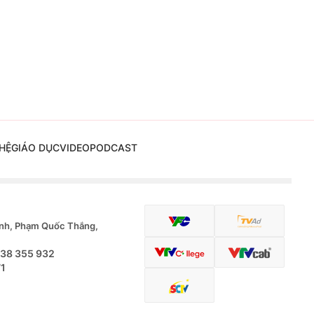
HỆ
GIÁO DỤC
VIDEO
PODCAST
nh, Phạm Quốc Thắng,
.38 355 932
71