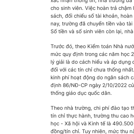
xác nhận thông tin, nhà trường đã 
cho sinh viên. Việc hoàn trả chậm 
sách, đối chiếu số tài khoản, hoà
nay, trường đã chuyển tiền vào tài 
Số tiền và số sinh viên còn lại, nh
Trước đó, theo Kiểm toán Nhà nướ
mức quy định trong các năm học 
lý giải là do cách hiểu và áp dụng
đối với các tín chỉ chưa thống nhấ
kinh phí hoạt động do ngân sách c
định 86/NĐ-CP ngày 2/10/2022 của 
thống giáo dục quốc dân.
Theo nhà trường, chi phí đào tạo t
tín chỉ thực hành, trường thu cao hơ
học - Xã hội và Kinh tế là 490.500
đồng/tín chỉ. Tuy nhiên, mức thu nà