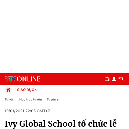
GIÁO DỤC
Chính trị
Tư vấn
Học trực tuyến
Tuyển sinh
Xã hội
10/01/2021 22:06 GMT+7
Pháp luật
Chuyên mục
Kinh tế
Ivy Global School tổ chức lễ
Thể thao