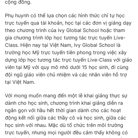
Phim VTV
cộng đồng.
Giải trí
Hậu trường
Phụ huynh có thể lựa chọn các hình thức chỉ tự học
Điện ảnh
trực tuyến qua tài khoản, học tại các đơn vị giảng dạy
Đời sống
Nhân vật
theo chương trình của Ivy Global School hoặc tham
Âm nhạc
Du lịch
gia chương trình lớp học tương tác trực tuyến Live-
Khán giả
Giáo dục
Sao
Class. Hiện nay tại Việt Nam, Ivy Global School là
Làm đẹp
Giải sao mai
trường học Mỹ trực tuyến tiên phong trong việc xây
Tuyển sinh
dựng lớp học tương tác trực tuyến Live-Class với giáo
Công nghệ
Chất lượng cuộc sống
viên tại Mỹ với quy mô nhỏ dưới 15 học sinh, đi cùng
Học trực tuyến
Hitech Công nghệ tương lai
đội ngũ giáo viên chủ nhiệm và các nhân viên hỗ trợ
Giao lưu trực tuyến
tại Việt Nam.
Sản phẩm
Với mong muốn mang đến một lễ khai giảng thực sự
Lịch phát sóng
Thị trường
dành cho học sinh, chương trình khai giảng diễn ra
Tư vấn
ngắn gọn với hầu hết thời gian dành cho các hoạt
động kết nối giữa các thầy cô và học sinh, giữa các
Chuyên mục khác
học sinh với nhau. Mặc dù tổ chức trên môi trường
Emagazine
Podcast
trực tuyến, nhưng mọi người đều cảm thấy không có