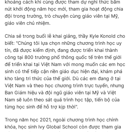
khoảng cách khi cùng được tham dự nghi thức bấm
nút khởi động năm học mới, tham gia hoạt động chia
Photo
Infographic
đội trong trường, trò chuyện cùng giáo viên tại Mỹ,
giáo viên chủ nhiệm.
Video
Shorts video
Chia sẻ trong buổi lễ khai giảng, thầy Kyle Konold cho
biết: "Chúng tôi lựa chọn những chương trình học uy
VTV Money
VTV Thể thao
tín, đã được kiểm định, đang được triển khai thành
công tại 800 trường phổ thông quốc tế trên thế giới
VTV Sức khoẻ
Bất động sản
để triển khai tại Việt Nam với mong muốn các em học
sinh có thể tiếp cận nền giáo dục hiện đại, khám phá
Thị trường 24h
Tấm lòng Việt
kho tàng tri thức của thế giới. Dù các em đang ở tại
Việt Nam và theo học chương trình trực tuyến, nhưng
Ban Giám hiệu và đội ngũ giáo viên tại Mỹ và Việt
VTV4
Vươn mình bằng AI
Nam sẽ luôn theo sát quá trình học tập, tiến bộ của
từng học sinh để hỗ trợ kịp thời".
VTV9
VTV8
Trong năm học 2021, ngoài chương trình học chính
khóa, học sinh Ivy Global School còn được tham gia
Liên hệ tòa soạn
English