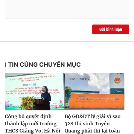
Ðiện thoại Thời báo VTV:
024.66 897 897
Email:
toasoan@vtv.vn
Liên hệ quảng cáo:
024-7300.7108
Gửi bình luận
TIN CÙNG CHUYÊN MỤC
® Cấm sao chép dưới mọi hình thức nếu không có sự chấp
thuận bằng văn bản. Ghi rõ nguồn VTV.vn khi phát hành lại
Công bố quyết định
Bộ GD&ĐT lý giải vì sao
thông tin từ website này.
thành lập mới trường
328 thí sinh Tuyên
THCS Giảng Võ, Hà Nội
Quang phải thi lại toàn