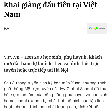
Chính trị
khai giảng đầu tiên tại Việt
Truyền hình
Nam
Văn hóa - Giải trí
Xã hội
Y tế
Đời sống
P.V
Pháp luật
Công nghệ
Giáo dục
Y tế
VTV.vn - Hơn 200 học sinh, phụ huynh, khách
Thế giới
mời đã tham dự buổi lễ theo cả hình thức trực
Tin tức
tuyến hoặc trực tiếp tại Hà Nội.
Kinh tế
Thế giới đó đây
Sau 3 tháng tuyển sinh kỳ học mùa Xuân, chương trình
Tài chính
Dữ liệu và đời sống
phổ thông Mỹ trực tuyến của Ivy Global School đã thu
Câu chuyện quốc tế
Thị trường
hút sự quan tâm của cộng đồng phụ huynh và học sinh
homeschool (tự học tại nhà) bởi mô hình học tập linh
Truyền hình
Góc doanh nghiệp
hoạt, chương trình học chất lượng cao, tính kết nối