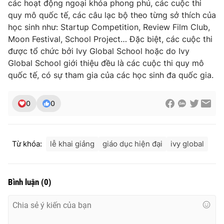
các hoạt động ngoại khóa phong phú, các cuộc thi
quy mô quốc tế, các câu lạc bộ theo từng sở thích của
học sinh như: Startup Competition, Review Film Club,
Moon Festival, School Project… Đặc biệt, các cuộc thi
THỜI BÁO VTV
được tổ chức bởi Ivy Global School hoặc do Ivy
Global School giới thiệu đều là các cuộc thi quy mô
quốc tế, có sự tham gia của các học sinh đa quốc gia.
Theo dõi báo trên
0
0
Cơ quan chủ quản:
Đài Truyền hình Việt Nam
Cơ quan báo chí:
Thời báo VTV
Từ khóa:
lễ khai giảng
giáo dục hiện đại
ivy global
Giấy phép hoạt động báo in và báo điện tử số 483/GP-BTTTT
cấp ngày 29/12/2023
Tổng Biên tập:
Vũ Thanh Thủy
Bình luận
(
0
)
Phó Tổng Biên tập:
Nguyễn Thị Mỹ Hạnh, Phạm Quốc Thắng,
Nguyễn Trọng Ninh
Tổng đài VTV:
024.38 355 931 - 024.38 355 932