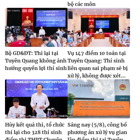
bộ các môn
Bộ GD&ĐT: Thi lại tại
Vụ 147 điểm 10 toán tại
Tuyên Quang không ảnh
Tuyên Quang: Thí sinh
hưởng quyền lợi thí sinh
liên quan sai phạm sẽ bị
xử lý, không được xét...
Hủy kết quả thi, tổ chức
Sáng nay (5/8), công bố
thi lại cho 328 thí sinh
phương án xử lý vụ gian
điểm thi THPT Chuyên
lận điểm thi tại Tuyên