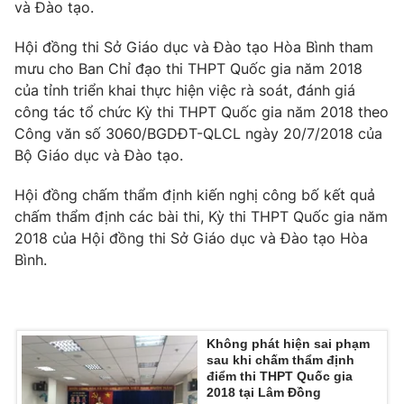
và Đào tạo.
Hội đồng thi Sở Giáo dục và Đào tạo Hòa Bình tham
mưu cho Ban Chỉ đạo thi THPT Quốc gia năm 2018
THỜI BÁO VTV
của tỉnh triển khai thực hiện việc rà soát, đánh giá
công tác tổ chức Kỳ thi THPT Quốc gia năm 2018 theo
Công văn số 3060/BGDĐT-QLCL ngày 20/7/2018 của
Bộ Giáo dục và Đào tạo.
Theo dõi báo trên
Hội đồng chấm thẩm định kiến nghị công bố kết quả
chấm thẩm định các bài thi, Kỳ thi THPT Quốc gia năm
Cơ quan chủ quản:
Đài Truyền hình Việt Nam
2018 của Hội đồng thi Sở Giáo dục và Đào tạo Hòa
Cơ quan báo chí:
Thời báo VTV
Bình.
Giấy phép hoạt động báo in và báo điện tử số 483/GP-BTTTT
cấp ngày 29/12/2023
Tổng Biên tập:
Vũ Thanh Thủy
Không phát hiện sai phạm
Phó Tổng Biên tập:
Nguyễn Thị Mỹ Hạnh, Phạm Quốc Thắng,
sau khi chấm thẩm định
Nguyễn Trọng Ninh
điểm thi THPT Quốc gia
Tổng đài VTV:
024.38 355 931 - 024.38 355 932
2018 tại Lâm Đồng