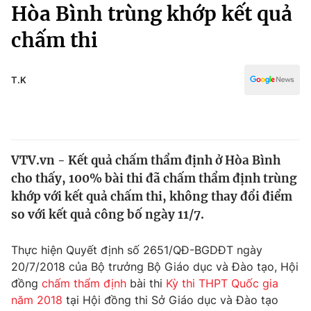
Chính trị
Hòa Bình trùng khớp kết quả
Truyền hình
chấm thi
Văn hóa - Giải trí
Xã hội
Y tế
Đời sống
T.K
Pháp luật
Công nghệ
Giáo dục
Y tế
VTV.vn - Kết quả chấm thẩm định ở Hòa Bình
Thế giới
cho thấy, 100% bài thi đã chấm thẩm định trùng
Tin tức
khớp với kết quả chấm thi, không thay đổi điểm
Kinh tế
so với kết quả công bố ngày 11/7.
Thế giới đó đây
Tài chính
Dữ liệu và đời sống
Câu chuyện quốc tế
Thực hiện Quyết định số 2651/QĐ-BGDĐT ngày
Thị trường
20/7/2018 của Bộ trưởng Bộ Giáo dục và Đào tạo, Hội
đồng
chấm thẩm định
bài thi
Kỳ thi THPT Quốc gia
Truyền hình
Góc doanh nghiệp
năm 2018
tại Hội đồng thi Sở Giáo dục và Đào tạo