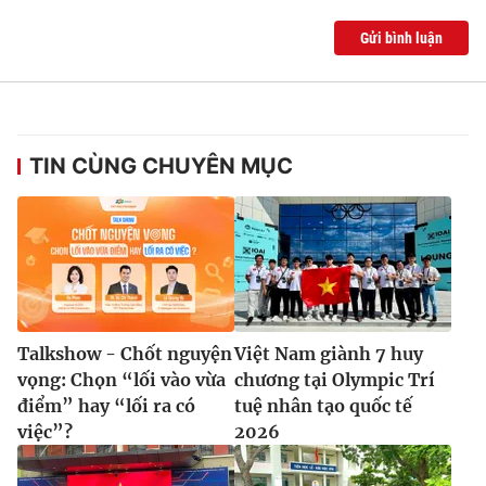
Gửi bình luận
TIN CÙNG CHUYÊN MỤC
Talkshow - Chốt nguyện
Việt Nam giành 7 huy
vọng: Chọn “lối vào vừa
chương tại Olympic Trí
điểm” hay “lối ra có
tuệ nhân tạo quốc tế
việc”?
2026