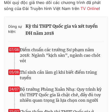
Mời quý độc giả theo dõi các chương trình đã phát
sóng của Đài Truyền hình Việt Nam trên
TV Online
!
Kỳ thi THPT Quốc gia và xét tuyển
Dòng sự
kiện:
ĐH năm 2018
Điểm chuẩn các trường Sư phạm năm
07/08
2018: Ngành “kịch sàn”, ngành cao chót
vót
Thí sinh cần làm gì khi biết điểm trúng
05/08
tuyển
Bộ trưởng Phùng Xuân Nhạ: Quy trình kỳ
24/07
thi THPT Quốc gia là chặt chẽ, đầy đủ tuy
nhiên quan trọng là lựa chọn con người
Chấm thẩm định thi THPT Quốc gia ở
22/07