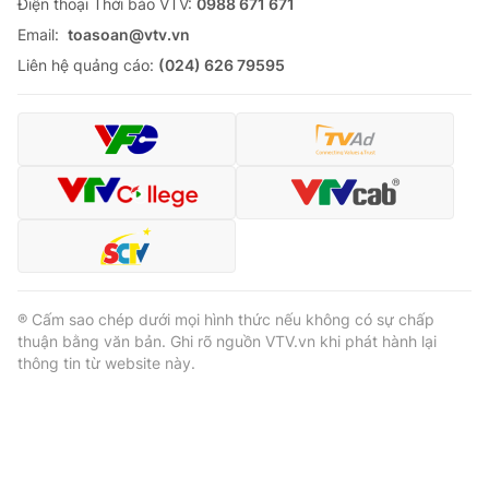
Ðiện thoại Thời báo VTV:
0988 671 671
Email:
toasoan@vtv.vn
Liên hệ quảng cáo:
(024) 626 79595
® Cấm sao chép dưới mọi hình thức nếu không có sự chấp
thuận bằng văn bản. Ghi rõ nguồn VTV.vn khi phát hành lại
thông tin từ website này.