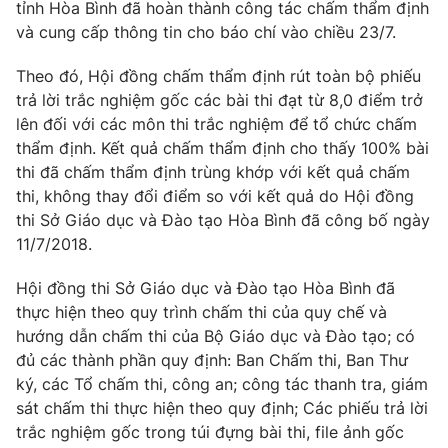
Phim VTV
tỉnh Hòa Bình đã hoàn thành công tác chấm thẩm định
Giải trí
và cung cấp thông tin cho báo chí vào chiều 23/7.
Hậu trường
Điện ảnh
Theo đó, Hội đồng chấm thẩm định rút toàn bộ phiếu
Đời sống
Nhân vật
trả lời trắc nghiệm gốc các bài thi đạt từ 8,0 điểm trở
Âm nhạc
Du lịch
lên đối với các môn thi trắc nghiệm để tổ chức chấm
Khán giả
Giáo dục
Sao
thẩm định. Kết quả chấm thẩm định cho thấy 100% bài
Làm đẹp
Giải sao mai
thi đã chấm thẩm định trùng khớp với kết quả chấm
Tuyển sinh
Công nghệ
thi, không thay đổi điểm so với kết quả do Hội đồng
Chất lượng cuộc sống
Học trực tuyến
thi Sở Giáo dục và Đào tạo Hòa Bình đã công bố ngày
Hitech Công nghệ tương lai
11/7/2018.
Giao lưu trực tuyến
Sản phẩm
Hội đồng thi Sở Giáo dục và Đào tạo Hòa Bình đã
Lịch phát sóng
thực hiện theo quy trình chấm thi của quy chế và
Thị trường
hướng dẫn chấm thi của Bộ Giáo dục và Đào tạo; có
Tư vấn
đủ các thành phần quy định: Ban Chấm thi, Ban Thư
ký, các Tổ chấm thi, công an; công tác thanh tra, giám
Chuyên mục khác
sát chấm thi thực hiện theo quy định; Các phiếu trả lời
Emagazine
Podcast
trắc nghiệm gốc trong túi đựng bài thi, file ảnh gốc