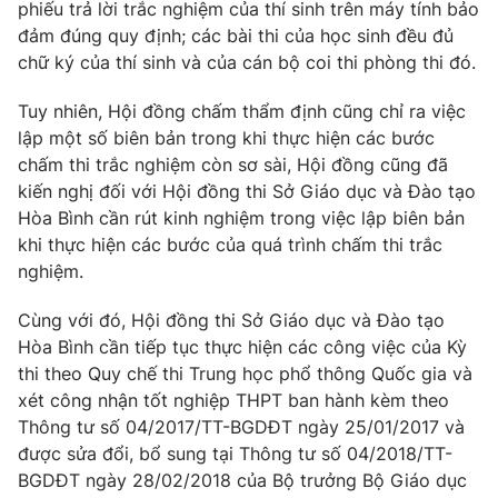
phiếu trả lời trắc nghiệm của thí sinh trên máy tính bảo
Photo
đảm đúng quy định; các bài thi của học sinh đều đủ
Infographic
chữ ký của thí sinh và của cán bộ coi thi phòng thi đó.
Video
Shorts video
Tuy nhiên, Hội đồng chấm thẩm định cũng chỉ ra việc
lập một số biên bản trong khi thực hiện các bước
VTV Money
chấm thi trắc nghiệm còn sơ sài, Hội đồng cũng đã
VTV Thể thao
kiến nghị đối với Hội đồng thi Sở Giáo dục và Đào tạo
Hòa Bình cần rút kinh nghiệm trong việc lập biên bản
VTV Sức khoẻ
Bất động sản
khi thực hiện các bước của quá trình chấm thi trắc
nghiệm.
Thị trường 24h
Tấm lòng Việt
Cùng với đó, Hội đồng thi Sở Giáo dục và Đào tạo
Hòa Bình cần tiếp tục thực hiện các công việc của Kỳ
VTV4
Vươn mình bằng AI
thi theo Quy chế thi Trung học phổ thông Quốc gia và
xét công nhận tốt nghiệp THPT ban hành kèm theo
VTV9
VTV8
Thông tư số 04/2017/TT-BGDĐT ngày 25/01/2017 và
được sửa đổi, bổ sung tại Thông tư số 04/2018/TT-
BGDĐT ngày 28/02/2018 của Bộ trưởng Bộ Giáo dục
Liên hệ tòa soạn
English