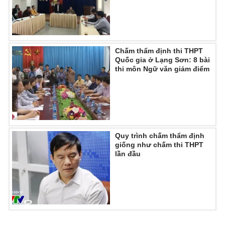
Ðiện thoại Thời báo VTV:
024.66 897 897
Email:
toasoan@vtv.vn
Liên hệ quảng cáo:
024-7300.7108
Chấm thẩm định thi THPT
Quốc gia ở Lạng Sơn: 8 bài
thi môn Ngữ văn giảm điểm
Quy trình chấm thẩm định
giống như chấm thi THPT
lần đầu
® Cấm sao chép dưới mọi hình thức nếu không có sự chấp
thuận bằng văn bản. Ghi rõ nguồn VTV.vn khi phát hành lại
thông tin từ website này.