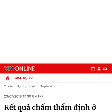
GIÁO DỤC
Chính trị
Tư vấn
Học trực tuyến
Tuyển sinh
Xã hội
23/07/2018 17:30 GMT+7
Pháp luật
Chuyên mục
Kinh tế
Kết quả chấm thẩm định ở
Thể thao