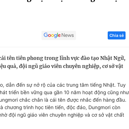
Góc ảnh
Giáo dục
Công nghệ
Chia sẻ
Tuyển sinh
Hitech Công ng
Học trực tuyến
Sản phẩm
i tên tiên phong trong lĩnh vực đào tạo Nhật Ngữ,
g
Thị trường
iệu quả, đội ngũ giáo viên chuyên nghiệp, cơ sở vật
Tư vấn
o, dẫn đến sự nở rộ của các trung tâm tiếng Nhật. Tuy
 phát triển bền vững qua gần 10 năm hoạt động cũng như
Dungmori chắc chắn là cái tên được nhắc đến hàng đầu.
 chương trình học tiên tiến, độc đáo, Dungmori còn
nhờ đội ngũ giáo viên chuyên nghiệp và cơ sở vật chất