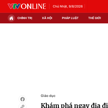
Chủ Nhật, 9/8/2026
CHÍNH TRỊ
XÃ HỘI
PHÁP LUẬT
THẾ GIỚI
Chính trị
Xã hội
Thế giới
Kinh tế
Tin tức
Tài chính
Thế giới đó đây
Thị trường
Câu chuyện quốc tế
Góc doanh nghiệp
Dữ liệu và đời sống
Giáo dục
Khám phá ngay địa đ