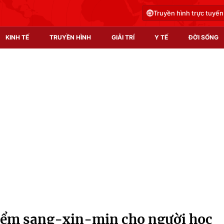
Truyền hình trực tuyến
KINH TẾ
TRUYỀN HÌNH
GIẢI TRÍ
Y TẾ
ĐỜI SỐNG
Pháp luật
Y tế
Truyền hình
Multimedia
Phim VTV
Video
Hậu trường
Shorts video
Nhân vật
Podcast
Khán giả
EMagazine
Giải sao mai
Photo
iểm sang-xịn-mịn cho người học
Infographic