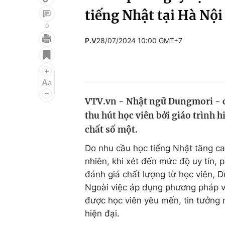
tiếng Nhật tại Hà Nội
0
P.V
28/07/2024 10:00 GMT+7
Giải trí
Đời sống
Điện ảnh
Du lịch
Âm nhạc
Làm đẹp
VTV.vn - Nhật ngữ Dungmori - cá
Sao
Chất lượng cuộc sốn
thu hút học viên bởi giáo trình h
chất số một.
Do nhu cầu học tiếng Nhật tăng ca
nhiên, khi xét đến mức độ uy tín,
đánh giá chất lượng từ học viên, 
Ngoài việc áp dụng phương pháp và
được học viên yêu mến, tin tưởng 
hiện đại.