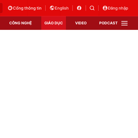
Cổng thông tin
English
Đăng nhập
CÔNG NGHỆ
GIÁO DỤC
VIDEO
PODCAST
VTV Money
VTV Thể thao
VTV Sức khoẻ
Bất động sản
Thị trường 24h
Tấm lòng Việt
Vươn mình bằng AI
VTV4
VTV8
VTV9
Lịch phát sóng
Giao lưu trực tuyến
Sự kiện