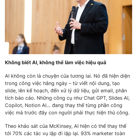
Phim VTV
Giải trí
Hậu trường
Điện ảnh
Đời sống
Nhân vật
Âm nhạc
Du lịch
Khán giả
Giáo dục
Sao
Làm đẹp
Giải sao mai
Tuyển sinh
Công nghệ
Chất lượng cuộc sống
Không biết AI, không thể làm việc hiệu quả
Học trực tuyến
Hitech Công nghệ tương lai
AI không còn là chuyện của tương lai. Nó đã hiện diện
Giao lưu trực tuyến
trong công việc hằng ngày – từ viết nội dung, tạo
Sản phẩm
slide, lên kế hoạch, đến xử lý dữ liệu, gửi email, phân
Lịch phát sóng
Thị trường
tích báo cáo. Những công cụ như Chat GPT, Slides AI,
Copilot, Notion AI… đang thay thế từng phần công
Tư vấn
việc mà trước đây con người phải thực hiện thủ công.
Chuyên mục khác
Theo khảo sát của McKinsey, AI hiện có thể thay thế
Emagazine
Podcast
tới 70% các tác vụ lặp đi lặp lại. 93% marketer toàn