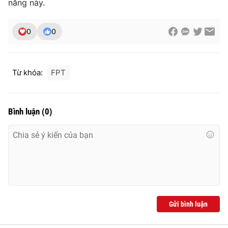
năng này.
0
0
Từ khóa:
FPT
Bình luận
(
0
)
Gửi bình luận