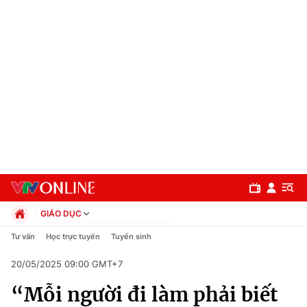
GIÁO DỤC
Chính trị
Tư vấn
Học trực tuyến
Tuyển sinh
Xã hội
20/05/2025 09:00 GMT+7
Pháp luật
Chuyên mục
Kinh tế
“Mỗi người đi làm phải biết
Thể thao