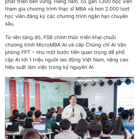
phát triển bền vững. Hàng năm, có gần 1.300 học viên
tham gia chương trình thạc sĩ MBA và hơn 2.000 lượt
học viên đăng ký các chương trình ngắn hạn chuyên
sâu.
THỜI BÁO VTV
Từ nền tảng đó, FSB chính thức triển khai chuỗi
chương trình MicroMBA AI và cấp Chứng chỉ AI Văn
Theo dõi báo trên
phòng FPT – như một bước tiến quan trọng để phổ
cập AI tới 1 triệu người lao động Việt Nam, nâng cao
Cơ quan chủ quản:
Đài Truyền hình Việt Nam
hiệu suất làm việc trong kỷ nguyên AI.
Cơ quan báo chí:
Thời báo VTV
Giấy phép hoạt động báo in và báo điện tử số 483/GP-BTTTT
cấp ngày 29/12/2023
Tổng Biên tập:
Vũ Thanh Thủy
Phó Tổng Biên tập:
Nguyễn Thị Mỹ Hạnh, Phạm Quốc Thắng,
Nguyễn Trọng Ninh
Tổng đài VTV:
024.38 355 931 - 024.38 355 932
Ðiện thoại Thời báo VTV:
024.66 897 897