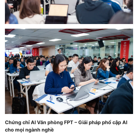
Email:
toasoan@vtv.vn
Liên hệ quảng cáo:
024-7300.7108
® Cấm sao chép dưới mọi hình thức nếu không có sự chấp
thuận bằng văn bản. Ghi rõ nguồn VTV.vn khi phát hành lại
thông tin từ website này.
Chứng chỉ AI Văn phòng FPT – Giải pháp phổ cập AI
cho mọi ngành nghề