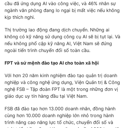
cầu đã ứng dụng AI vào công việc, và 46% nhân sự
Photo
Infographic
ngành văn phòng đang lo ngại bị mất việc nếu không
kịp thích nghi.
Video
Shorts video
Thị trường lao động đang dịch chuyển. Những ai
không có kỹ năng sử dụng công cụ AI sẽ bị tụt lại. Và
VTV Money
VTV Thể thao
nếu không phổ cập kỹ năng AI, Việt Nam sẽ đứng
ngoài tiến trình chuyển đổi số toàn cầu.
VTV Sức khoẻ
Bất động sản
FPT và sứ mệnh đào tạo AI cho toàn xã hội
Thị trường 24h
Tấm lòng Việt
Với hơn 20 năm kinh nghiệm đào tạo quản trị doanh
nghiệp và công nghệ ứng dụng, Viện Quản trị & Công
nghệ FSB – Tập đoàn FPT là một trong những đơn vị
VTV4
Vươn mình bằng AI
giáo dục uy tín hàng đầu tại Việt Nam.
VTV9
VTV8
FSB đã đào tạo hơn 13.000 doanh nhân, đồng hành
cùng hơn 10.000 doanh nghiệp lớn nhỏ trong hành
trình nâng cao năng lực tổ chức, chuyển đổi số và
Liên hệ tòa soạn
English