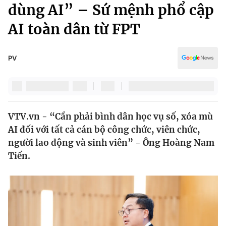
Chính trị
dùng AI” – Sứ mệnh phổ cập
Truyền hình
AI toàn dân từ FPT
Văn hóa - Giải trí
Xã hội
Y tế
Đời sống
PV
Pháp luật
Công nghệ
Giáo dục
Y tế
VTV.vn - “Cần phải bình dân học vụ số, xóa mù
Thế giới
AI đối với tất cả cán bộ công chức, viên chức,
Tin tức
người lao động và sinh viên” - Ông Hoàng Nam
Kinh tế
Tiến.
Thế giới đó đây
Tài chính
Dữ liệu và đời sống
Câu chuyện quốc tế
Thị trường
Truyền hình
Góc doanh nghiệp