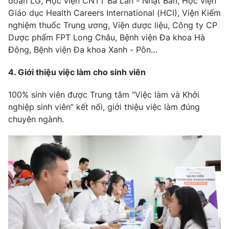
đoàn LG, Học viện CNTT Ba Lan - Nhật Bản, Học viện
Email:
toasoan@vtv.vn
Giáo dục Health Careers International (HCI), Viện Kiểm
Liên hệ quảng cáo:
024-7300.7108
nghiệm thuốc Trung ương, Viện dược liệu, Công ty CP
Dược phẩm FPT Long Châu, Bệnh viện Đa khoa Hà
Đông, Bệnh viện Đa khoa Xanh - Pôn…
4. Giới thiệu việc làm cho sinh viên
100% sinh viên được Trung tâm “Việc làm và Khởi
nghiệp sinh viên” kết nối, giới thiệu việc làm đúng
chuyên ngành.
® Cấm sao chép dưới mọi hình thức nếu không có sự chấp
thuận bằng văn bản. Ghi rõ nguồn VTV.vn khi phát hành lại
thông tin từ website này.