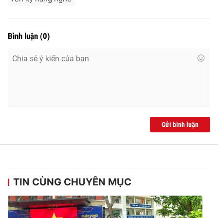
Bình luận
(
0
)
Gửi bình luận
TIN CÙNG CHUYÊN MỤC