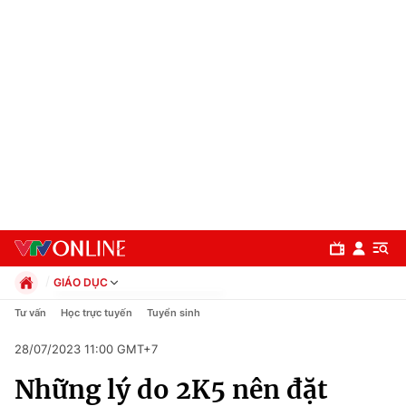
GIÁO DỤC
Chính trị
Tư vấn
Học trực tuyến
Tuyển sinh
Xã hội
28/07/2023 11:00 GMT+7
Pháp luật
Chuyên mục
Kinh tế
Những lý do 2K5 nên đặt
Thể thao