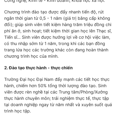
Công nghệ, Kinh tế - Kinh doanh, Khoa học xã hội.
Photo
Infographic
Chương trình đào tạo được đẩy nhanh tiến độ, rút
ngắn thời gian từ 0,5 - 1 năm (giá trị bằng cấp không
Video
Shorts video
đổi); giúp sinh viên tiết kiệm hàng trăm triệu đồng chi
phí ăn ở, sinh hoạt; tiết kiệm thời gian học lên Thạc sĩ,
Tiến sĩ… Sinh viên được hưởng lợi về cơ hội việc làm,
VTV Money
VTV Thể thao
có thu nhập sớm từ 1 năm, trong khi các bạn đồng
trang lứa học các trường khác còn đang hoàn thành
VTV Sức khoẻ
Bất động sản
chương trình học của mình.
2. Đào tạo thực hành - thực chiến
Thị trường 24h
Tấm lòng Việt
Trường Đại học Đại Nam đẩy mạnh các tiết học thực
VTV4
Vươn mình bằng AI
hành, chiếm hơn 50% tổng thời lượng đào tạo. Sinh
viên được rèn nghề tại các Trung tâm/Phòng/Xưởng
thực hành chuyên môn; trải nghiệm thực tế, thực tập
VTV9
VTV8
tại doanh nghiệp ngay từ năm nhất và xuyên suốt quá
trình học tập.
Liên hệ tòa soạn
English