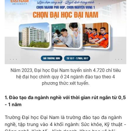
Phim VTV
Giải trí
Hậu trường
Điện ảnh
Đời sống
Nhân vật
Âm nhạc
Du lịch
Khán giả
Giáo dục
Sao
Làm đẹp
Giải sao mai
Tuyển sinh
Công nghệ
Chất lượng cuộc sống
Học trực tuyến
Hitech Công nghệ tương lai
Năm 2023, Đại học Đại Nam tuyển sinh 4.720 chỉ tiêu
Giao lưu trực tuyến
hệ đại học chính quy ở 24 ngành đào tạo theo 4
Sản phẩm
phương thức xét tuyển.
Lịch phát sóng
Thị trường
1. Đào tạo đa ngành nghề với thời gian rút ngắn từ 0,5
- 1 năm
Tư vấn
Chuyên mục khác
Trường Đại học Đại Nam là trường đào tạo đa ngành
Emagazine
Podcast
nghề, tập trung vào 4 khối ngành: Sức khỏe, Kỹ thuật -