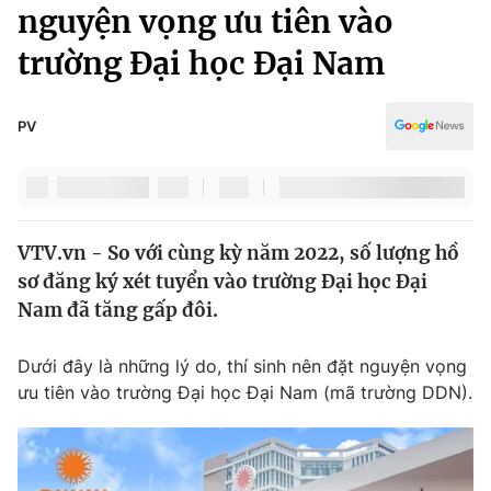
Chính trị
nguyện vọng ưu tiên vào
Truyền hình
trường Đại học Đại Nam
Văn hóa - Giải trí
Xã hội
Y tế
Đời sống
PV
Pháp luật
Công nghệ
Giáo dục
Y tế
VTV.vn - So với cùng kỳ năm 2022, số lượng hồ
Thế giới
sơ đăng ký xét tuyển vào trường Đại học Đại
Tin tức
Nam đã tăng gấp đôi.
Kinh tế
Thế giới đó đây
Dưới đây là những lý do, thí sinh nên đặt nguyện vọng
Tài chính
Dữ liệu và đời sống
ưu tiên vào trường Đại học Đại Nam (mã trường DDN).
Câu chuyện quốc tế
Thị trường
Truyền hình
Góc doanh nghiệp