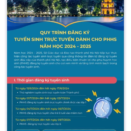
THỜI BÁO VTV
Theo dõi báo trên
Cơ quan chủ quản:
Đài Truyền hình Việt Nam
Cơ quan báo chí:
Thời báo VTV
Giấy phép hoạt động báo in và báo điện tử số 483/GP-BTTTT
cấp ngày 29/12/2023
Tổng Biên tập:
Vũ Thanh Thủy
Phó Tổng Biên tập:
Nguyễn Thị Mỹ Hạnh, Phạm Quốc Thắng,
Nguyễn Trọng Ninh
Tổng đài VTV:
024.38 355 931 - 024.38 355 932