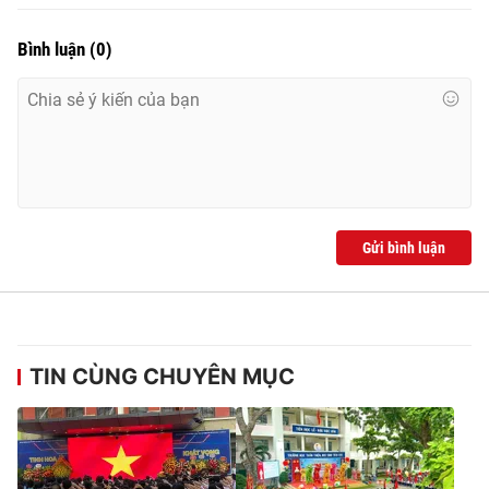
Bình luận
(
0
)
Gửi bình luận
TIN CÙNG CHUYÊN MỤC