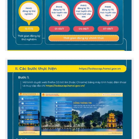
Ðiện thoại Thời báo VTV:
024.66 897 897
Email:
toasoan@vtv.vn
Liên hệ quảng cáo:
024-7300.7108
® Cấm sao chép dưới mọi hình thức nếu không có sự chấp
thuận bằng văn bản. Ghi rõ nguồn VTV.vn khi phát hành lại
thông tin từ website này.