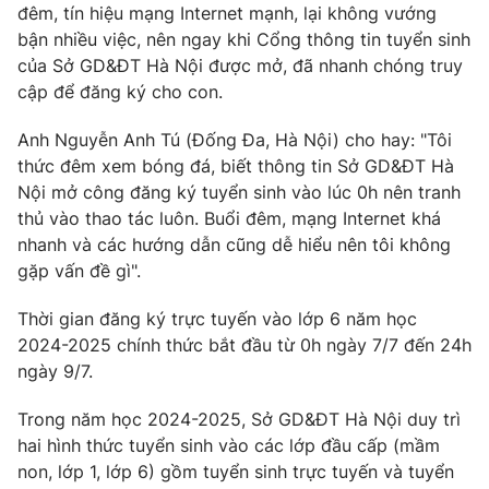
Phim VTV
đêm, tín hiệu mạng Internet mạnh, lại không vướng
Giải trí
bận nhiều việc, nên ngay khi Cổng thông tin tuyển sinh
Hậu trường
của Sở GD&ĐT Hà Nội được mở, đã nhanh chóng truy
Điện ảnh
Đời sống
cập để đăng ký cho con.
Nhân vật
Âm nhạc
Du lịch
Khán giả
Anh Nguyễn Anh Tú (Đống Đa, Hà Nội) cho hay: "Tôi
Giáo dục
Sao
thức đêm xem bóng đá, biết thông tin Sở GD&ĐT Hà
Làm đẹp
Giải sao mai
Nội mở công đăng ký tuyển sinh vào lúc 0h nên tranh
Tuyển sinh
Công nghệ
thủ vào thao tác luôn. Buổi đêm, mạng Internet khá
Chất lượng cuộc sống
Học trực tuyến
nhanh và các hướng dẫn cũng dễ hiểu nên tôi không
Hitech Công nghệ tương lai
gặp vấn đề gì".
Giao lưu trực tuyến
Sản phẩm
Thời gian đăng ký trực tuyến vào lớp 6 năm học
Lịch phát sóng
2024-2025 chính thức bắt đầu từ 0h ngày 7/7 đến 24h
Thị trường
ngày 9/7.
Tư vấn
Trong năm học 2024-2025, Sở GD&ĐT Hà Nội duy trì
Chuyên mục khác
hai hình thức tuyển sinh vào các lớp đầu cấp (mầm
Emagazine
Podcast
non, lớp 1, lớp 6) gồm tuyển sinh trực tuyến và tuyển