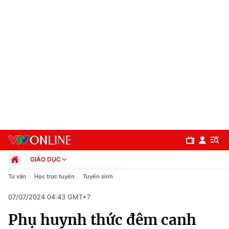
GIÁO DỤC
Chính trị
Tư vấn
Học trực tuyến
Tuyển sinh
Xã hội
07/07/2024 04:43 GMT+7
Pháp luật
Chuyên mục
Kinh tế
Phụ huynh thức đêm canh
Thể thao