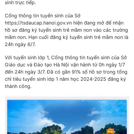
sinh trực tiếp.
Photo
Infographic
Cổng thông tin tuyển sinh của Sở
https://tsdaucap.hanoi.gov.vn hiện đang mở để nhận
Video
Shorts video
hồ sơ đăng ký tuyển sinh trẻ mầm non vào các trường
mầm non. Hạn cuối đăng ký tuyển sinh trẻ mầm non là
VTV Money
24h ngày 6/7.
VTV Thể thao
Với tuyển sinh lớp 1, Cổng thông tin tuyển sinh của Sở
VTV Sức khoẻ
Bất động sản
Giáo dục và Đào tạo Hà Nội vận hành từ 0h ngày 1/7
đến 24h ngày 3/7. Đã có gần 91% số hồ sơ trong tổng
Thị trường 24h
chỉ tiêu tuyển sinh lớp 1 năm học 2024-2025 đăng ký
Tấm lòng Việt
thành công.
VTV4
Vươn mình bằng AI
VTV9
VTV8
Liên hệ tòa soạn
English