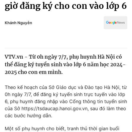
Chính trị
giờ đăng ký cho con vào lớp 6
Truyền hình
Văn hóa - Giải trí
Xã hội
Y tế
Khánh Nguyễn
Đời sống
Pháp luật
Công nghệ
Giáo dục
Y tế
VTV.vn - Từ 0h ngày 7/7, phụ huynh Hà Nội có
thể đăng ký tuyển sinh vào lớp 6 năm học 2024-
Thế giới
2025 cho con em mình.
Tin tức
Kinh tế
Theo kế hoạch của Sở Giáo dục và Đào tạo Hà Nội, từ
Thế giới đó đây
0h ngày 7/7, để đăng ký tuyển sinh trực tuyến vào lớp
Tài chính
6, phụ huynh đăng nhập vào Cổng thông tin tuyển sinh
Dữ liệu và đời sống
Câu chuyện quốc tế
của Sở https://tsdaucap.hanoi.gov.vn, sau đó làm theo
Thị trường
các bước hướng dẫn.
Truyền hình
Góc doanh nghiệp
Một số phụ huynh cho biết, tranh thủ thời gian buổi