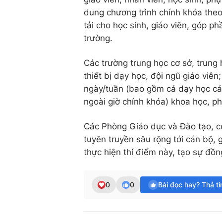
dung chương trình chính khóa the
tải cho học sinh, giáo viên, góp p
trường.
Các trường trung học cơ sở, trung 
thiết bị dạy học, đội ngũ giáo viê
ngày/tuần (bao gồm cả dạy học cá
ngoài giờ chính khóa) khoa học, p
Các Phòng Giáo dục và Đào tạo, cơ
tuyên truyền sâu rộng tới cán bộ, 
thực hiện thí điểm này, tạo sự đồn
0
0
Bài đọc hay? Thả t