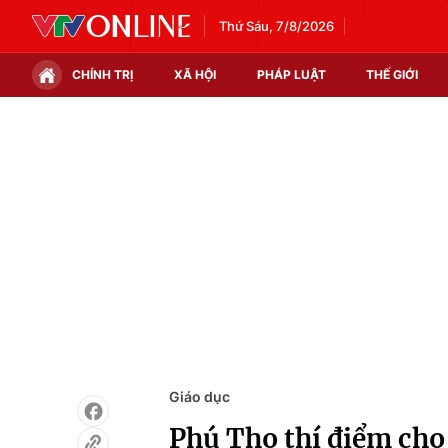
Thứ Sáu, 7/8/2026
CHÍNH TRỊ
XÃ HỘI
PHÁP LUẬT
THẾ GIỚI
Chính trị
Xã hội
Thế giới
Kinh tế
Tin tức
Tài chính
Thế giới đó đây
Thị trường
Câu chuyện quốc tế
Góc doanh nghiệp
Dữ liệu và đời sống
Giáo dục
Phú Thọ thí điểm cho 