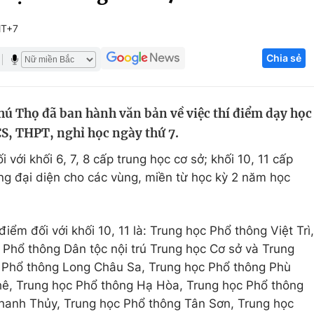
Góc ảnh
MT+7
Chia sẻ
Giáo dục
Công nghệ
Tuyển sinh
Hitech Công ng
ú Thọ đã ban hành văn bản về việc thí điểm dạy học
Học trực tuyến
Sản phẩm
S, THPT, nghỉ học ngày thứ 7.
g
Thị trường
 với khối 6, 7, 8 cấp trung học cơ sở; khối 10, 11 cấp
Tư vấn
ng đại diện cho các vùng, miền từ học kỳ 2 năm học
điểm đối với khối 10, 11 là: Trung học Phổ thông Việt Trì,
Phổ thông Dân tộc nội trú Trung học Cơ sở và Trung
 Phổ thông Long Châu Sa, Trung học Phổ thông Phù
ê, Trung học Phổ thông Hạ Hòa, Trung học Phổ thông
hanh Thủy, Trung học Phổ thông Tân Sơn, Trung học