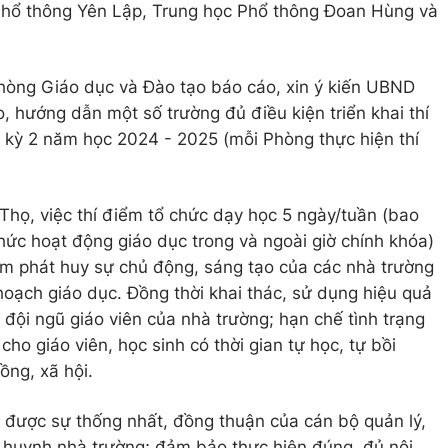
Phổ thông Yên Lập, Trung học Phổ thông Đoan Hùng và
 Phòng Giáo dục và Đào tạo báo cáo, xin ý kiến UBND
o, hướng dẫn một số trường đủ điều kiện triển khai thí
ọc kỳ 2 năm học 2024 - 2025 (mỗi Phòng thực hiện thí
họ, việc thí điểm tổ chức dạy học 5 ngày/tuần (bao
ức hoạt động giáo dục trong và ngoài giờ chính khóa)
ằm phát huy sự chủ động, sáng tạo của các nhà trường
hoạch giáo dục. Đồng thời khai thác, sử dụng hiệu quả
à đội ngũ giáo viên của nhà trường; hạn chế tình trạng
ho giáo viên, học sinh có thời gian tự học, tự bồi
ng, xã hội.
i được sự thống nhất, đồng thuận của cán bộ quản lý,
hụ huynh nhà trường; đảm bảo thực hiện đúng, đủ nội