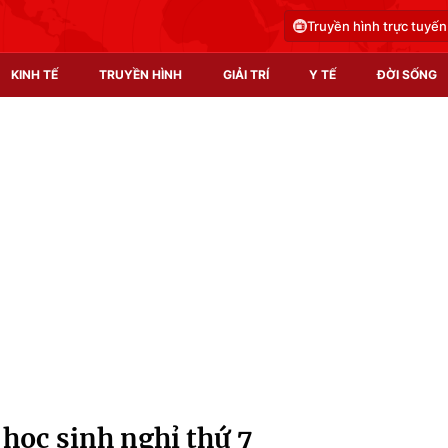
Truyền hình trực tuyến
KINH TẾ
TRUYỀN HÌNH
GIẢI TRÍ
Y TẾ
ĐỜI SỐNG
Pháp luật
Y tế
Truyền hình
Multimedia
Phim VTV
Video
Hậu trường
Shorts video
Nhân vật
Podcast
Khán giả
EMagazine
Giải sao mai
Photo
học sinh nghỉ thứ 7
Infographic