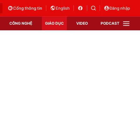
Cổng thông tin
English
Đăng nhập
CÔNG NGHỆ
GIÁO DỤC
VIDEO
PODCAST
VTV Money
VTV Thể thao
VTV Sức khoẻ
Bất động sản
Thị trường 24h
Tấm lòng Việt
Vươn mình bằng AI
VTV4
VTV8
VTV9
Lịch phát sóng
Giao lưu trực tuyến
Sự kiện