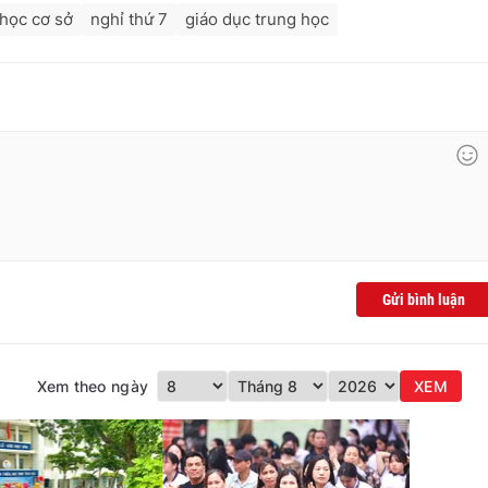
 học cơ sở
nghỉ thứ 7
giáo dục trung học
Gửi bình luận
Xem theo ngày
XEM