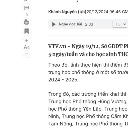
Khánh Nguyễn (t/h)
20/12/2024 06:46 G
0
2:33
Nghe đọc bài
Giải trí
Đời sống
Điện ảnh
Du lịch
VTV.vn - Ngày 19/12, Sở GDĐT Ph
Âm nhạc
Làm đẹp
5 ngày/tuần và cho học sinh THC
Sao
Chất lượng cuộc sốn
Theo đó, tỉnh thực hiện thí điểm đối
trung học phổ thông ở một số trườ
2024 - 2025.
Trong đó, các trường triển khai thí 
Trung học Phổ thông Hùng Vương, 
học Phổ thông Yên Lập, Trung học
Ninh, Trung học Phổ thông Cẩm Kh
Tam Nông, Trung học Phổ thông T