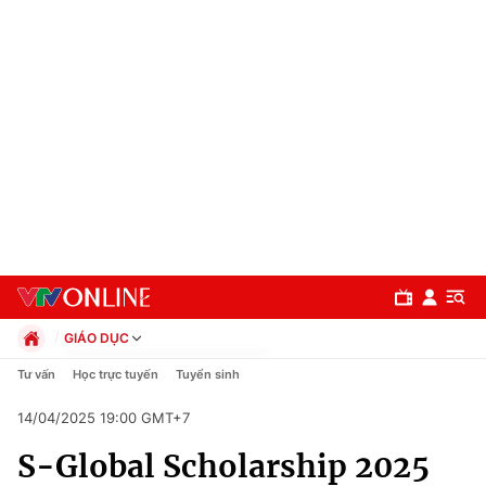
GIÁO DỤC
Chính trị
Tư vấn
Học trực tuyến
Tuyển sinh
Xã hội
14/04/2025 19:00 GMT+7
Pháp luật
Chuyên mục
Kinh tế
S-Global Scholarship 2025
Thể thao