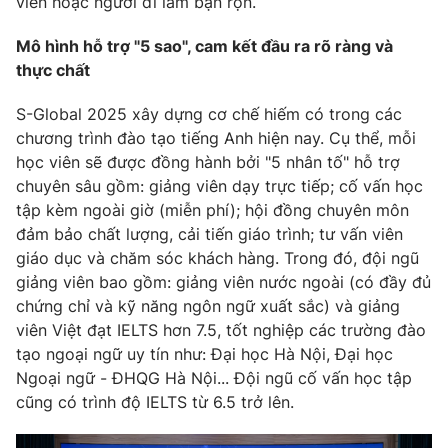
viên hoặc người đi làm bận rộn.
Email:
toasoan@vtv.vn
Liên hệ quảng cáo:
024-7300.7108
Mô hình hỗ trợ "5 sao", cam kết đầu ra rõ ràng và
thực chất
S-Global 2025 xây dựng cơ chế hiếm có trong các
chương trình đào tạo tiếng Anh hiện nay. Cụ thể, mỗi
học viên sẽ được đồng hành bởi "5 nhân tố" hỗ trợ
chuyên sâu gồm: giảng viên dạy trực tiếp; cố vấn học
tập kèm ngoài giờ (miễn phí); hội đồng chuyên môn
đảm bảo chất lượng, cải tiến giáo trình; tư vấn viên
giáo dục và chăm sóc khách hàng. Trong đó, đội ngũ
giảng viên bao gồm: giảng viên nước ngoài (có đầy đủ
chứng chỉ và kỹ năng ngôn ngữ xuất sắc) và giảng
® Cấm sao chép dưới mọi hình thức nếu không có sự chấp
viên Việt đạt IELTS hơn 7.5, tốt nghiệp các trường đào
thuận bằng văn bản. Ghi rõ nguồn VTV.vn khi phát hành lại
thông tin từ website này.
tạo ngoại ngữ uy tín như: Đại học Hà Nội, Đại học
Ngoại ngữ - ĐHQG Hà Nội... Đội ngũ cố vấn học tập
cũng có trình độ IELTS từ 6.5 trở lên.