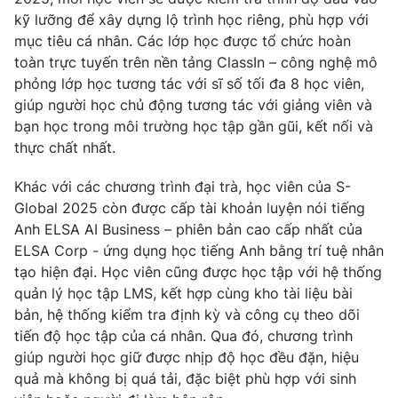
kỹ lưỡng để xây dựng lộ trình học riêng, phù hợp với
mục tiêu cá nhân. Các lớp học được tổ chức hoàn
toàn trực tuyến trên nền tảng ClassIn – công nghệ mô
phỏng lớp học tương tác với sĩ số tối đa 8 học viên,
THỜI BÁO VTV
giúp người học chủ động tương tác với giảng viên và
bạn học trong môi trường học tập gần gũi, kết nối và
Theo dõi báo trên
thực chất nhất.
Khác với các chương trình đại trà, học viên của S-
Cơ quan chủ quản:
Đài Truyền hình Việt Nam
Global 2025 còn được cấp tài khoản luyện nói tiếng
Cơ quan báo chí:
Thời báo VTV
Anh ELSA AI Business – phiên bản cao cấp nhất của
Giấy phép hoạt động báo in và báo điện tử số 483/GP-BTTTT
ELSA Corp - ứng dụng học tiếng Anh bằng trí tuệ nhân
cấp ngày 29/12/2023
tạo hiện đại. Học viên cũng được học tập với hệ thống
Tổng Biên tập:
Vũ Thanh Thủy
quản lý học tập LMS, kết hợp cùng kho tài liệu bài
Phó Tổng Biên tập:
Nguyễn Thị Mỹ Hạnh, Phạm Quốc Thắng,
bản, hệ thống kiểm tra định kỳ và công cụ theo dõi
Nguyễn Trọng Ninh
tiến độ học tập của cá nhân. Qua đó, chương trình
Tổng đài VTV:
024.38 355 931 - 024.38 355 932
giúp người học giữ được nhịp độ học đều đặn, hiệu
Ðiện thoại Thời báo VTV:
024.66 897 897
quả mà không bị quá tải, đặc biệt phù hợp với sinh