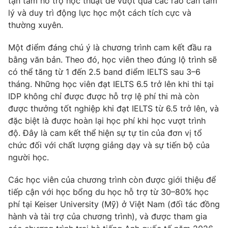
tận tâm hỗ trợ học thuật để vượt qua các rào cản tâm
lý và duy trì động lực học một cách tích cực và
thường xuyên.
Một điểm đáng chú ý là chương trình cam kết đầu ra
bằng văn bản. Theo đó, học viên theo đúng lộ trình sẽ
có thể tăng từ 1 đến 2.5 band điểm IELTS sau 3–6
tháng. Những học viên đạt IELTS 6.5 trở lên khi thi tại
IDP không chỉ được được hỗ trợ lệ phí thi mà còn
được thưởng tốt nghiệp khi đạt IELTS từ 6.5 trở lên, và
đặc biệt là được hoàn lại học phí khi học vượt trình
độ. Đây là cam kết thể hiện sự tự tin của đơn vị tổ
chức đối với chất lượng giảng dạy và sự tiến bộ của
người học.
Các học viên của chương trình còn được giới thiệu để
tiếp cận với học bổng du học hỗ trợ từ 30–80% học
phí tại Keiser University (Mỹ) ở Việt Nam (đối tác đồng
hành và tài trợ của chương trình), và được tham gia