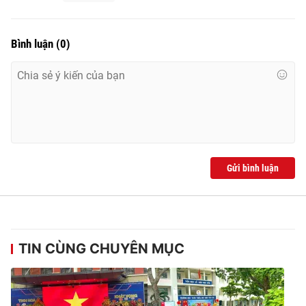
Bình luận
(
0
)
Gửi bình luận
TIN CÙNG CHUYÊN MỤC