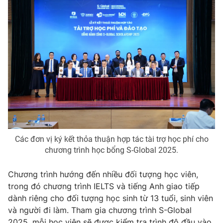
Photo
Infographic
Video
Shorts video
VTV Money
VTV Thể thao
VTV Sức khoẻ
Bất động sản
Thị trường 24h
Tấm lòng Việt
Các đơn vị ký kết thỏa thuận hợp tác tài trợ học phí cho
chương trình học bổng S-Global 2025.
VTV4
Vươn mình bằng AI
Chương trình hướng đến nhiều đối tượng học viên,
trong đó chương trình IELTS và tiếng Anh giao tiếp
VTV9
VTV8
dành riêng cho đối tượng học sinh từ 13 tuổi, sinh viên
và người đi làm. Tham gia chương trình S-Global
Liên hệ tòa soạn
English
2025, mỗi học viên sẽ được kiểm tra trình độ đầu vào