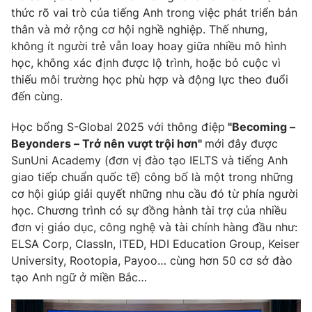
Phim VTV
thức rõ vai trò của tiếng Anh trong việc phát triển bản
Giải trí
thân và mở rộng cơ hội nghề nghiệp. Thế nhưng,
Hậu trường
Điện ảnh
không ít người trẻ vẫn loay hoay giữa nhiều mô hình
Đời sống
Nhân vật
học, không xác định được lộ trình, hoặc bỏ cuộc vì
Âm nhạc
thiếu môi trường học phù hợp và động lực theo đuổi
Du lịch
Khán giả
Giáo dục
đến cùng.
Sao
Làm đẹp
Giải sao mai
Tuyển sinh
Học bổng S-Global 2025 với thông điệp
"Becoming –
Công nghệ
Chất lượng cuộc sống
Beyonders – Trở nên vượt trội hơn"
mới đây được
Học trực tuyến
SunUni Academy (đơn vị đào tạo IELTS và tiếng Anh
Hitech Công nghệ tương lai
Giao lưu trực tuyến
giao tiếp chuẩn quốc tế) công bố là một trong những
Sản phẩm
cơ hội giúp giải quyết những nhu cầu đó từ phía người
học. Chương trình có sự đồng hành tài trợ của nhiều
Lịch phát sóng
Thị trường
đơn vị giáo dục, công nghệ và tài chính hàng đầu như:
ELSA Corp, ClassIn, ITED, HDI Education Group, Keiser
Tư vấn
University, Rootopia, Payoo… cùng hơn 50 cơ sở đào
Chuyên mục khác
tạo Anh ngữ ở miền Bắc…
Emagazine
Podcast