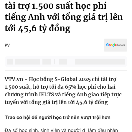
Chính trị
tài trợ 1.500 suất học phí
Truyền hình
tiếng Anh với tổng giá trị lên
Văn hóa - Giải trí
Xã hội
Y tế
tới 45,6 tỷ đồng
Đời sống
Pháp luật
Công nghệ
Giáo dục
PV
Y tế
Thế giới
VTV.vn - Học bổng S-Global 2025 chỉ tài trợ
Tin tức
1.500 suất, hỗ trợ tối đa 65% học phí cho hai
Kinh tế
Thế giới đó đây
chương trình IELTS và tiếng Anh giao tiếp trực
Tài chính
tuyến với tổng giá trị lên tới 45,6 tỷ đồng
Dữ liệu và đời sống
Câu chuyện quốc tế
Thị trường
Trao cơ hội để người học trở nên vượt trội hơn
Truyền hình
Góc doanh nghiệp
Đa số học sinh, sinh viên và người đi làm đều nhận