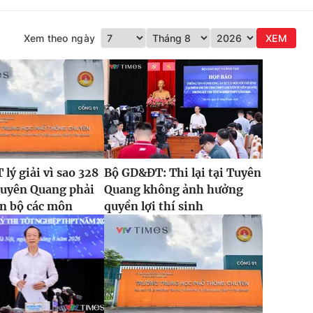
Xem theo ngày
XEM
lý giải vì sao 328
Bộ GD&ĐT: Thi lại tại Tuyên
Tuyên Quang phải
Quang không ảnh hưởng
oàn bộ các môn
quyền lợi thí sinh