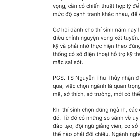
vọng, cần có chiến thuật hợp lý 
mức độ cạnh tranh khác nhau, để c
Cơ hội dành cho thí sinh năm nay 
điều chỉnh nguyện vọng xét tuyển. 
kỹ và phải nhớ thực hiện theo đún
thống có số điện thoại hỗ trợ kỹ th
mắc sai sót.
PGS. TS Nguyễn Thu Thủy nhận địn
qua, việc chọn ngành là quan trọn
mê, sở thích, sở trường, mới có th
Khi thí sinh chọn đúng ngành, các
đó. Từ đó có những so sánh về uy t
đào tạo, đội ngũ giảng viên, cơ sở 
thế nào phải đối chiếu. Ngành ngh