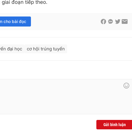
giai đoạn tiếp theo.
im cho bài đọc
yển đại học
cơ hội trúng tuyển
Gửi bình luận