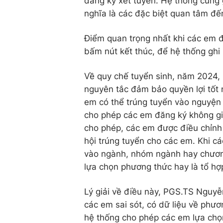
đăng ký xét tuyển. Hệ thống cũng 
nghĩa là các đặc biệt quan tâm đế
Điểm quan trọng nhất khi các em đ
bấm nút kết thúc, để hệ thống gh
Về quy chế tuyển sinh, năm 2024,
nguyên tắc đảm bảo quyền lợi tốt n
em có thể trúng tuyển vào nguyện v
cho phép các em đăng ký không giớ
cho phép, các em được điều chỉnh 
hội trúng tuyển cho các em. Khi c
vào ngành, nhóm ngành hay chương
lựa chọn phương thức hay là tổ hợ
Lý giải về điều này, PGS.TS Nguy
các em sai sót, có dữ liệu về phư
hệ thống cho phép các em lựa chọ