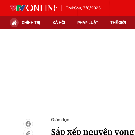
Thứ Sáu, 7/8/2026
CHÍNH TRỊ
XÃ HỘI
PHÁP LUẬT
THẾ GIỚI
Chính trị
Xã hội
Thế giới
Kinh tế
Tin tức
Tài chính
Thế giới đó đây
Thị trường
Câu chuyện quốc tế
Góc doanh nghiệp
Dữ liệu và đời sống
Giáo dục
Sắp xếp nguyện vọng 