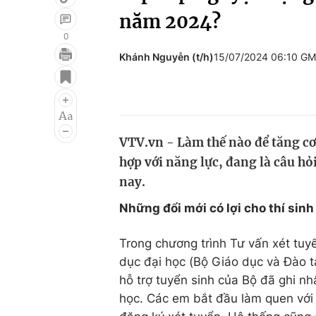
năm 2024?
0
Khánh Nguyễn (t/h)
15/07/2024 06:10 G
Giải trí
Đời sống
Điện ảnh
Du lịch
Âm nhạc
Làm đẹp
VTV.vn - Làm thế nào để tăng cơ
Sao
Chất lượng cuộc sốn
hợp với năng lực, đang là câu hỏ
nay.
Những đổi mới có lợi cho thí sinh
Trong chương trình Tư vấn xét tu
dục đại học (Bộ Giáo dục và Đào t
hỗ trợ tuyển sinh của Bộ đã ghi n
học. Các em bắt đầu làm quen với 