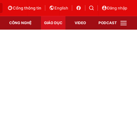
Cổng thông tin
English
Đăng nhập
CÔNG NGHỆ
GIÁO DỤC
VIDEO
PODCAST
VTV Money
VTV Thể thao
VTV Sức khoẻ
Bất động sản
Thị trường 24h
Tấm lòng Việt
Vươn mình bằng AI
VTV4
VTV8
VTV9
Lịch phát sóng
Giao lưu trực tuyến
Sự kiện