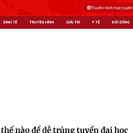
Truyền hình trực tuyến
KINH TẾ
TRUYỀN HÌNH
GIẢI TRÍ
Y TẾ
ĐỜI SỐNG
Pháp luật
Y tế
Truyền hình
Multimedia
Phim VTV
Video
Hậu trường
Shorts video
Nhân vật
Podcast
Khán giả
EMagazine
Giải sao mai
Photo
thế nào để dễ trúng tuyển đại học
Infographic