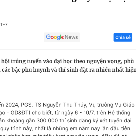
Góc ảnh
MT+7
Giáo dục
Công nghệ
Chia sẻ
Tuyển sinh
Hitech Công ng
Học trực tuyến
Sản phẩm
 hội trúng tuyển vào đại học theo nguyện vọng, phù
g
Thị trường
i các bậc phu huynh và thí sinh đặt ra nhiều nhất hiệ
Tư vấn
yển 2024, PGS. TS Nguyễn Thu Thủy, Vụ trưởng Vụ Giáo
ạo - GD&ĐT) cho biết, từ ngày 6 - 10/7, trên Hệ thống
hận khoảng gần 300.000 thí sinh đăng ký xét tuyển đại
quy trình này, nhất là những em năm nay lần đầu tiên