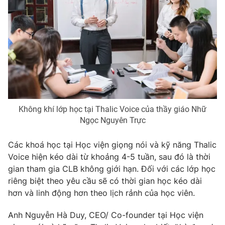
Photo
Infographic
Video
Shorts video
VTV Money
VTV Thể thao
VTV Sức khoẻ
Bất động sản
Không khí lớp học tại Thalic Voice của thầy giáo Nhữ
Ngọc Nguyên Trực
Thị trường 24h
Tấm lòng Việt
Các khoá học tại Học viện giọng nói và kỹ năng Thalic
Voice hiện kéo dài từ khoảng 4-5 tuần, sau đó là thời
VTV4
Vươn mình bằng AI
gian tham gia CLB không giới hạn. Đối với các lớp học
riêng biệt theo yêu cầu sẽ có thời gian học kéo dài
VTV9
VTV8
hơn và linh động hơn theo lịch rảnh của học viên.
Anh Nguyễn Hà Duy, CEO/ Co-founder tại Học viện
Liên hệ tòa soạn
English