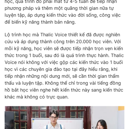
học, quá trình đó phải mất từ 4-5 tuần để tiếp nhận
Phim VTV
Giải trí
phương pháp và thêm một quãng thời gian nữa tự
Hậu trường
luyện tập, áp dụng kiến thức vào đời sống, công việc
Điện ảnh
để biến kỹ năng thành bản năng.
Đời sống
Nhân vật
Âm nhạc
Lộ trình học mà Thalic Voice thiết kế đã được nghiên
Du lịch
Khán giả
Giáo dục
Sao
cứu và áp dụng thành công trên 20.000 học viên. Với
Làm đẹp
Giải sao mai
mỗi kỹ năng, học viên sẽ được tiếp nhận trọn vẹn kiến
Tuyển sinh
thức trong 1 buổi, sau đó là quá trình thực hành. Thalic
Công nghệ
Chất lượng cuộc sống
Voice nói không với việc gộp các kiến thức vào 1 buổi
Học trực tuyến
Hitech Công nghệ tương lai
học vì các chuyên gia đào tạo tại đây hiểu rằng, khi
Giao lưu trực tuyến
tiếp nhận những nội dung mới, sẽ cần thời gian thẩm
Sản phẩm
thấu và luyện tập. Không thể chỉ trong vài tiếng đồng
Lịch phát sóng
hồ bắt học viên nghe hết kiến thức này sang kiến thức
Thị trường
khác mà không có trực quan.
Tư vấn
Chuyên mục khác
Emagazine
Podcast