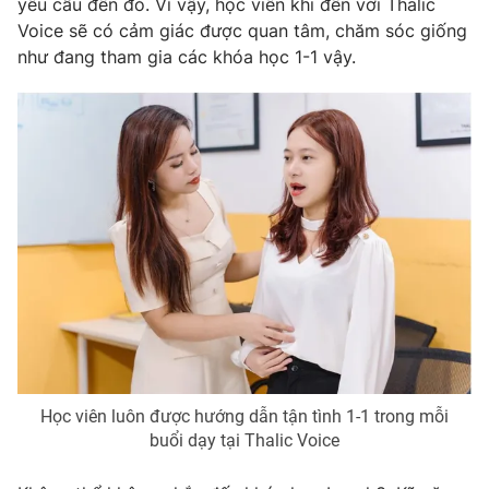
yêu cầu đến đó. Vì vậy, học viên khi đến với Thalic
Ðiện thoại Thời báo VTV:
024.66 897 897
Voice sẽ có cảm giác được quan tâm, chăm sóc giống
Email:
toasoan@vtv.vn
như đang tham gia các khóa học 1-1 vậy.
Liên hệ quảng cáo:
024-7300.7108
® Cấm sao chép dưới mọi hình thức nếu không có sự chấp
thuận bằng văn bản. Ghi rõ nguồn VTV.vn khi phát hành lại
Học viên luôn được hướng dẫn tận tình 1-1 trong mỗi
thông tin từ website này.
buổi dạy tại Thalic Voice