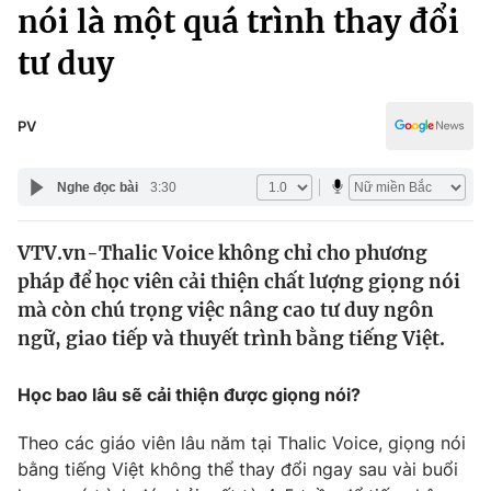
Chính trị
nói là một quá trình thay đổi
Truyền hình
tư duy
Văn hóa - Giải trí
Xã hội
Y tế
Đời sống
PV
Pháp luật
Công nghệ
Giáo dục
Nghe đọc bài
3:30
Y tế
VTV.vn-Thalic Voice không chỉ cho phương
Thế giới
pháp để học viên cải thiện chất lượng giọng nói
Tin tức
mà còn chú trọng việc nâng cao tư duy ngôn
Kinh tế
ngữ, giao tiếp và thuyết trình bằng tiếng Việt.
Thế giới đó đây
Tài chính
Dữ liệu và đời sống
Câu chuyện quốc tế
Học bao lâu sẽ cải thiện được giọng nói?
Thị trường
Theo các giáo viên lâu năm tại Thalic Voice, giọng nói
Truyền hình
Góc doanh nghiệp
bằng tiếng Việt không thể thay đổi ngay sau vài buổi