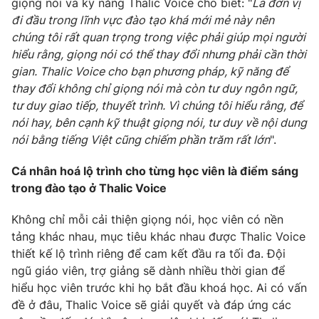
giọng nói và kỹ năng Thalic Voice cho biết: "
Là đơn vị
đi đầu trong lĩnh vực đào tạo khá mới mẻ này nên
chúng tôi rất quan trọng trong việc phải giúp mọi người
hiểu rằng, giọng nói có thể thay đổi nhưng phải cần thời
THỜI BÁO VTV
gian. Thalic Voice cho bạn phương pháp, kỹ năng để
thay đổi không chỉ giọng nói mà còn tư duy ngôn ngữ,
tư duy giao tiếp, thuyết trình. Vì chúng tôi hiểu rằng, để
nói hay, bên cạnh kỹ thuật giọng nói, tư duy về nội dung
Theo dõi báo trên
nói bằng tiếng Việt cũng chiếm phần trăm rất lớn
".
Cá nhân hoá lộ trình cho từng học viên là điểm sáng
Cơ quan chủ quản:
Đài Truyền hình Việt Nam
trong đào tạo ở Thalic Voice
Cơ quan báo chí:
Thời báo VTV
Không chỉ mỗi cải thiện giọng nói, học viên có nền
Giấy phép hoạt động báo in và báo điện tử số 483/GP-BTTTT
cấp ngày 29/12/2023
tảng khác nhau, mục tiêu khác nhau được Thalic Voice
thiết kế lộ trình riêng để cam kết đầu ra tối đa. Đội
Tổng Biên tập:
Vũ Thanh Thủy
ngũ giáo viên, trợ giảng sẽ dành nhiều thời gian để
Phó Tổng Biên tập:
Nguyễn Thị Mỹ Hạnh, Phạm Quốc Thắng,
hiểu học viên trước khi họ bắt đầu khoá học. Ai có vấn
Nguyễn Trọng Ninh
đề ở đâu, Thalic Voice sẽ giải quyết và đáp ứng các
Tổng đài VTV:
024.38 355 931 - 024.38 355 932