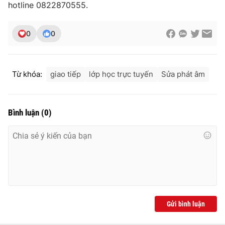
hotline 0822870555.
0
0
Từ khóa:
giao tiếp
lớp học trực tuyến
Sửa phát âm
Bình luận
(
0
)
Gửi bình luận