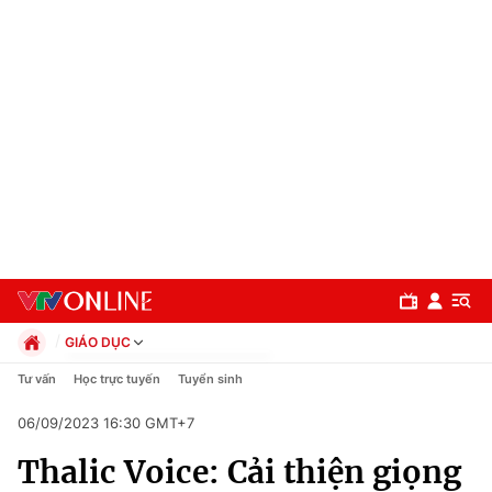
GIÁO DỤC
Chính trị
Tư vấn
Học trực tuyến
Tuyển sinh
Xã hội
06/09/2023 16:30 GMT+7
Pháp luật
Chuyên mục
Kinh tế
Thalic Voice: Cải thiện giọng
Thể thao