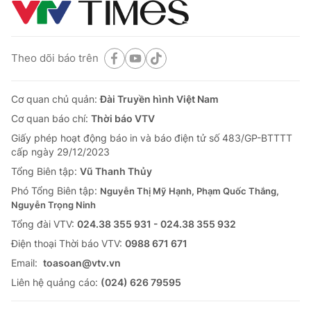
Theo dõi báo trên
Cơ quan chủ quản:
Đài Truyền hình Việt Nam
Cơ quan báo chí:
Thời báo VTV
Giấy phép hoạt động báo in và báo điện tử số 483/GP-BTTTT
cấp ngày 29/12/2023
Tổng Biên tập:
Vũ Thanh Thủy
Phó Tổng Biên tập:
Nguyễn Thị Mỹ Hạnh, Phạm Quốc Thắng,
Nguyễn Trọng Ninh
Tổng đài VTV:
024.38 355 931 - 024.38 355 932
Ðiện thoại Thời báo VTV:
0988 671 671
Email:
toasoan@vtv.vn
Liên hệ quảng cáo:
(024) 626 79595