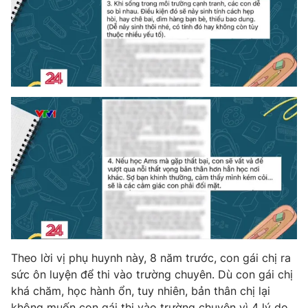
THỜI BÁO VTV
Theo dõi báo trên
Cơ quan chủ quản:
Đài Truyền hình Việt Nam
Cơ quan báo chí:
Thời báo VTV
Giấy phép hoạt động báo in và báo điện tử số 483/GP-BTTTT
cấp ngày 29/12/2023
Tổng Biên tập:
Vũ Thanh Thủy
Phó Tổng Biên tập:
Nguyễn Thị Mỹ Hạnh, Phạm Quốc Thắng,
Nguyễn Trọng Ninh
Theo lời vị phụ huynh này, 8 năm trước, con gái chị ra
Tổng đài VTV:
024.38 355 931 - 024.38 355 932
sức ôn luyện để thi vào trường chuyên. Dù con gái chị
Ðiện thoại Thời báo VTV:
024.66 897 897
khá chăm, học hành ổn, tuy nhiên, bản thân chị lại
không muốn con gái thi vào trường chuyên vì 4 lý do.