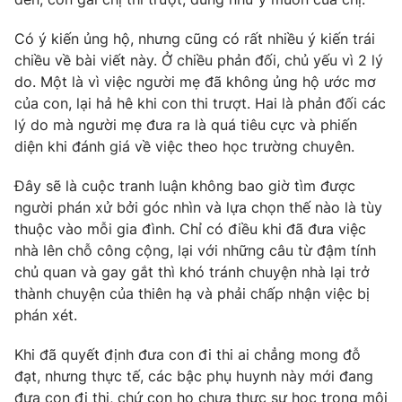
Có ý kiến ủng hộ, nhưng cũng có rất nhiều ý kiến trái
chiều về bài viết này. Ở chiều phản đối, chủ yếu vì 2 lý
do. Một là vì việc người mẹ đã không ủng hộ ước mơ
của con, lại hả hê khi con thi trượt. Hai là phản đối các
lý do mà người mẹ đưa ra là quá tiêu cực và phiến
diện khi đánh giá về việc theo học trường chuyên.
Đây sẽ là cuộc tranh luận không bao giờ tìm được
người phán xử bởi góc nhìn và lựa chọn thế nào là tùy
thuộc vào mỗi gia đình. Chỉ có điều khi đã đưa việc
nhà lên chỗ công cộng, lại với những câu từ đậm tính
chủ quan và gay gắt thì khó tránh chuyện nhà lại trở
thành chuyện của thiên hạ và phải chấp nhận việc bị
phán xét.
Khi đã quyết định đưa con đi thi ai chẳng mong đỗ
đạt, nhưng thực tế, các bậc phụ huynh này mới đang
đưa con đi thi, chứ con họ chưa thực sự học trong môi