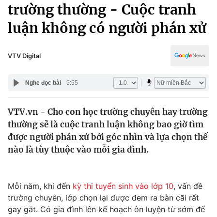
Chính trị
trường thường - Cuộc tranh
Truyền hình
luận không có người phán xử
Văn hóa - Giải trí
Xã hội
Y tế
Đời sống
VTV Digital
Pháp luật
Công nghệ
Giáo dục
Nghe đọc bài
5:55
Y tế
VTV.vn - Cho con học trường chuyên hay trường
Thế giới
thường sẽ là cuộc tranh luận không bao giờ tìm
Tin tức
được người phán xử bởi góc nhìn và lựa chọn thế
Kinh tế
nào là tùy thuộc vào mỗi gia đình.
Thế giới đó đây
Tài chính
Dữ liệu và đời sống
Câu chuyện quốc tế
Thị trường
Mỗi năm, khi đến
kỳ thi tuyển sinh vào lớp 10
, vấn đề
trường chuyên, lớp chọn lại được đem ra bàn cãi rất
Truyền hình
Góc doanh nghiệp
gay gắt. Có gia đình lên kế hoạch ôn luyện từ sớm để