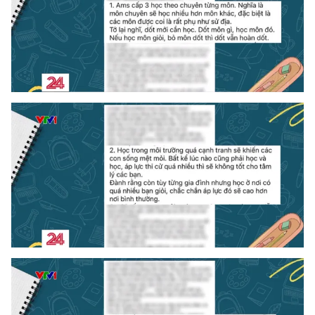
Photo
Infographic
Video
Shorts video
VTV Money
VTV Thể thao
VTV Sức khoẻ
Bất động sản
Thị trường 24h
Tấm lòng Việt
VTV4
Vươn mình bằng AI
VTV9
VTV8
Liên hệ tòa soạn
English