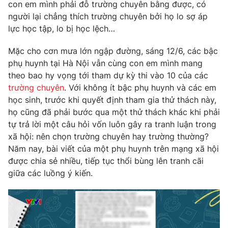
Phim VTV
con em mình phải đỗ trường chuyên bằng được, có
Giải trí
người lại chẳng thích trường chuyên bởi họ lo sợ áp
Hậu trường
lực học tập, lo bị học lệch…
Điện ảnh
Đời sống
Nhân vật
Mặc cho cơn mưa lớn ngập đường, sáng 12/6, các bậc
Âm nhạc
Du lịch
phụ huynh tại Hà Nội vẫn cùng con em mình mang
Khán giả
Giáo dục
Sao
theo bao hy vọng tới tham dự kỳ thi vào 10 của các
Làm đẹp
Giải sao mai
trường chuyên
. Với không ít bậc phụ huynh và các em
Tuyển sinh
Công nghệ
học sinh, trước khi quyết định tham gia thử thách này,
Chất lượng cuộc sống
Học trực tuyến
họ cũng đã phải bước qua một thử thách khác khi phải
Hitech Công nghệ tương lai
tự trả lời một câu hỏi vốn luôn gây ra tranh luận trong
Giao lưu trực tuyến
xã hội: nên chọn trường chuyên hay trường thường?
Sản phẩm
Năm nay, bài viết của một phụ huynh trên mạng xã hội
Lịch phát sóng
được chia sẻ nhiều, tiếp tục thổi bùng lên tranh cãi
Thị trường
giữa các luồng ý kiến.
Tư vấn
Chuyên mục khác
Emagazine
Podcast