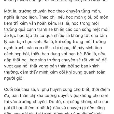
Email:
toasoan@vtv.vn
Liên hệ quảng cáo:
024-7300.7108
Một là, trường chuyên học theo chuyên từng môn,
nghĩa là học lệch. Theo chị, nếu học môn giỏi, bỏ môn
kém thì kém vẫn hoàn kém. Hai là, học trong môi
trường quá cạnh tranh sẽ khiến các con sống mệt mỏi,
áp lực học tập thi cử quá nhiều sẽ không tốt cho tâm
lý các bạn học sinh. Ba là, khi sống trong môi trường
cạnh tranh, các con dễ so bì nhau, dễ nảy sinh tính
cách hẹp hòi, thiếu bao dung với bạn bè. Bốn là, nếu
gặp thất bại, học sinh trường chuyên sẽ rất vất vả để
vượt qua nỗi thất vọng bản thân bởi sợ bạn khinh
thường, cảm thấy mình kém cỏi khi xung quanh toàn
người giỏi.
® Cấm sao chép dưới mọi hình thức nếu không có sự chấp
thuận bằng văn bản. Ghi rõ nguồn VTV.vn khi phát hành lại
Cuối bài chia sẻ, vị phụ huynh cũng cho biết, thời điểm
thông tin từ website này.
đó, bản thân chị khá cương quyết việc không cho con
thi vào trường chuyên. Do đó, chị cũng không cho con
gái đi học thêm ở bất kỳ đâu và chuyện gì đến cũng
đến, con gái chị thi trượt, đúng như ý muốn của chị.