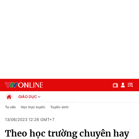
GIÁO DỤC
Chính trị
Tư vấn
Học trực tuyến
Tuyển sinh
Xã hội
13/06/2023 12:26 GMT+7
Pháp luật
Chuyên mục
Kinh tế
Theo học trường chuyên hay
Thể thao