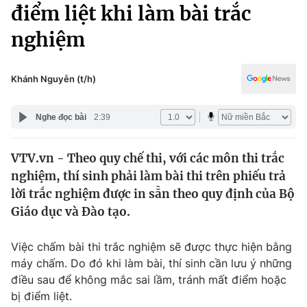
Chính trị
điểm liệt khi làm bài trắc
Truyền hình
nghiệm
Văn hóa - Giải trí
Xã hội
Y tế
Đời sống
Khánh Nguyễn (t/h)
Pháp luật
Công nghệ
Giáo dục
Nghe đọc bài
2:39
Y tế
VTV.vn - Theo quy chế thi, với các môn thi trắc
Thế giới
nghiệm, thí sinh phải làm bài thi trên phiếu trả
Tin tức
lời trắc nghiệm được in sẵn theo quy định của Bộ
Kinh tế
Giáo dục và Đào tạo.
Thế giới đó đây
Tài chính
Dữ liệu và đời sống
Câu chuyện quốc tế
Việc chấm bài thi trắc nghiệm sẽ được thực hiện bằng
Thị trường
máy chấm. Do đó khi làm bài, thí sinh cần lưu ý những
điều sau để không mắc sai lầm, tránh mất điểm hoặc
Truyền hình
Góc doanh nghiệp
bị điểm liệt.