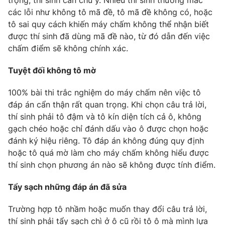
trọng, thí sinh cần chú ý. Nhiều thí sinh thường mắc
các lỗi như không tô mã đề, tô mã đề không có, hoặc
Photo
Infographic
tô sai quy cách khiến máy chấm không thể nhận biết
được thí sinh đã dùng mã đề nào, từ đó dẫn đến việc
Video
Shorts video
chấm điểm sẽ không chính xác.
Tuyệt đối không tô mờ
VTV Money
VTV Thể thao
100% bài thi trắc nghiệm do máy chấm nên việc tô
VTV Sức khoẻ
Bất động sản
đáp án cẩn thận rất quan trọng. Khi chọn câu trả lời,
thí sinh phải tô đậm và tô kín diện tích cả ô, không
gạch chéo hoặc chỉ đánh dấu vào ô được chọn hoặc
Thị trường 24h
Tấm lòng Việt
đánh ký hiệu riêng. Tô đáp án không đúng quy định
hoặc tô quá mờ làm cho máy chấm không hiểu được
VTV4
Vươn mình bằng AI
thí sinh chọn phương án nào sẽ không được tính điểm.
Tẩy sạch những đáp án đã sửa
VTV9
VTV8
Trường hợp tô nhầm hoặc muốn thay đổi câu trả lời,
Liên hệ tòa soạn
English
thí sinh phải tẩy sạch chì ở ô cũ rồi tô ô mà mình lựa