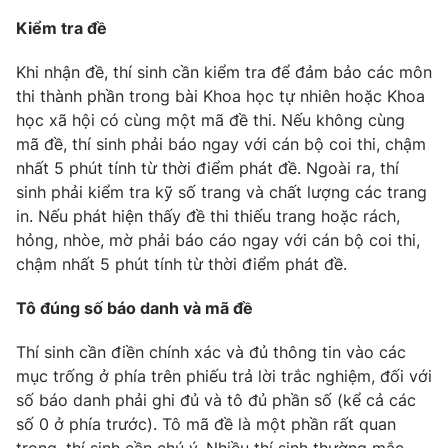
Phim VTV
Giải trí
Kiểm tra đề
Hậu trường
Điện ảnh
Khi nhận đề, thí sinh cần kiểm tra để đảm bảo các môn
Đời sống
Nhân vật
thi thành phần trong bài Khoa học tự nhiên hoặc Khoa
Âm nhạc
học xã hội có cùng một mã đề thi. Nếu không cùng
Du lịch
Khán giả
Giáo dục
Sao
mã đề, thí sinh phải báo ngay với cán bộ coi thi, chậm
Làm đẹp
Giải sao mai
nhất 5 phút tính từ thời điểm phát đề. Ngoài ra, thí
Tuyển sinh
sinh phải kiểm tra kỹ số trang và chất lượng các trang
Công nghệ
Chất lượng cuộc sống
in. Nếu phát hiện thấy đề thi thiếu trang hoặc rách,
Học trực tuyến
Hitech Công nghệ tương lai
hỏng, nhòe, mờ phải báo cáo ngay với cán bộ coi thi,
Giao lưu trực tuyến
chậm nhất 5 phút tính từ thời điểm phát đề.
Sản phẩm
Tô đúng số báo danh và mã đề
Lịch phát sóng
Thị trường
Thí sinh cần điền chính xác và đủ thông tin vào các
Tư vấn
mục trống ở phía trên phiếu trả lời trắc nghiệm, đối với
Chuyên mục khác
số báo danh phải ghi đủ và tô đủ phần số (kể cả các
Emagazine
Podcast
số 0 ở phía trước). Tô mã đề là một phần rất quan