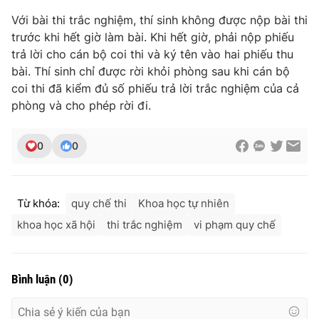
Ðiện thoại Thời báo VTV:
024.66 897 897
Với bài thi trắc nghiệm, thí sinh không được nộp bài thi
Email:
toasoan@vtv.vn
trước khi hết giờ làm bài. Khi hết giờ, phải nộp phiếu
Liên hệ quảng cáo:
024-7300.7108
trả lời cho cán bộ coi thi và ký tên vào hai phiếu thu
bài. Thí sinh chỉ được rời khỏi phòng sau khi cán bộ
coi thi đã kiểm đủ số phiếu trả lời trắc nghiệm của cả
phòng và cho phép rời đi.
0
0
Từ khóa:
quy chế thi
Khoa học tự nhiên
khoa học xã hội
thi trắc nghiệm
vi phạm quy chế
® Cấm sao chép dưới mọi hình thức nếu không có sự chấp
thuận bằng văn bản. Ghi rõ nguồn VTV.vn khi phát hành lại
thông tin từ website này.
Bình luận
(
0
)