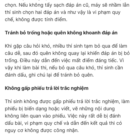
chọn. Nếu không tẩy sạch đáp án cũ, máy sẽ nhầm lẫn
thí sinh chọn hai đáp án và như vậy là vi phạm quy
chế, không được tính điểm.
THỜI BÁO VTV
Tránh bỏ trống hoặc quên không khoanh đáp án
Khi gặp câu hỏi khó, nhiều thí sinh tạm bỏ qua để làm
câu dễ, sau đó quên không quay lại khiến đáp án bị bỏ
Theo dõi báo trên
trống. Điều này dẫn đến việc mất điểm đáng tiếc. Vì
vậy khi làm bài thi, nếu bỏ qua câu khó, thí sinh cần
đánh dấu, ghi chú lại để tránh bỏ quên.
Cơ quan chủ quản:
Đài Truyền hình Việt Nam
Cơ quan báo chí:
Thời báo VTV
Không gấp phiếu trả lời trắc nghiệm
Giấy phép hoạt động báo in và báo điện tử số 483/GP-BTTTT
cấp ngày 29/12/2023
Thí sinh không được gấp phiếu trả lời trắc nghiệm, làm
Tổng Biên tập:
Vũ Thanh Thủy
phiếu bị biến dạng hoặc viết, vẽ những nội dung
Phó Tổng Biên tập:
không liên quan vào phiếu. Việc này rất dễ bị đánh
Nguyễn Thị Mỹ Hạnh, Phạm Quốc Thắng,
Nguyễn Trọng Ninh
dấu bài, vi phạm quy chế và dẫn đến kết quả thi có
Tổng đài VTV:
nguy cơ không được công nhận.
024.38 355 931 - 024.38 355 932