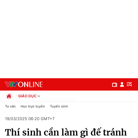
GIÁO DỤC
Chính trị
Tư vấn
Học trực tuyến
Tuyển sinh
Xã hội
19/03/2025 06:20 GMT+7
Pháp luật
Chuyên mục
Kinh tế
Thí sinh cần làm gì đế tránh
Thể thao